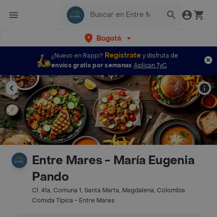
Bogotá
Regístrate
¿Nuevo en Rappi?
y disfruta de
envíos gratis por semanas
Aplican TyC
Entre Mares - María Eugenia
Pando
Cl. 41a, Comuna 1, Santa Marta, Magdalena, Colombia
Comida Típica - Entre Mares