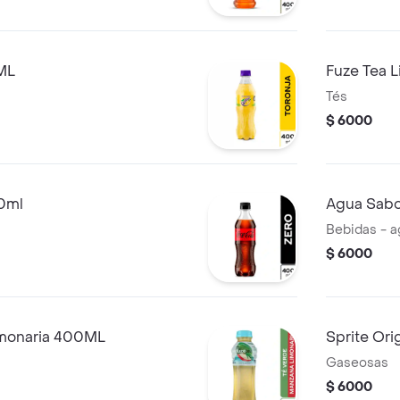
ML
Fuze Tea 
Tés
$ 6000
0ml
Agua Sabo
Bebidas - 
$ 6000
imonaria 400ML
Sprite Ori
Gaseosas
$ 6000