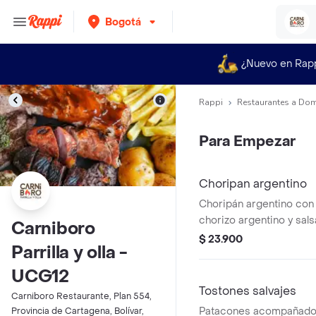
Bogotá
¿Nuevo en Rap
Rappi
Restaurantes a Dom
Para Empezar
Choripan argentino
Choripán argentino con
chorizo argentino y sals
Carniboro
$ 23.900
Parrilla y olla -
UCG12
Tostones salvajes
Carniboro Restaurante, Plan 554,
Patacones acompañado
Provincia de Cartagena, Bolívar,