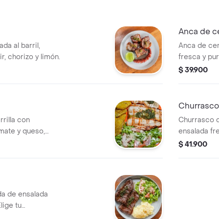
fritas.
Anca de c
a al barril,
Anca de ce
, chorizo y limón.
fresca y pur
$ 39.900
Churrasco
rrilla con
Churrasco d
mate y queso,
ensalada fr
 y salsas.
elección.
$ 41.900
a de ensalada
lige tu
ido.