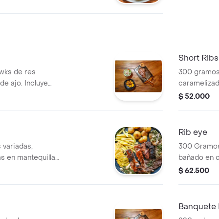
Short Rib
wks de res
300 gramos 
de ajo. Incluye
caramelizad
da como
plátano.
$ 52.000
Rib eye
 variadas,
300 Gramos 
as en mantequilla
bañado en c
la casa.
$ 62.500
Banquete 