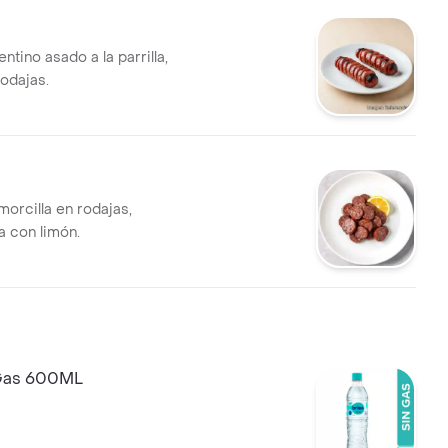
ntino asado a la parrilla,
rodajas.
morcilla en rodajas,
 con limón.
 Gas 600ML