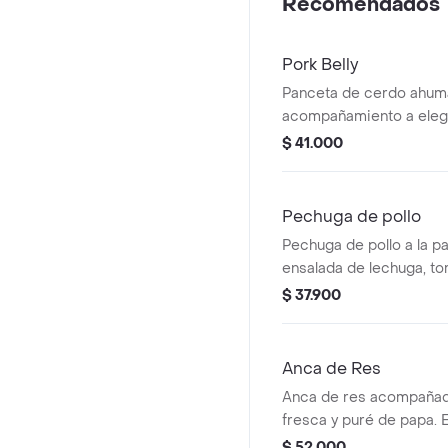
Recomendados
Pork Belly
Panceta de cerdo ahumad
acompañamiento a elegir
$ 41.000
Pechuga de pollo
Pechuga de pollo a la pa
ensalada de lechuga, to
acompañada de tostones
$ 37.900
Anca de Res
Anca de res acompañad
fresca y puré de papa. E
acompañamiento prefer
$ 52.000