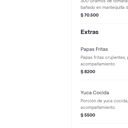
300 Gramos de tomahaw
bañado en mantequilla d
acompañante de la casa
$ 70.500
Extras
Papas Fritas
Papas fritas crujientes
acompañamiento.
$ 8200
Yuca Cocida
Porción de yuca cocida
acompañamiento.
$ 5500