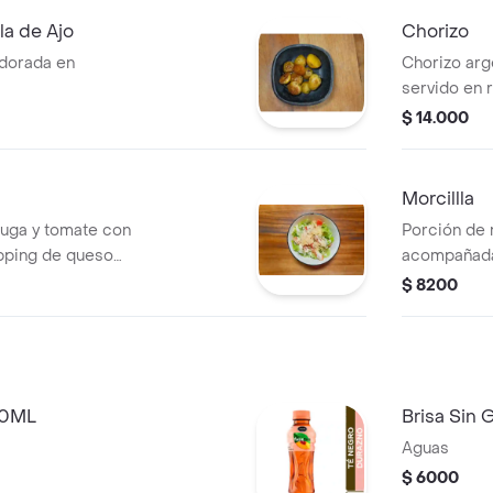
la de Ajo
Chorizo
 dorada en
Chorizo arge
servido en 
$ 14.000
Morcillla
huga y tomate con
Porción de 
opping de queso
acompañada
$ 8200
00ML
Brisa Sin
Aguas
$ 6000