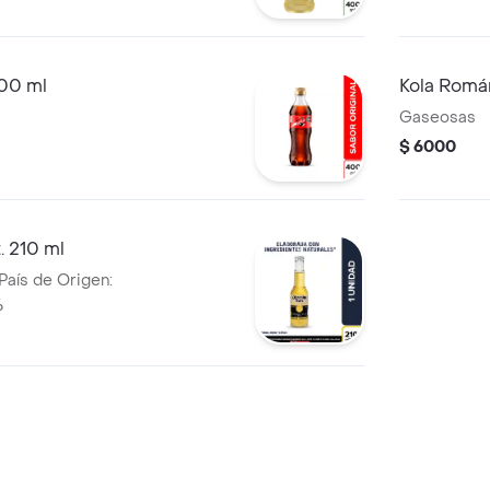
400 ml
Kola Romá
Gaseosas
$ 6000
. 210 ml
País de Origen:
%