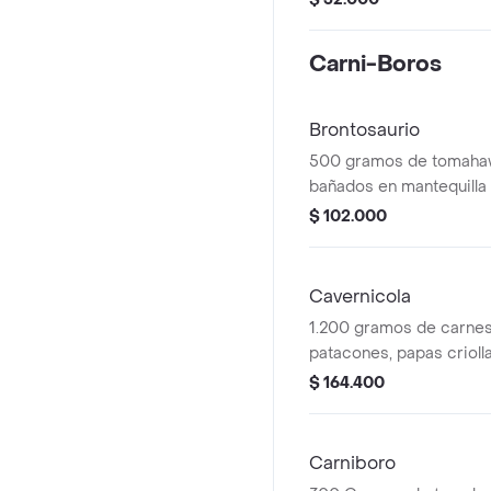
Carni-Boros
Brontosaurio
500 gramos de tomaha
bañados en mantequilla 
papas criollas y ensala
$ 102.000
acompañantes.
Cavernicola
1.200 gramos de carnes
patacones, papas crioll
de ajo y papas fritas.
$ 164.400
Carniboro