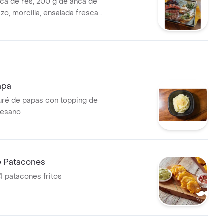
ca de res, 200 g de anca de
zo, morcilla, ensalada fresca
te a la elección.
apa
uré de papas con topping de
mesano
e Patacones
4 patacones fritos