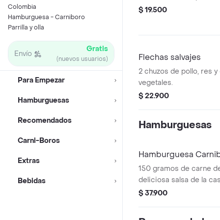
Colombia
$ 19.500
Hamburguesa - Carniboro
Parrilla y olla
Gratis
Envío
Flechas salvajes
(nuevos usuarios)
2 chuzos de pollo, res 
Para Empezar
vegetales.
$ 22.900
Hamburguesas
Recomendados
Hamburguesas
Carni-Boros
Hamburguesa Carni
Extras
150 gramos de carne de
deliciosa salsa de la ca
Bebidas
tocineta ahumada, cebol
$ 37.900
vegetales frescos, ac
fritas.