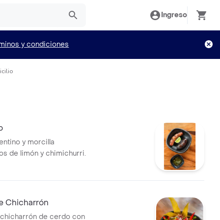
Ingreso
minos y condiciones
cilio
o
entino y morcilla
 de limón y chimichurri.
e Chicharrón
chicharrón de cerdo con