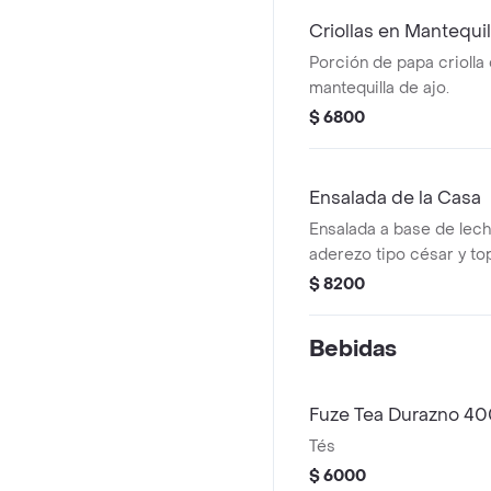
Criollas en Mantequil
Porción de papa criolla
mantequilla de ajo.
$ 6800
Ensalada de la Casa
Ensalada a base de lec
aderezo tipo césar y t
parmesano.
$ 8200
Bebidas
Fuze Tea Durazno 4
Tés
$ 6000