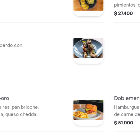
pimientos, c
limón. Acom
$ 27.400
y cerdo con
boro
Doblement
 res, pan brioche,
Hamburgues
sa, queso cheddar,
de carne de
la caramelizada y
acompañada 
$ 51.000
ompañada de papas
caramelizad
vegetales f