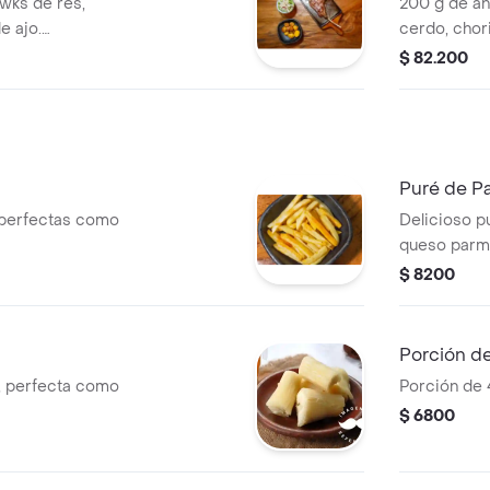
ks de res,
200 g de an
e ajo.
cerdo, chori
.
y acompañan
$ 82.200
Puré de P
, perfectas como
Delicioso p
queso par
$ 8200
Porción d
, perfecta como
Porción de 
$ 6800