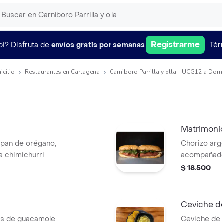
Registrarme
pi?
Disfruta de
envíos gratis por semanas
Tér
icilio
Restaurantes en Cartagena
Carniboro Parrilla y olla - UCG12 a Domi
Matrimoni
 pan de orégano,
Chorizo arg
a chimichurri.
acompañados
$ 18.500
Ceviche d
s de guacamole.
Ceviche de 