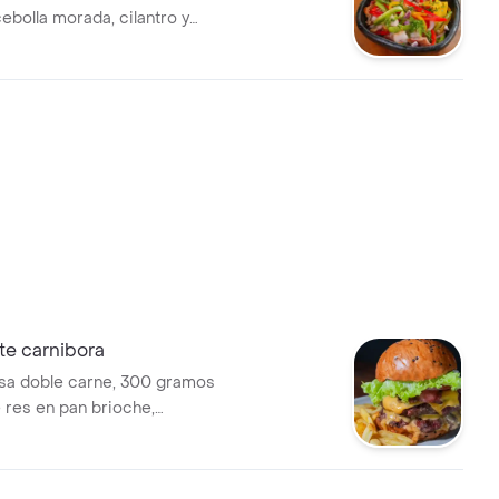
ebolla morada, cilantro y
pañado de plátano frito.
e carnibora
a doble carne, 300 gramos
 res en pan brioche,
de salsa de la casa, cebolla
a, tocineta, queso cheddar,
rescos y porcion de papas