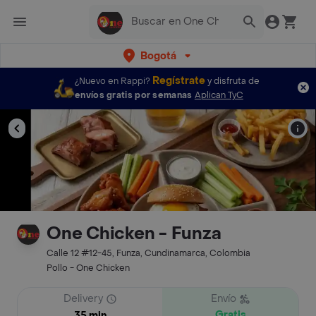
Bogotá
Regístrate
¿Nuevo en Rappi?
y disfruta de
envíos gratis por semanas
Aplican TyC
One Chicken - Funza
Calle 12 #12-45, Funza, Cundinamarca, Colombia
Pollo - One Chicken
Delivery
Envío
Gratis
35 min