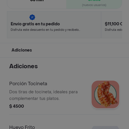
(nuevos usuarios)
Envío gratis en tu pedido
$11,100 Off 
Disfruta este descuento en tu pedido y recíbelo
Disfruta este de
en minutos.
en minutos.
Adiciones
Adiciones
Porción Tocineta
Dos tiras de tocineta, ideales para
complementar tus platos.
$ 4500
Huevo Frito