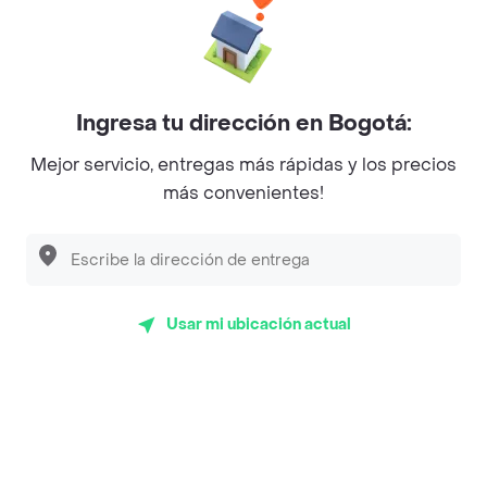
Baskin Robbins
La Cesta
Mercari - Postres
Ingresa tu dirección en Bogotá:
Myriam Camhi Co
Mejor servicio, entregas más rápidas y los precios
Magnifique
más convenientes!
Empanaditas de Pipian - Empanadas
Desayunadero de la 42
Luisa Postres
Usar mi ubicación actual
Sopitas y Frijoladas
Subway
Top Marcas y Cadenas de Restaurantes