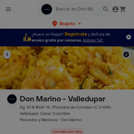
Bogotá
Regístrate
¿Nuevo en Rappi?
y disfruta de
envíos gratis por semanas
Aplican TyC
Don Marino - Valledupar
Dg. 10 N #6N–15, (Plazoleta de Comidas LC 2-045)
Valledupar, Cesar, Colombia
Pescados y Mariscos - Don Marino
Cerrado por hoy