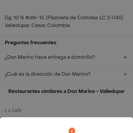
Dg. 10 N #6N–15, (Plazoleta de Comidas LC 2-045)
Valledupar, Cesar, Colombia
Preguntas frecuentes
¿Don Marino hace entrega a domicilio?
¿Cuál es la dirección de Don Marino?
Restaurantes similares a Don Marino - Valledupar
L´s Café
Philippe