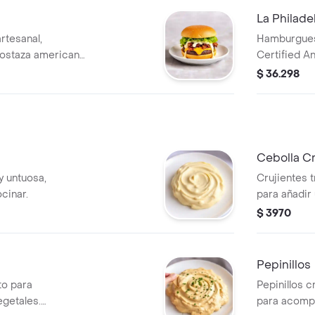
La Philade
tesanal,
Hamburguesa
mostaza americana,
Certified A
hiladelphia,
bacon, lechu
$ 36.298
pork en salsa
Cebolla C
 untuosa,
Crujientes t
cinar.
para añadir 
tus platillos
$ 3970
Pepinillos
to para
Pepinillos c
getales.
para acomp