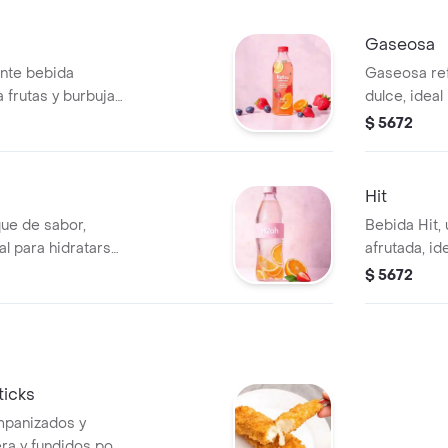
para completar la
erfecto para
Gaseosa
tico y equilibrado.
ante bebida
Gaseosa ref
 frutas y burbujas
dulce, ideal
comida.
$ 5672
Hit
ue de sabor,
Bebida Hit,
eal para hidratarse
afrutada, id
momento del
$ 5672
ticks
mpanizados y
era y fundidos por