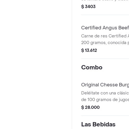
derretir en pizzas o disf
$ 3403
ensaladas.
Certified Angus Bee
Carne de res Certified
200 gramos, conocida p
sabor intenso, perfecta
$ 13.612
cocinar.
Combo
Original Chesse Bu
Deléitate con una clás
de 100 gramos de jugos
beef (cab), acompañad
$ 28.000
fundido que realza cada
una porción de papas a 
Las Bebidas
doradas y crujientes, m