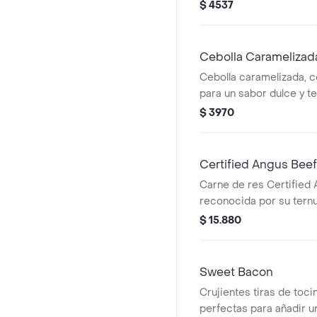
Decorado con cebollín 
$ 4537
Cebolla Caramelizad
Cebolla caramelizada, 
para un sabor dulce y te
Perfecta para acompañar
$ 3970
Certified Angus Bee
Carne de res Certified 
reconocida por su ternu
excepcional, ideal para 
$ 15.880
Sweet Bacon
Crujientes tiras de toc
perfectas para añadir u