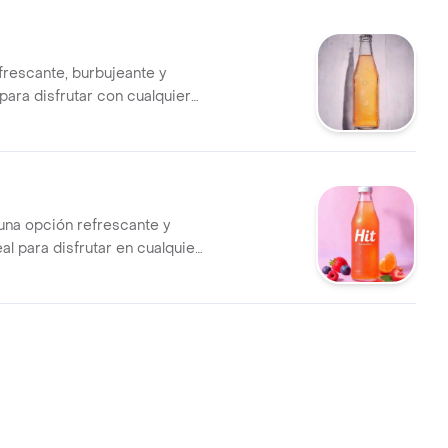
rescante, burbujeante y
 para disfrutar con cualquier
 una opción refrescante y
eal para disfrutar en cualquier
 día.