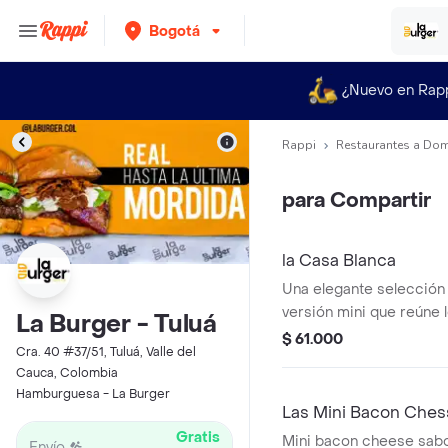
Bogotá
¿Nuevo en Rap
Rappi
Restaurantes a Dom
para Compartir
la Casa Blanca
Una elegante selección
versión mini que reúne 
La Burger - Tuluá
nuestras hamburguesas i
$ 61.000
Cra. 40 #37/51, Tuluá, Valle del
queens, la red mill, la lo
Cauca, Colombia
cada mini burger conse
Hamburguesa - La Burger
única, desde el pork bel
Las Mini Bacon Ches
bbq hasta el pulled pork
Gratis
Mini bacon cheese sab
Envío