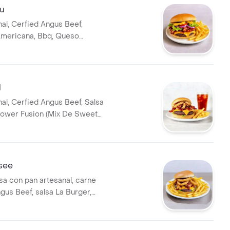
lu
nal, Cerfied Angus Beef,
mericana, Bbq, Queso
Tocineta, Pina A La Parrilla,
mate, Cebolla Roja)
l
nal, Cerfied Angus Beef, Salsa
Power Fusion (Mix De Sweet
lla Caramelizada, Queso
 Y Cheddar Melt), Tocineta,
bolla Apanados)
see
 con pan artesanal, carne
gus Beef, salsa La Burger,
ssee BBQ, salsa de queso y
ros de cebolla apanados y
ompañada de papas fritas.