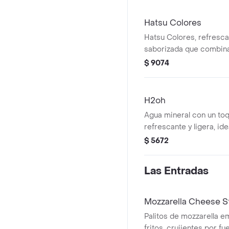
refrescante coca-cola 
experiencia.un combo p
Hatsu Colores
disfrutar un sabor autén
Hatsu Colores, refresc
saborizada que combina
para un toque vibrante.
$ 9074
H2oh
Agua mineral con un toq
refrescante y ligera, id
en cualquier momento.
$ 5672
Las Entradas
Mozzarella Cheese S
Palitos de mozzarella e
fritos, crujientes por fu