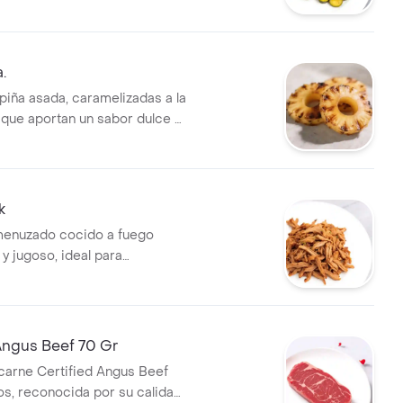
.
piña asada, caramelizadas a la
 que aportan un sabor dulce y
k
enuzado cocido a fuego
o y jugoso, ideal para
en tacos o sándwiches.
Angus Beef 70 Gr
carne Certified Angus Beef
s, reconocida por su calidad