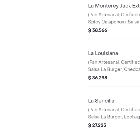
La Monterey Jack Ext
(Pan Artesanal, Cerfied
Spicy (Jalapenos), Salsa
Burger, Queso Monterey 
$ 38.566
Cebolla Caramelizada, 
La Louisiana
(Pan Artesanal, Certifie
Salsa La Burger, Chedd
Mozzarella, Queso Phila
$ 36.298
Tocineta,Cebolla Crispy
La Sencilla
(Pan Artesanal, Certifie
Salsa La Burger, Lechug
Cebolla Roja)
$ 27.223