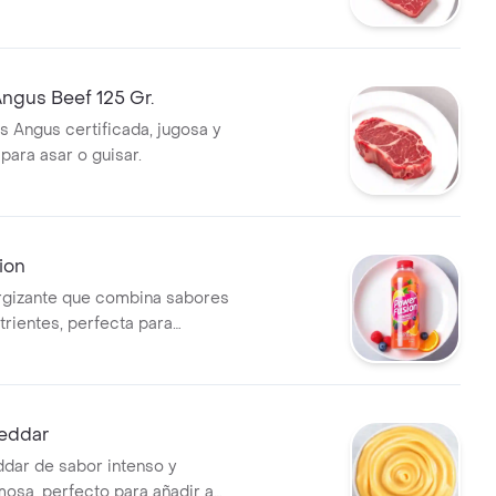
eal para preparar un platillo
no de sabor.
Angus Beef 125 Gr.
s Angus certificada, jugosa y
l para asar o guisar.
ion
rgizante que combina sabores
utrientes, perfecta para
te en cualquier momento del
eddar
dar de sabor intenso y
mosa, perfecto para añadir a