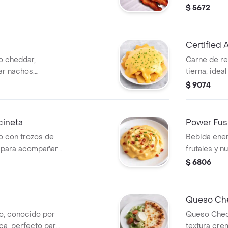
superior, id
$ 5672
jugoso y lle
Certified 
o cheddar,
Carne de re
ar nachos,
tierna, idea
ip.
$ 9074
cineta
Power Fus
o con trozos de
Bebida ene
al para acompañar
frutales y n
revitalizar
$ 6806
día.
Queso Ch
o, conocido por
Queso Ched
ica, perfecto para
textura cre