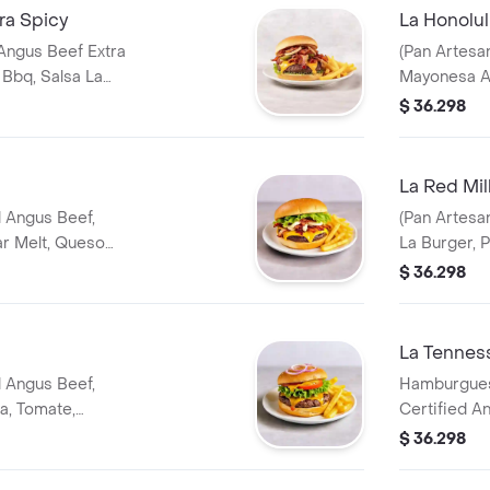
ra Spicy
La Honolu
 Angus Beef Extra
(Pan Artesa
 Bbq, Salsa La
Mayonesa A
Jack, Tocineta,
Mozzarella, 
$ 36.298
Lechuga)
Lechuga, To
La Red Mil
d Angus Beef,
(Pan Artesa
ar Melt, Queso
La Burger, 
delphia,
Bacon, Cebo
$ 36.298
, Lechuga)
Philadelphia
Aros De Ce
La Tennes
d Angus Beef,
Hamburguesa
a, Tomate,
Certified An
salsa Tenne
$ 36.298
tocineta, a
lechuga. Ac