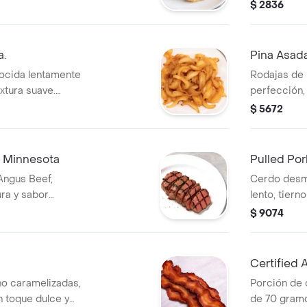
picado.
aperitivo.
$ 2836
a.
Pina Asada
cocida lentamente
Rodajas de 
xtura suave.
perfección,
 tus platos.
ahumado.
$ 5672
f Minnesota
Pulled Por
Angus Beef,
Cerdo desm
ra y sabor
lento, tiern
asar.
acompañar 
$ 9074
Certified 
ino caramelizadas,
Porción de 
n toque dulce y
de 70 gramo