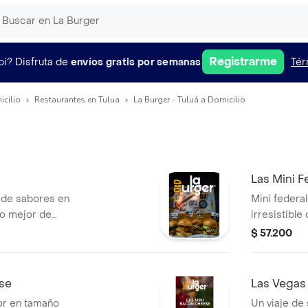
Registrarme
pi?
Disfruta de
envíos gratis por semanas
Tér
icilio
Restaurantes en Tulua
La Burger - Tuluá a Domicilio
Las Mini F
 de sabores en
Mini federal
lo mejor de
irresistibl
nsignia: la
mini, cada 
$ 57.200
uisiana, la houston.
nuestras re
rva su identidad
monterey ja
ly en salsa honey
sabor suave
se
Las Vegas
 estilo houston,
ahumado y la
or en tamaño
Un viaje de