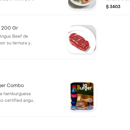
rutar en
tus platillos
$ 3403
f 200 Gr
 Angus Beef de
or su ternura y
 para asar o
rger Combo
ica hamburguesa
o certified angus
a de queso
 bocado. incluye
la francesa
ás una