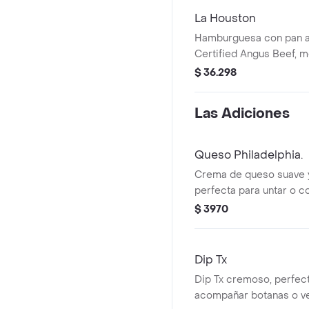
La Houston
Hamburguesa con pan ar
Certified Angus Beef, 
queso cheddar, dip TX (P
$ 36.298
tocineta y miel), pulled 
Houston BBQ y lechuga.
Las Adiciones
Queso Philadelphia.
Crema de queso suave y
perfecta para untar o co
$ 3970
Dip Tx
Dip Tx cremoso, perfec
acompañar botanas o ve