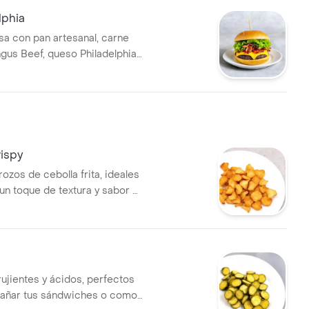
lphia
 con pan artesanal, carne
ngus Beef, queso Philadelphia,
ga y salsa especial.
rispy
rozos de cebolla frita, ideales
un toque de textura y sabor a
 favoritos.
rujientes y ácidos, perfectos
añar tus sándwiches o como