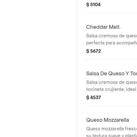
salado a tus platillos.
$ 5104
Cheddar Melt.
Salsa cremosa de ques
perfecta para acompañ
hamburguesas o como d
$ 5672
Salsa De Queso Y To
Salsa cremosa de ques
tocineta crujiente, ide
tus platillos.
$ 4537
Queso Mozzarella
Queso mozzarella fresc
su textura suave y elást