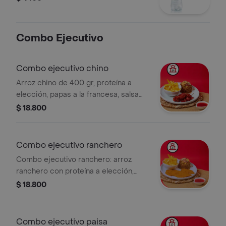
Combo Ejecutivo
Combo ejecutivo chino
Arroz chino de 400 gr, proteína a
elección, papas a la francesa, salsa
agridulce.
$ 18.800
Combo ejecutivo ranchero
Combo ejecutivo ranchero: arroz
ranchero con proteína a elección,
papas a la francesa y salsa agridulce.
$ 18.800
Combo ejecutivo paisa