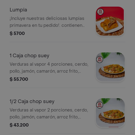
Lumpia
¡Incluye nuestras deliciosas lumpias
primavera en tu pedido!. contienen
jamón y verdura.
$ 5700
1 Caja chop suey
Verduras al vapor 4 porciones, cerdo,
pollo, jamón, camarón, arroz frito,
salsa agridulce.
$ 55.700
1/2 Caja chop suey
Verduras al vapor 2 porciones, cerdo,
pollo, jamón, camarón, arroz frito,
salsa agridulce.
$ 43.200