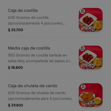
Caja de costilla
600 Gramos de costilla
(aproximadamente 4 porciones),
bañada en salsa bbq + papas a la
$ 35.700
francesa.
Media caja de costilla
300 Gramos de costilla bañada en
salsa bbq, acompañada de papas a la
francesa.
$ 18.800
Caja de chuleta de cerdo
600 Gramos de chuleta de cerdo
(aproximadamente para 4 porciones)
+ papas a la francesa.
$ 39.400