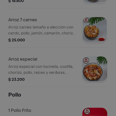
$ 18.800
Arroz 7 carnes
Arroz carnes tamaño a elección con
cerdo, pollo, jamón, camarón, chorizo,
costilla, tocineta, maíz, verdura.
$ 25.000
Arroz especial
Arroz especial con tocineta, costilla,
chorizo, pollo, raíces y verduras.
Incluye brotes de soya y arvejas.
$ 23.200
Tamaño a elección.
Pollo
1 Pollo Frito