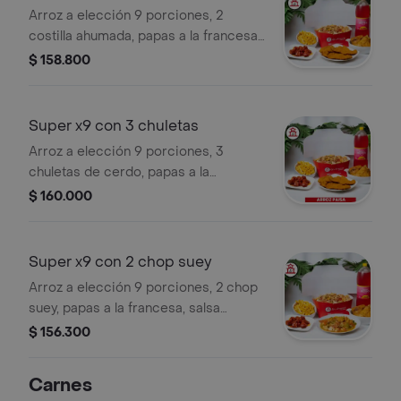
Arroz a elección 9 porciones, 2
costilla ahumada, papas a la francesa,
salsa agridulce, 1 gaseosas 2,5 litros a
$ 158.800
elección.
Super x9 con 3 chuletas
Arroz a elección 9 porciones, 3
chuletas de cerdo, papas a la
francesa, salsa agridulce, 1 gaseosa
$ 160.000
2,5 litros a elección.
Super x9 con 2 chop suey
Arroz a elección 9 porciones, 2 chop
suey, papas a la francesa, salsa
agridulce, 1 gaseosas 2,5 litros a
$ 156.300
elección.
Carnes