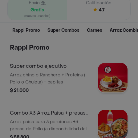
Envío
Calificación
Gratis
4.7
(nuevos usuarios)
Rappi Promo
Super Combos
Carnes
Arroz Combi
Rappi Promo
Super combo ejecutivo
Arroz chino o Ranchero + Proteína (
Pollo o Chuleta) + papitas
$ 21.000
Combo X3 Arroz Paisa + presas
de Pollo + Gaseosa 1 lt
Arroz paisa para 3 porciones +3
presas de Pollo (a disponibilidad del
restaurante puede llegarte Muslos o
$ 58.800