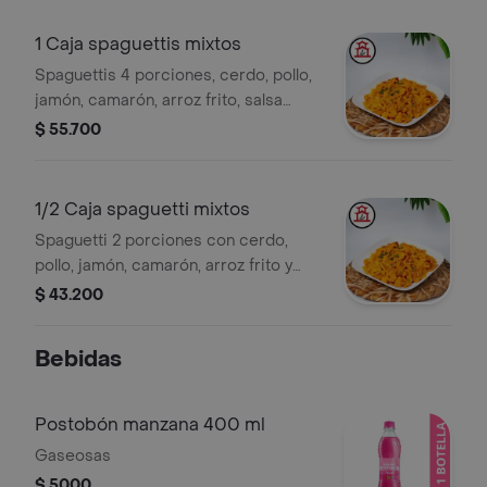
1 Caja spaguettis mixtos
Spaguettis 4 porciones, cerdo, pollo,
jamón, camarón, arroz frito, salsa
agridulce.
$ 55.700
1/2 Caja spaguetti mixtos
Spaguetti 2 porciones con cerdo,
pollo, jamón, camarón, arroz frito y
salsa agridulce.
$ 43.200
Bebidas
Postobón manzana 400 ml
Gaseosas
$ 5000