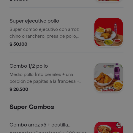
contra muslos O perniles) + 1 gaseosa
1 litro sabor a elegir.
Super ejecutivo pollo
Super combo ejecutivo con arroz
chino o ranchero, presa de pollo,
consomé de pollo, papas fritas y
$ 30.100
salsa.
Combo 1/2 pollo
Medio pollo frito perniles + una
porción de papitas a la francesa +
gaseosa litro
$ 28.500
Super Combos
Combo arroz x5 + costilla
ahumad + papas