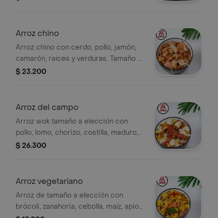
Arroz chino
Arroz chino con cerdo, pollo, jamón,
camarón, raíces y verduras. Tamaño a
elección.
$ 23.200
Arroz del campo
Arroz wok tamaño a elección con
pollo, lomo, chorizo, costilla, maduro,
maíz, vegetales.
$ 26.300
Arroz vegetariano
Arroz de tamaño a elección con
brócoli, zanahoria, cebolla, maíz, apio,
raíz china salteadas.