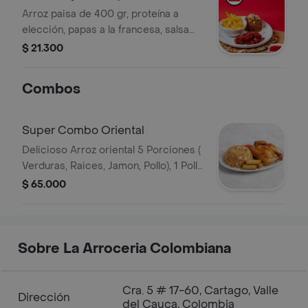
Arroz paisa de 400 gr, proteína a
elección, papas a la francesa, salsa
agridulce.
$ 21.300
Combos
Super Combo Oriental
Delicioso Arroz oriental 5 Porciones (
Verduras, Raices, Jamon, Pollo), 1 Pollo
entero ( Perniles )
$ 65.000
Sobre La Arroceria Colombiana
Cra. 5 # 17-60, Cartago, Valle
Dirección
del Cauca, Colombia