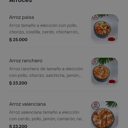
Arroces
Arroz paisa
Arroz tamaño a elección con pollo,
chorizo, costilla, cerdo, chicharrón,
maduro, maíz, raíz, verdura.
$ 25.000
Arroz ranchero
Arroz ranchero de tamaño a elección
con pollo, chorizo, salchicha, jamón,
maíz, raíz, verdura.
$ 23.200
Arroz valenciana
Arroz valenciana tamaño a elección
con cerdo, pollo, jamón, camarón, raíz,
verdura.
$ 23.200