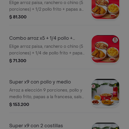
papas
Elige arroz paisa, ranchero o chino (5
porciones) + 1/2 pollo frito + papas a
la francesa + salsa agridulce.
$ 81.300
Combo arroz x5 + 1/4 pollo +
papas
Elige arroz paisa, ranchero o chino (5
porciones) + 1/4 de pollo frito + papas
a la francesa + salsa agridulce.
$ 71.300
Super x9 con pollo y medio
Arroz a elección 9 porciones, pollo y
medio frito, papas a la francesa, salsa
agridulce, 1 gaseosas 2,5 litros a
$ 153.200
elección.
Super x9 con 2 costillas