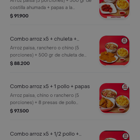
Arroz paisa (5 porciones) + 500 gr de
costilla ahumada + papas a la
francesa + salsa agridulce.
$ 91.900
Combo arroz x5 + chuleta +
papas
Arroz paisa, ranchero o chino (5
porciones) + 500 gr de chuleta de
cerdo + papas a la francesa + salsa
$ 88.200
agridulce.
Combo arroz x5 + 1 pollo + papas
Arroz paisa, chino o ranchero (5
porciones) + 8 presas de pollo
(muslos y contramuslos) + papas a la
$ 97.500
francesa + salsa agridulce.
Combo arroz x5 + 1/2 pollo +