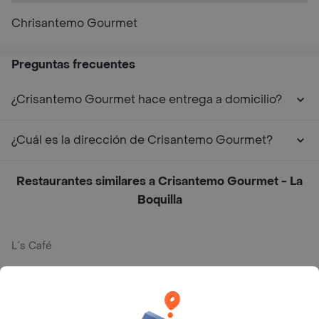
Chrisantemo Gourmet
Preguntas frecuentes
¿Crisantemo Gourmet hace entrega a domicilio?
¿Cuál es la dirección de Crisantemo Gourmet?
Restaurantes similares a Crisantemo Gourmet - La
Boquilla
L´s Café
Philippe
Baskin Robbins