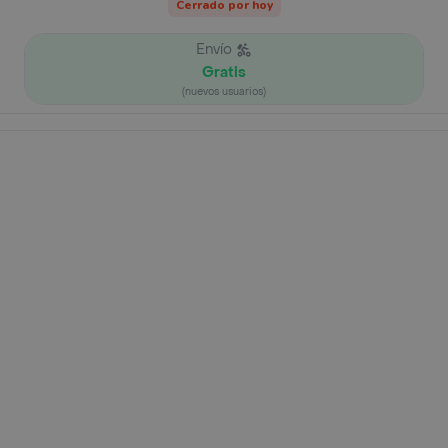
Cerrado por hoy
Envío
Gratis
(nuevos usuarios)