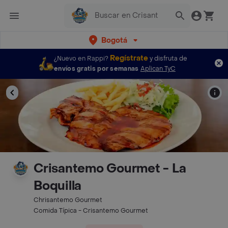
Bogotá
Regístrate
¿Nuevo en Rappi?
y disfruta de
envíos gratis por semanas
Aplican TyC
Crisantemo Gourmet - La
Boquilla
Chrisantemo Gourmet
Comida Típica - Crisantemo Gourmet