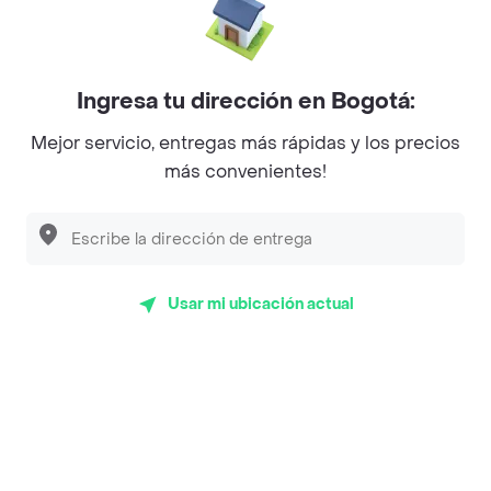
La Cesta
Mercari - Postres
Ingresa tu dirección en Bogotá:
Myriam Camhi Co
Mejor servicio, entregas más rápidas y los precios
Magnifique
más convenientes!
Empanaditas de Pipian - Empanadas
Desayunadero de la 42
Luisa Postres
Usar mi ubicación actual
Sopitas y Frijoladas
Subway
Top Marcas y Cadenas de Restaurantes