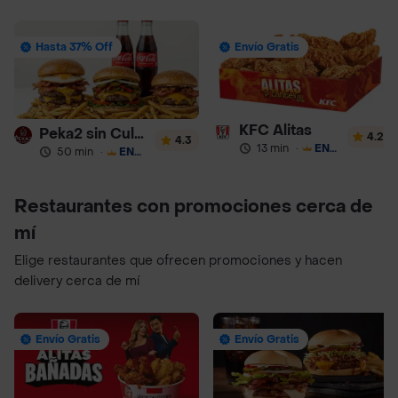
Hasta 37% Off
Envío Gratis
KFC Alitas
Peka2 sin Culpa Lourdes
4.2
4.3
13 min
·
ENVÍO GRATIS
50 min
·
ENVÍO GRATIS
Restaurantes con promociones cerca de
mí
Elige restaurantes que ofrecen promociones y hacen
delivery cerca de mí
Envío Gratis
Envío Gratis