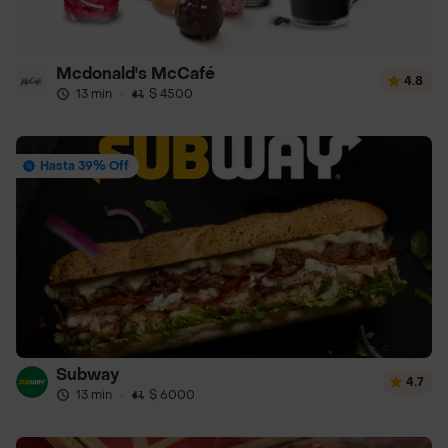
Mcdonald's McCafé
4.8
13 min
·
$ 4500
Hasta 39% Off
Subway
4.7
13 min
·
$ 6000