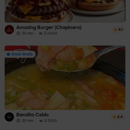
Amazing Burger (Chapinero)
4.1
35 min
·
$ 6500
Envío Gratis
Bendito Caldo
4.4
30 min
·
$ 7500