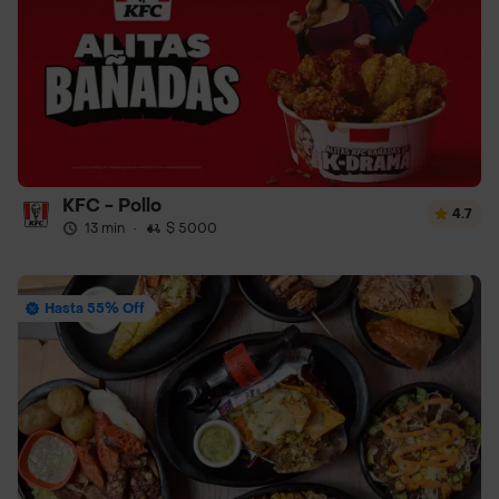
KFC - Pollo
4.7
13 min
·
$ 5000
Hasta 55% Off