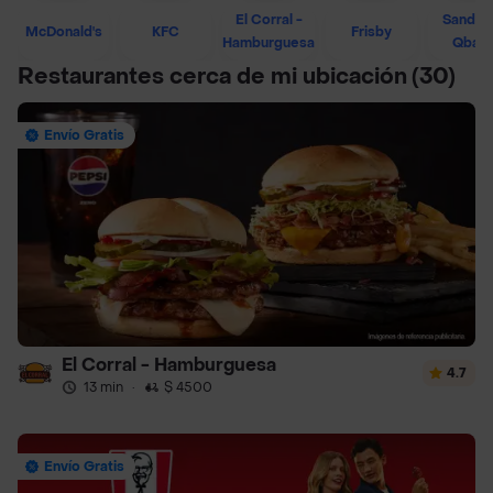
El Corral -
Sandwi
McDonald's
KFC
Frisby
Hamburguesa
Qban
Restaurantes cerca de mi ubicación
(30)
Envío Gratis
El Corral - Hamburguesa
4.7
13 min
·
$ 4500
Envío Gratis