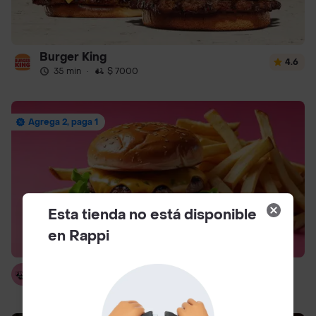
Burger King
4.6
35 min
·
$ 7000
Agrega 2, paga 1
Esta tienda no está disponible
en Rappi
Pinky Foodies
25 min
·
$ 7000