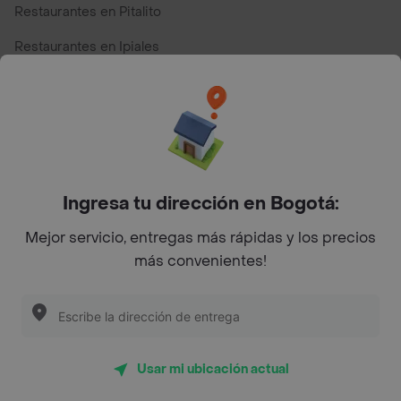
Restaurantes en Pitalito
Restaurantes en Ipiales
Restaurantes en San Andres
Restaurantes cerca de mi para pedir Comida a Domicilio -
Top Marcas y Cadenas de Restaurantes
Ingresa tu dirección en Bogotá:
Encuéntranos en estos países
Mejor servicio, entregas más rápidas y los precios
más convenientes!
App Store
Google play
AppGallery
Usar mi ubicación actual