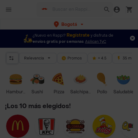
Bogotá
Regístrate
¿Nuevo en Rappi?
y disfruta de
envíos gratis por semanas
Aplican TyC
Relevancia
Promos
+ 4.5
35 mins
Hamburguesa
Sushi
Pizza
Salchipapas
Pollo
Saludable
¡Los 10 más elegidos!