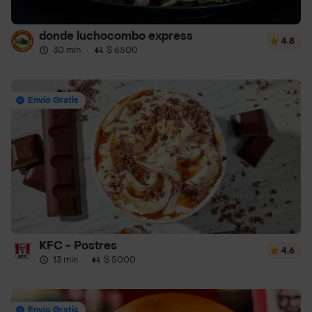
donde luchocombo express
4.8
30 min
·
$ 6500
Envío Gratis
KFC - Postres
4.6
13 min
·
$ 5000
Envío Gratis