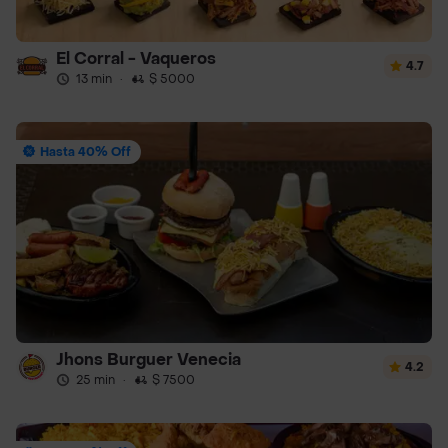
El Corral - Vaqueros
4.7
13 min
·
$ 5000
Hasta 40% Off
Jhons Burguer Venecia
4.2
25 min
·
$ 7500