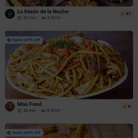
La Sazón de la Noche
4.1
30 min
·
$ 7500
Hasta 49% Off
Mao Food
4
35 min
·
$ 7500
Hasta 40% Off