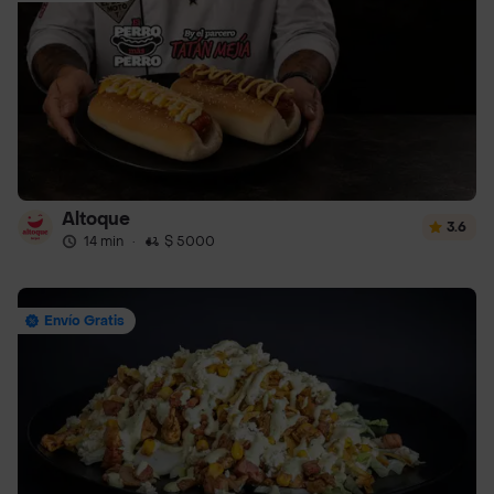
Altoque
3.6
14 min
·
$ 5000
Envío Gratis