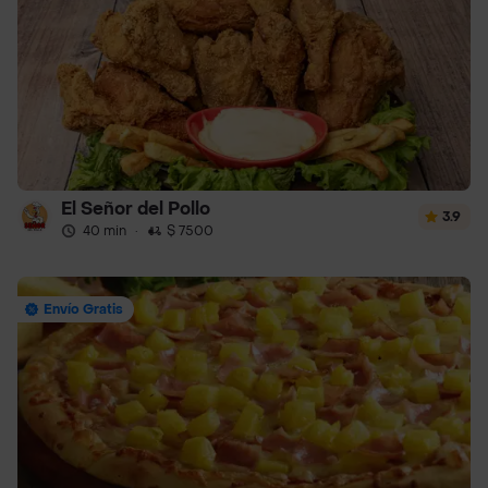
El Señor del Pollo
3.9
40 min
·
$ 7500
Envío Gratis