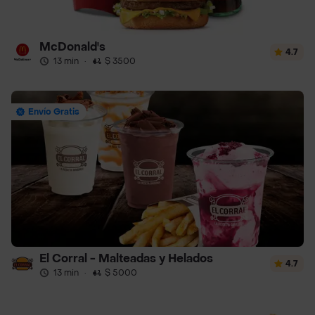
McDonald's
4.7
13 min
·
$ 3500
Envío Gratis
El Corral - Malteadas y Helados
4.7
13 min
·
$ 5000