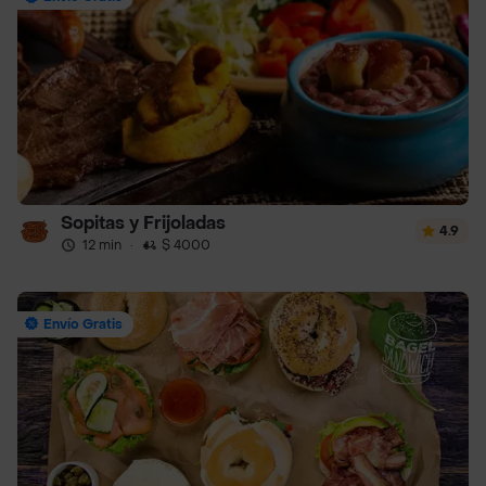
Sopitas y Frijoladas
4.9
12 min
·
$ 4000
Envío Gratis