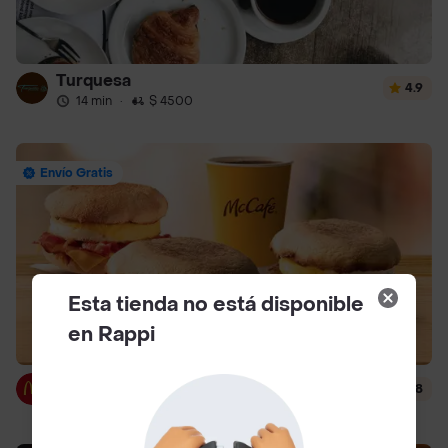
Turquesa
4.9
14 min
·
$ 4500
Envío Gratis
Esta tienda no está disponible
en Rappi
McDonald's
4.8
14 min
·
$ 3000