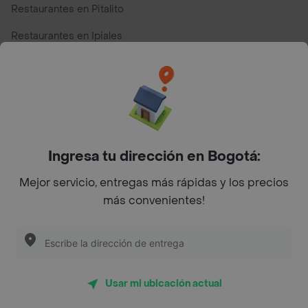
Restaurantes en Pitalito
Restaurantes en Ipiales
Restaurantes en San Andres
Restaurantes cerca de mi para pedir Comida a Domicilio -
Top Marcas y Cadenas de Restaurantes
Ingresa tu dirección en Bogotá:
Encuéntranos en estos países
Mejor servicio, entregas más rápidas y los precios
más convenientes!
App Store
Google play
AppGallery
Usar mi ubicación actual