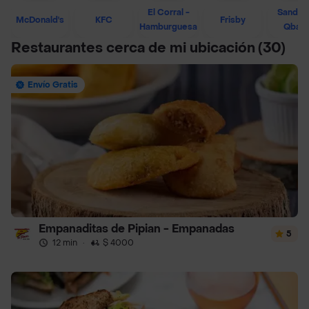
El Corral -
Sandwi
McDonald's
KFC
Frisby
Hamburguesa
Qban
Restaurantes cerca de mi ubicación
(30)
Envío Gratis
Empanaditas de Pipian - Empanadas
5
12 min
·
$ 4000