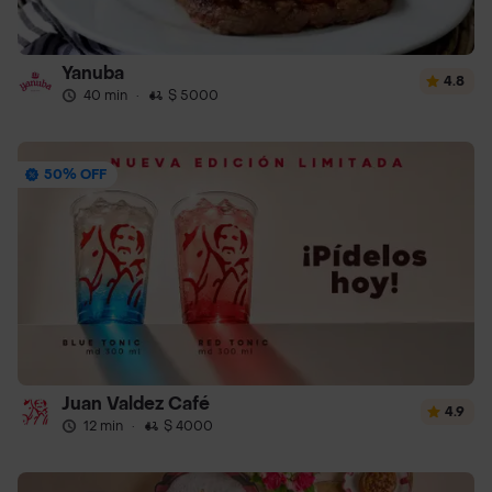
Yanuba
4.8
40 min
·
$ 5000
50% OFF
Juan Valdez Café
4.9
12 min
·
$ 4000