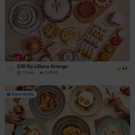
Dlili By Liliana Arango
4.9
12 min
·
$ 4500
Envío Gratis