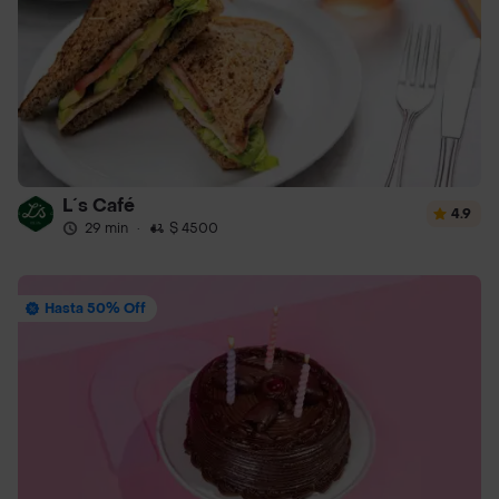
L´s Café
4.9
29 min
·
$ 4500
Hasta 50% Off