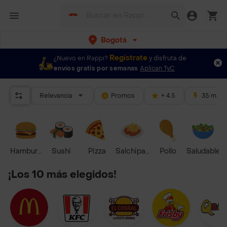
Bogotá
Regístrate
¿Nuevo en Rappi?
y disfruta de
envíos gratis por semanas
Aplican TyC
Relevancia
Promos
+ 4.5
35 mins
Hamburguesa
Sushi
Pizza
Salchipapas
Pollo
Saludable
¡Los 10 más elegidos!