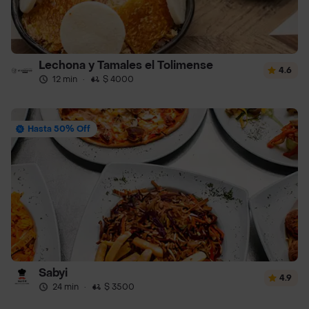
Lechona y Tamales el Tolimense
4.6
12 min
·
$ 4000
Hasta 50% Off
Sabyi
4.9
24 min
·
$ 3500