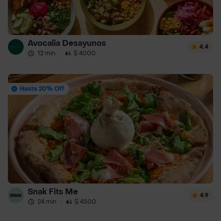
Avocalia Desayunos
4.4
12 min
·
$ 4000
Hasta 20% Off
Snak Fits Me
4.9
24 min
·
$ 4500