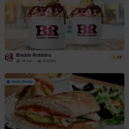
Baskin Robbins
3.9
14 min
·
$ 6500
Envío Gratis