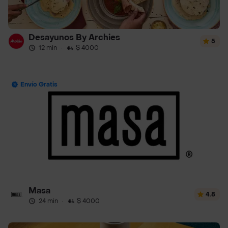
Desayunos By Archies
5
12 min
·
$ 4000
Envío Gratis
Masa
4.8
24 min
·
$ 4000