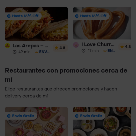
Hasta 18% Off
Hasta 18% Off
I Love Churros 95
Las Arepas – Arepas Rellenas
4.8
4.8
47 min
·
ENVÍO GRATIS
49 min
·
ENVÍO GRATIS
Restaurantes con promociones cerca de
mí
Elige restaurantes que ofrecen promociones y hacen
delivery cerca de mí
Envío Gratis
Envío Gratis