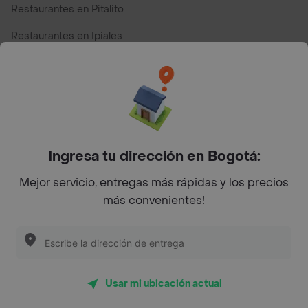
Restaurantes en Pitalito
Restaurantes en Ipiales
Restaurantes en San Andres
Restaurantes cerca de mi para pedir Comida a Domicilio -
Top Marcas y Cadenas de Restaurantes
Ingresa tu dirección en Bogotá:
Encuéntranos en estos países
Mejor servicio, entregas más rápidas y los precios
más convenientes!
App Store
Google play
AppGallery
Usar mi ubicación actual