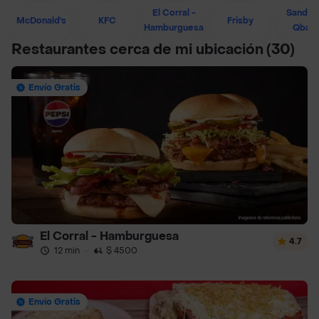
El Corral -
Sandwi
McDonald's
KFC
Frisby
Hamburguesa
Qban
Restaurantes cerca de mi ubicación
(30)
Envío Gratis
El Corral - Hamburguesa
4.7
12 min
·
$ 4500
Envío Gratis