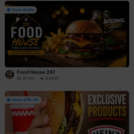
Envío Gratis
Food House 247
29 min
·
$ 6500
Hasta 53% Off