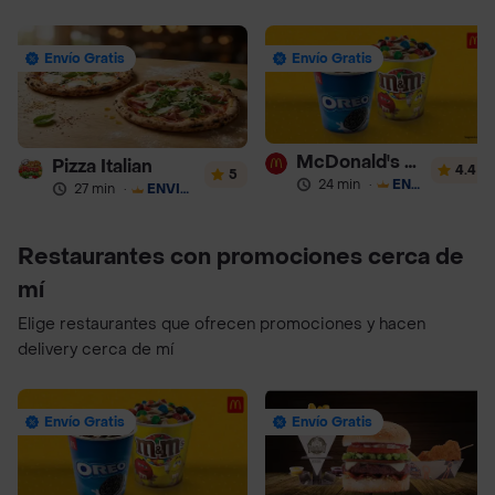
Envío Gratis
Envío Gratis
McDonald's Postres
Pizza Italian
4.4
5
24 min
·
ENVÍO GRATIS
27 min
·
ENVÍO GRATIS
Restaurantes con promociones cerca de
mí
Elige restaurantes que ofrecen promociones y hacen
delivery cerca de mí
Envío Gratis
Envío Gratis