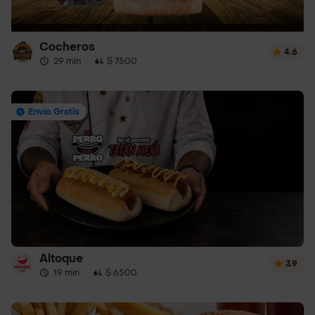
Cocheros
4.6
29 min
·
$ 7500
Envío Gratis
Altoque
3.9
19 min
·
$ 6500