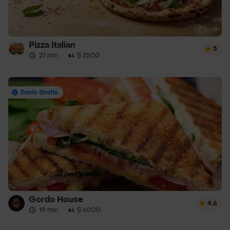
Pizza Italian
5
27 min
·
$ 2500
Envío Gratis
Gordo House
4.6
19 min
·
$ 6000