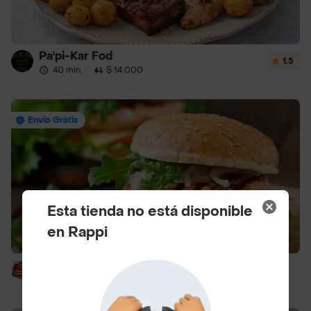
Pa'pi-Kar Fod
1.5
40 min
·
$ 14.000
Envío Gratis
Esta tienda no está disponible
en Rappi
Solo Combo Burguer Ll
40 min
·
$ 14.000