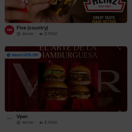
Five (country)
44 min
·
$ 7000
Hasta 55% Off
Vper.
44 min
·
$ 7000