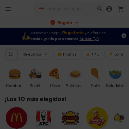
Bogotá
Regístrate
¿Nuevo en Rappi?
y disfruta de
envíos gratis por semanas
Aplican TyC
Relevancia
Promos
+ 4.5
35 mins
Hamburguesa
Sushi
Pizza
Salchipapas
Pollo
Saludable
¡Los 10 más elegidos!