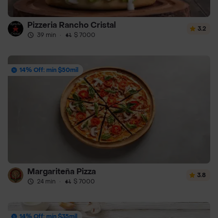
Pizzeria Rancho Cristal
3.2
39 min
·
$ 7000
14% Off: mín $50mil
Margariteña Pizza
3.8
24 min
·
$ 7000
14% Off: mín $35mil