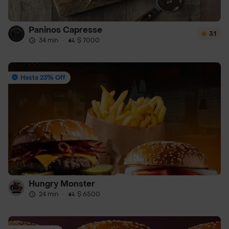
Paninos Capresse
3.1
34 min
·
$ 7000
Hasta 23% Off
Hungry Monster
24 min
·
$ 6500