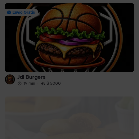
Envío Gratis
Jdl Burgers
19 min
·
$ 5000