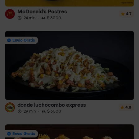
McDonald's Postres
4.7
24 min
·
$ 8000
Envío Gratis
donde luchocombo express
4.8
29 min
·
$ 6500
Envío Gratis