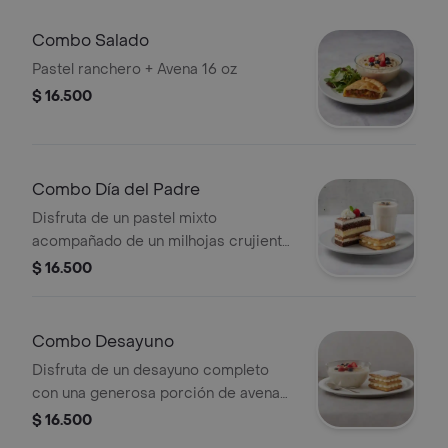
Combo Salado
Pastel ranchero + Avena 16 oz
$ 16.500
Combo Día del Padre
Disfruta de un pastel mixto
acompañado de un milhojas crujiente
y una refrescante avena de 22 oz,
$ 16.500
ideal para celebrar el Día del Padre.
Combo Desayuno
Disfruta de un desayuno completo
con una generosa porción de avena
de 22 oz acompañada de un milhojas,
$ 16.500
perfecto para comenzar el día con