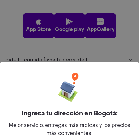
App Store
Google play
AppGallery
Pide tu comida favorita cerca de ti
Categorías
Únete a Rappi
Ingresa tu dirección en Bogotá:
Sobre Rappi
Mejor servicio, entregas más rápidas y los precios
más convenientes!
Facebook
Twitter
Instagram