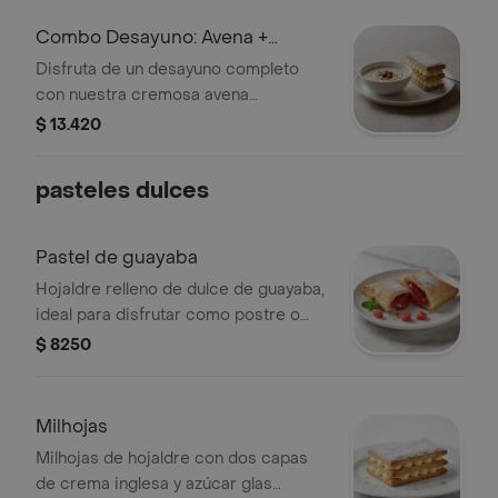
Combo Desayuno: Avena +
Milhojas
Disfruta de un desayuno completo
con nuestra cremosa avena
acompañada de un milhojas de capas
$ 13.420
crujientes y relleno suave.
pasteles dulces
Pastel de guayaba
Hojaldre relleno de dulce de guayaba,
ideal para disfrutar como postre o
merienda.
$ 8250
Milhojas
Milhojas de hojaldre con dos capas
de crema inglesa y azúcar glas