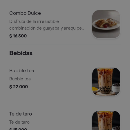
energía.
Combo Dulce
Disfruta de la irresistible
combinación de guayaba y arequipe
en este combo dulce, perfecto para
$ 16.500
los amantes de los postres
horneados.
Bebidas
Bubble tea
Bubble tea
$ 22.000
Te de taro
Te de taro