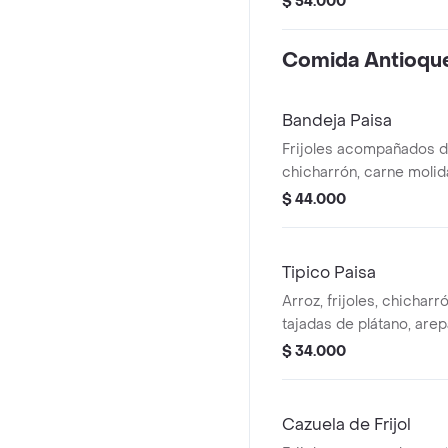
$ 54.000
Comida Antioqu
Bandeja Paisa
Frijoles acompañados d
chicharrón, carne molida
morcilla, arepa y aguaca
$ 44.000
Tipico Paisa
Arroz, frijoles, chicharró
tajadas de plátano, arep
$ 34.000
Cazuela de Frijol