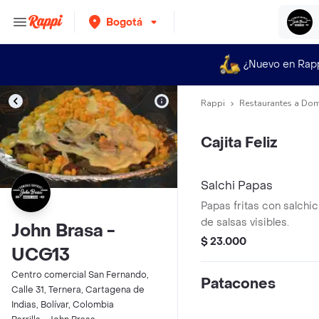
Bogotá
¿Nuevo en Rap
Rappi
Restaurantes a Dom
Cajita Feliz
Salchi Papas
Papas fritas con salch
de salsas visibles.
John Brasa -
$ 23.000
UCG13
Centro comercial San Fernando,
Patacones
Calle 31, Ternera, Cartagena de
Indias, Bolívar, Colombia