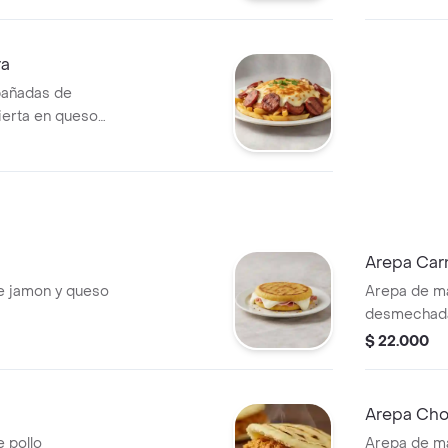
ra
pañadas de
ierta en queso
Arepa Car
de jamon y queso
Arepa de ma
desmechada
$ 22.000
Arepa Cho
e pollo
Arepa de ma