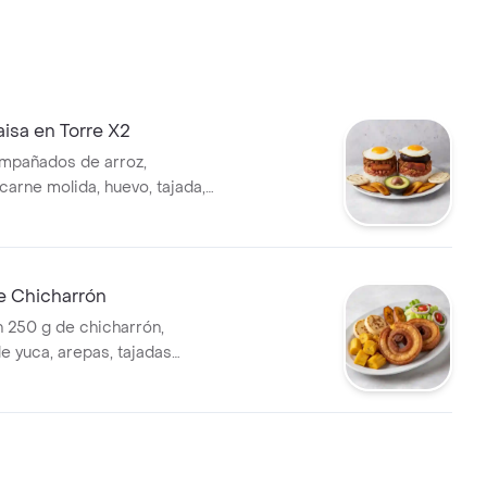
isa en Torre X2
ompañados de arroz,
carne molida, huevo, tajada,
epa y aguacate.
e Chicharrón
 250 g de chicharrón,
e yuca, arepas, tajadas
nsalada.