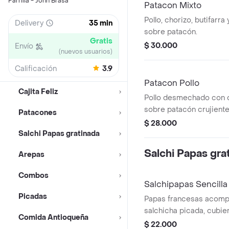
Parrilla - John Brasa
Patacon Mixto
Pollo, chorizo, butifarr
Delivery
35 min
sobre patacón.
Gratis
$ 30.000
Envío
(nuevos usuarios)
Calificación
3.9
Patacon Pollo
Cajita Feliz
Pollo desmechado con 
sobre patacón crujiente
Patacones
$ 28.000
Salchi Papas gratinada
Salchi Papas gra
Arepas
Combos
Salchipapas Sencilla
Picadas
Papas francesas acom
salchicha picada, cubie
Comida Antioqueña
mozarella
$ 22.000