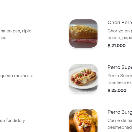
Chori Perr
ha en pan, ripio
Chorizo en 
asa.
queso, papa
mayonesa y
$ 21.000
Perro Sup
 queso mozarella
Perro Super
ranchera ext
salsa de to
$ 25.000
Perro Bur
so fundido y
Carne de ha
desmechado