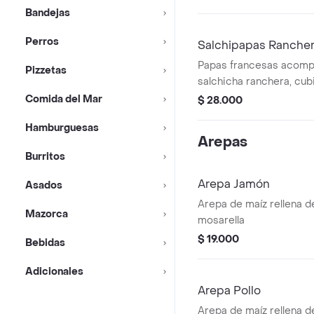
Bandejas
Perros
Salchipapas Ranche
Papas francesas acom
Pizzetas
salchicha ranchera, cub
mozarella
Comida del Mar
$ 28.000
Hamburguesas
Arepas
Burritos
Arepa Jamón
Asados
Arepa de maíz rellena 
Mazorca
mosarella
$ 19.000
Bebidas
Adicionales
Arepa Pollo
Arepa de maíz rellena d