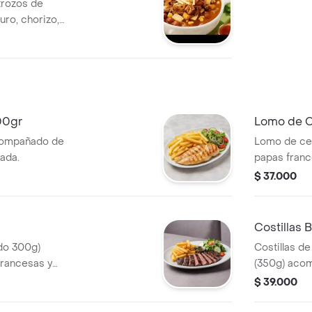
trozos de
uro, chorizo,
 y arroz blanco y
00gr
Lomo de 
acompañado de
Lomo de ce
ada.
papas franc
$ 37.000
Costillas
do 300g)
Costillas d
rancesas y
(350g) aco
y ensalada.
$ 39.000