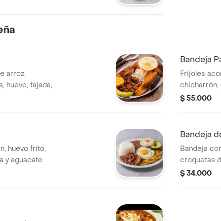
eña
Bandeja Pa
e arroz,
Frijoles ac
, huevo, tajada,
chicharrón, 
te.
morcilla, ar
$ 55.000
Bandeja d
n, huevo frito,
Bandeja con
a y aguacate.
croquetas d
maduras y e
$ 34.000