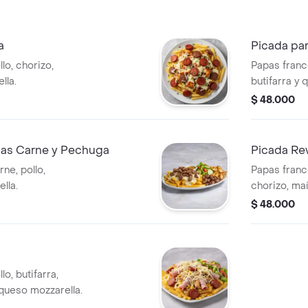
a
Picada pa
lo, chorizo,
Papas franc
lla.
butifarra y 
$ 48.000
nas Carne y Pechuga
Picada Re
ne, pollo,
Papas france
lla.
chorizo, maí
$ 48.000
o, butifarra,
 queso mozzarella.