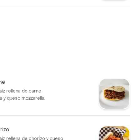
ne
íz rellena de carne
 y queso mozzarella.
rizo
íz rellena de chorizo y queso