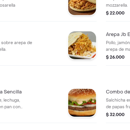
sarella
mozzarella.
$ 22.000
Arepa Jb E
ra sobre arepa de
Pollo, jamón
lla.
arepa de ma
$ 26.000
 Sencilla
Combo de 
, lechuga,
Salchicha e
 en pan con
de papas fr
francesas y
$ 32.000