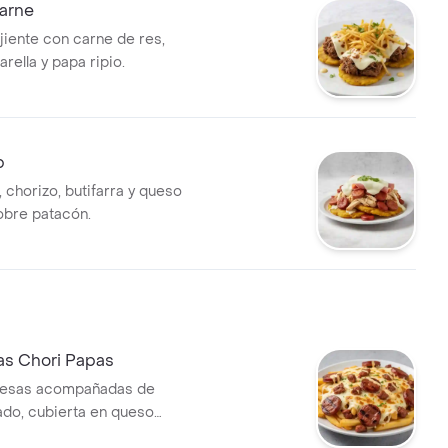
arne
jiente con carne de res,
rella y papa ripio.
b
, chorizo, butifarra y queso
obre patacón.
as Chori Papas
cesas acompañadas de
ado, cubierta en queso