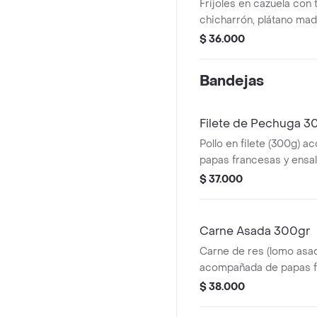
Frijoles en cazuela con 
chicharrón, plátano mad
aguacate y ripio de papa
$ 36.000
arepa
Bandejas
Filete de Pechuga 3
Pollo en filete (300g) 
papas francesas y ensal
$ 37.000
Carne Asada 300gr
Carne de res (lomo asa
acompañada de papas f
ensalada.
$ 38.000