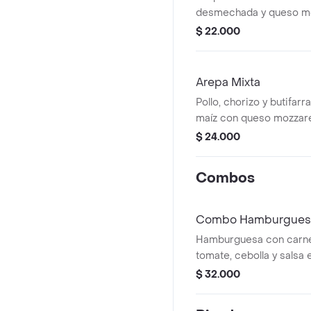
desmechada y queso mo
$ 22.000
Arepa Mixta
Pollo, chorizo y butifar
maíz con queso mozzare
$ 24.000
Combos
Combo Hamburguesa
Hamburguesa con carne
tomate, cebolla y salsa
ajonjolí. Incluye papas 
$ 32.000
gaseosa.