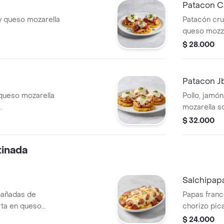
Patacon C
a y queso mozarella
Patacón cru
queso mozza
$ 28.000
Patacon J
queso mozarella
Pollo, jamón
.
mozarella s
$ 32.000
tinada
Salchipap
pañadas de
Papas fran
rta en queso
chorizo pic
mozarella
$ 24.000