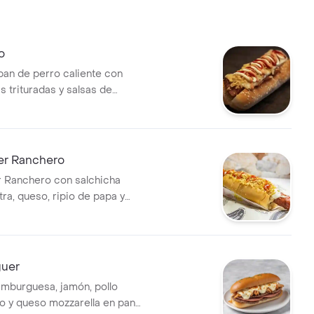
o
pan de perro caliente con
s trituradas y salsas de
 tomate.
er Ranchero
 Ranchero con salchicha
ra, queso, ripio de papa y
mate.
guer
mburguesa, jamón, pollo
 y queso mozzarella en pan