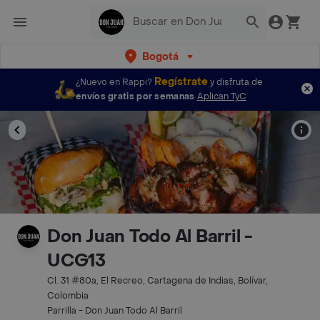
Bogotá
Regístrate
¿Nuevo en Rappi?
y disfruta de
envíos gratis por semanas
Aplican TyC
Don Juan Todo Al Barril -
UCG13
Cl. 31 #80a, El Recreo, Cartagena de Indias, Bolívar,
Colombia
Parrilla - Don Juan Todo Al Barril