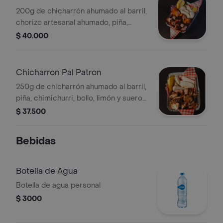
200g de chicharrón ahumado al barril,
chorizo artesanal ahumado, piña,
chimichurri, bollo, limón y suero
$ 40.000
costeño.
Chicharron Pal Patron
250g de chicharrón ahumado al barril,
piña, chimichurri, bollo, limón y suero
costeño.
$ 37.500
Bebidas
Botella de Agua
Botella de agua personal
$ 3000