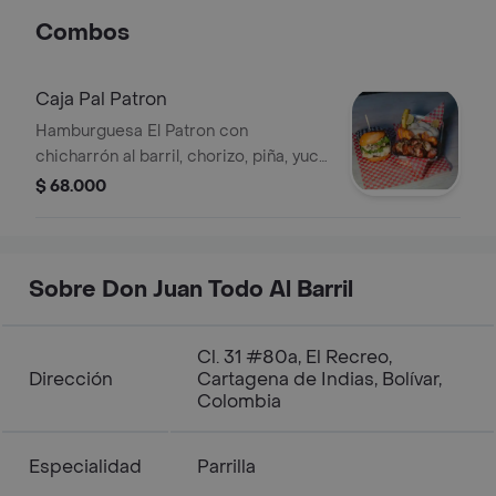
Combos
Caja Pal Patron
Hamburguesa El Patron con
chicharrón al barril, chorizo, piña, yuca
y limón.
$ 68.000
Sobre Don Juan Todo Al Barril
Cl. 31 #80a, El Recreo,
Dirección
Cartagena de Indias, Bolívar,
Colombia
Especialidad
Parrilla