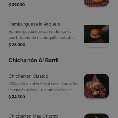
cebolla caramelizada, pepinillos
$ 39.000
agridulces, tomate, lechuga crespa y
salsa de la casa.
Hamburguesa la Vaquera
Hamburguesa con carne de novillo,
pan brioche de mantequilla, cebolla
caramelizada, pepinillos agridulces,
$ 26.000
tomate, lechuga crespa y salsa de la
casa.
Chicharrón Al Barril
Chicharrón Clasico
230gr de chicharrón al barril con piña
ahumada al barril, chimichurri de la
casa, bollo y limón.
$ 34.500
Chicharron Mas Chorizo