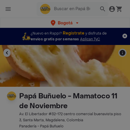
Bogotá
Regístrate
¿Nuevo en Rappi?
y disfruta de
envíos gratis por semanas
Aplican TyC
Papá Buñuelo - Mamatoco 11
de Noviembre
Av. El Libertador #32-172 centro comercial buenavista piso
3, Santa Marta, Magdalena, Colombia
Panadería - Papá Buñuelo