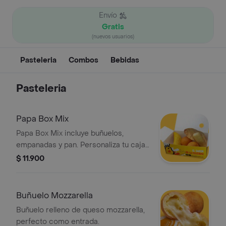
Envío
Gratis
(nuevos usuarios)
Pasteleria
Combos
Bebidas
Pasteleria
Papa Box Mix
Papa Box Mix incluye buñuelos,
empanadas y pan. Personaliza tu caja
con 5 unidades a tu elección.
$ 11.900
Buñuelo Mozzarella
Buñuelo relleno de queso mozzarella,
perfecto como entrada.