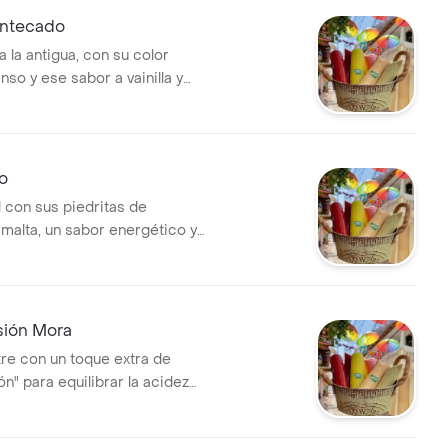
antecado
 la antigua, con su color
enso y ese sabor a vainilla y
s un tesoro nacional.
lo
l con sus piedritas de
 malta, un sabor energético y
 grandes y chicos.
sión Mora
tre con un toque extra de
ón" para equilibrar la acidez
 fruta con la leche.