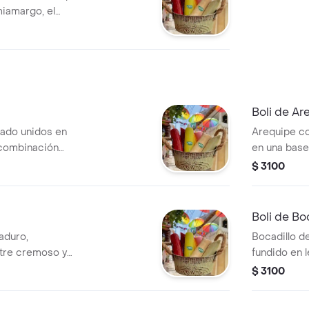
iamargo, el
re dulce y amargo.
Boli de Ar
tado unidos en
Arequipe co
 combinación
en una base
una textura
$ 3100
Boli de Bo
aduro,
Bocadillo d
tre cremoso y
fundido en 
mejor de nuestra
de la gastr
$ 3100