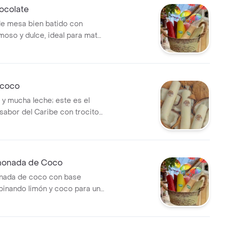
ocolate
e mesa bien batido con
moso y dulce, ideal para matar
cualquier hora.
ecoco
 y mucha leche; este es el
sabor del Caribe con trocitos
uta adentro.
imonada de Coco
onada de coco con base
binando limón y coco para un
co y cremoso.