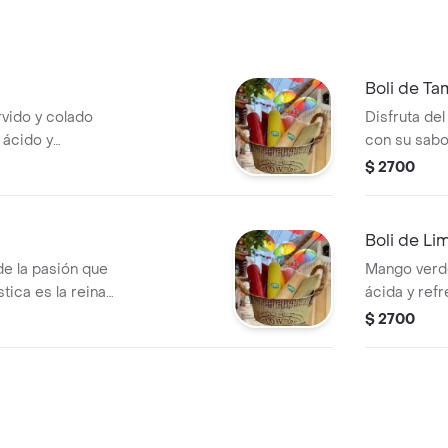
Boli de Ta
rvido y colado
Disfruta del
 ácido y
con su sabo
región.
Ideal para r
$ 2700
momento.
Boli de L
de la pasión que
Mango verde
tica es la reina
ácida y ref
los días cal
$ 2700