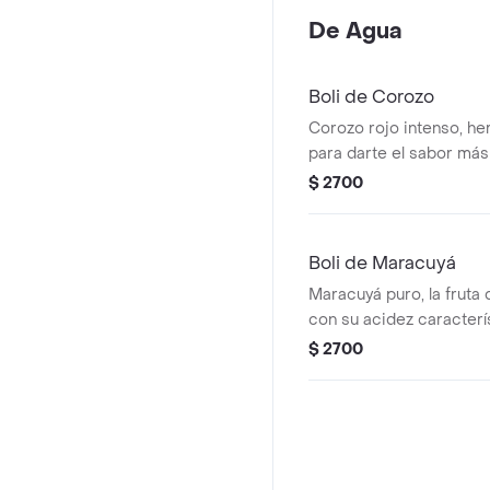
De Agua
Boli de Corozo
Corozo rojo intenso, he
para darte el sabor más
refrescante de nuestra 
$ 2700
Boli de Maracuyá
Maracuyá puro, la fruta 
con su acidez caracterís
de los bolis de agua.
$ 2700