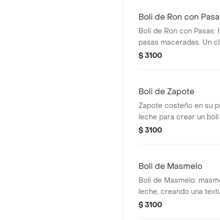
Boli de Ron con Pasa
Boli de Ron con Pasas: 
pasas maceradas. Un cl
adultos.
$ 3100
Boli de Zapote
Zapote costeño en su pu
leche para crear un boli
vibrante y sabor inconfu
$ 3100
Boli de Masmelo
Boli de Masmelo: masme
leche, creando una textu
dulce.
$ 3100