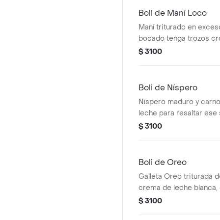
Boli de Maní Loco
Maní triturado en exce
bocado tenga trozos c
mezclados con leche du
$ 3100
Boli de Níspero
Níspero maduro y carno
leche para resaltar ese
terroso tan único de la 
$ 3100
Boli de Oreo
Galleta Oreo triturada 
crema de leche blanca, 
con alma colombiana.
$ 3100