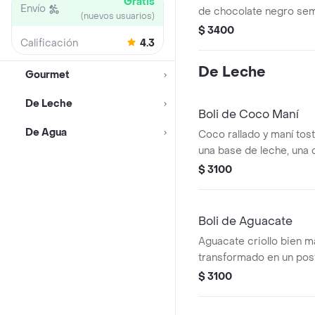
Gratis
Envío
de chocolate negro sem
(nuevos usuarios)
equilibrio perfecto ent
$ 3400
Calificación
4.3
De Leche
Gourmet
De Leche
Boli de Coco Maní
De Agua
Coco rallado y maní tos
una base de leche, una
crocante y muy tropical.
$ 3100
Boli de Aguacate
Aguacate criollo bien m
transformado en un pos
exótico que resalta lo 
$ 3100
tierra.