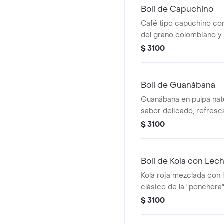
Boli de Capuchino
Café tipo capuchino co
del grano colombiano y
la leche fresca.
$ 3100
Boli de Guanábana
Guanábana en pulpa natu
sabor delicado, refresc
tradicional en los hoga
$ 3100
Boli de Kola con Lec
Kola roja mezclada con 
clásico de la "ponchera
colombiano le encanta.
$ 3100