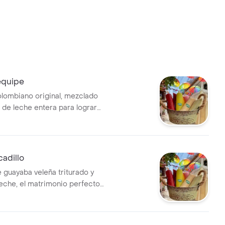
equipe
lombiano original, mezclado
 de leche entera para lograr
 suave y muy empalagadora.
cadillo
e guayaba veleña triturado y
leche, el matrimonio perfecto
onomía nacional.