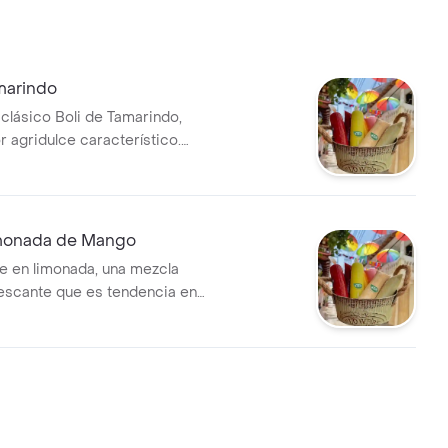
marindo
 clásico Boli de Tamarindo,
r agridulce característico.
efrescarte en cualquier
imonada de Mango
 en limonada, una mezcla
rescante que es tendencia en
urosos.