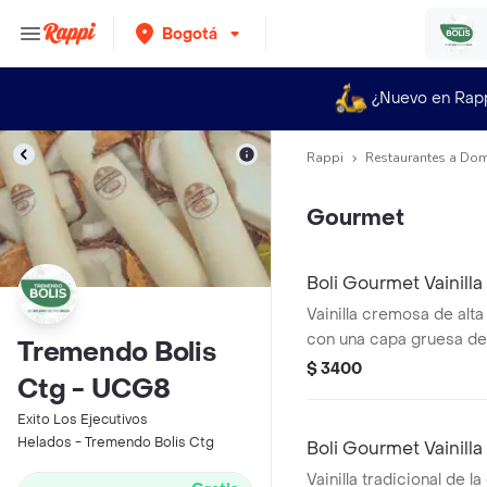
Bogotá
¿Nuevo en Rap
Rappi
Restaurantes a Dom
Gourmet
Boli Gourmet Vainill
Vainilla cremosa de alt
con una capa gruesa de
Tremendo Bolis
crujiente que se quiebr
$ 3400
Ctg - UCG8
Exito Los Ejecutivos
Helados - Tremendo Bolis Ctg
Boli Gourmet Vainill
Vainilla tradicional de 