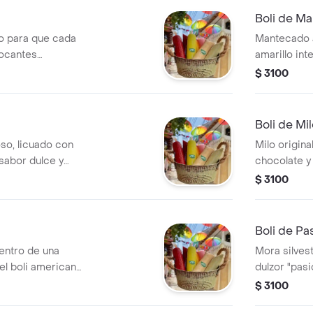
Boli de M
so para que cada
Mantecado a
rocantes
amarillo int
lce.
huevo que e
$ 3100
Boli de Mi
so, licuado con
Milo origina
 sabor dulce y
chocolate y
costa.
favorito de
$ 3100
Boli de Pa
dentro de una
Mora silves
el boli americano
dulzor "pasi
natural de la
$ 3100