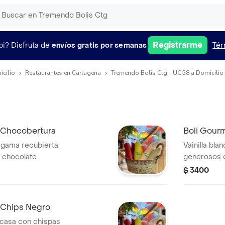
Registrarme
pi?
Disfruta de
envíos gratis por semanas
Tér
icilio
Restaurantes en Cartagena
Tremendo Bolis Ctg - UCG8 a Domicilio
a Chocobertura
Boli Gourm
a gama recubierta
Vainilla bla
 chocolate
generosos 
a al morderlo.
aportan una
$ 3400
a Chips Negro
la casa con chispas