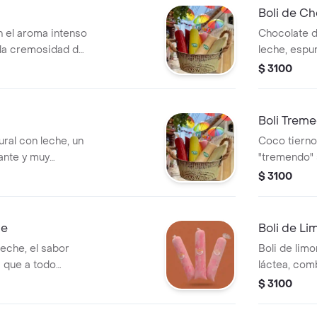
Boli de Ch
n el aroma intenso
Chocolate d
 la cremosidad de
leche, espu
el antojo a 
$ 3100
Boli Trem
ral con leche, un
Coco tierno
ante y muy
"tremendo" 
res colombianos.
reales de fr
$ 3100
he
Boli de L
leche, el sabor
Boli de lim
" que a todo
láctea, com
sabor cítri
$ 3100