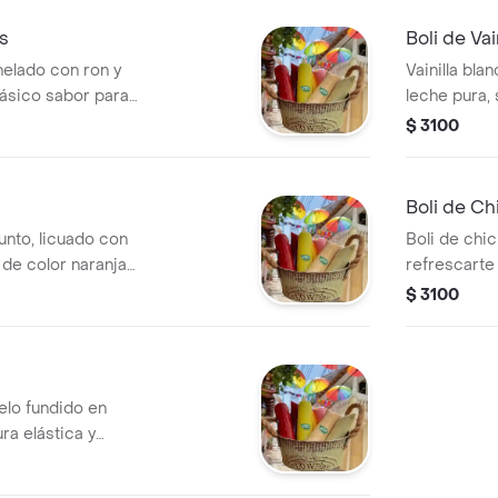
s
Boli de Vai
helado con ron y
Vainilla bla
ásico sabor para
leche pura,
cremosa.
$ 3100
Boli de Ch
nto, licuado con
Boli de chic
 de color naranja
refrescarte
ndible.
$ 3100
lo fundido en
ra elástica y