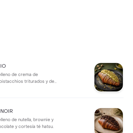
IO
elleno de crema de
pistacchios triturados y de
hatsu.
 NOIR
lleno de nutella, brownie y
colate y cortesía té hatsu.