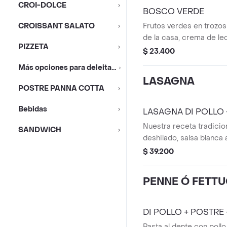
CROI-DOLCE
bebida de cortesía.
BOSCO VERDE
CROISSANT SALATO
Frutos verdes en trozos
de la casa, crema de le
PIZZETA
té hatsu-
$ 23.400
Más opciones para deleitar tú día.......
LASAGNA
POSTRE PANNA COTTA
Bebidas
LASAGNA DI POLLO 
Nuestra receta tradicio
SANDWICH
deshilado, salsa blanca 
boloñesa de la casa, moz
$ 39.200
parmesano gratinado. 
pan baguette, postre y 
PENNE Ó FETTU
cortesía. El cierre perf
DI POLLO + POSTRE 
Pasta al dente con pollo