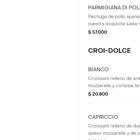
PARMIGIANA DI POL
Pechuga de pollo apana
nuestra exquisita salsa 
coronada con gratinad
$ 57.000
mozzarella. Acompañada
delicioso fettuccine al
CROI-DOLCE
salsa. Acompañada de p
postre y bebida de corte
perfecto para tu mesa.
BIANCO
Croissant relleno de ar
mozzarella y cortesía té
$ 20.800
CAPRICCIO
Croissant relleno de du
queso mozzarella y de co