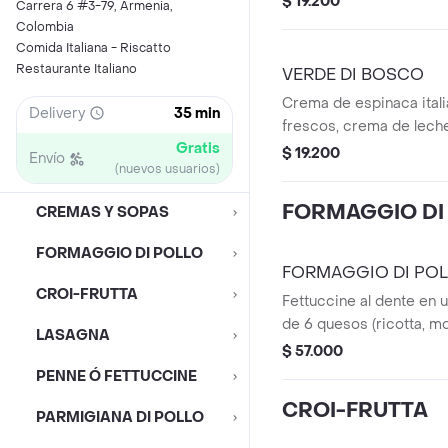
$ 19.200
Carrera 6 #3-79, Armenia,
de sabor. Mezclada hast
Colombia
textura sedosa y termi
Comida Italiana - Riscatto
parmesano auténtico, q
Restaurante Italiano
VERDE DI BOSCO
delicadamente saladas 
Crema de espinaca ital
elegancia italiana.
Delivery
35 min
frescos, crema de lech
Gratis
parmesano acompañado
$ 19.200
Envío
(nuevos usuarios)
baguette.
FORMAGGIO DI
CREMAS Y SOPAS
FORMAGGIO DI POLLO
FORMAGGIO DI POLL
CROI-FRUTTA
Fettuccine al dente en 
de 6 quesos (ricotta, mo
LASAGNA
provolone, blanco y pa
$ 57.000
de pollo apanada, dorada
PENNE Ó FETTUCCINE
coronados con brotes f
CROI-FRUTTA
contraste perfecto de t
PARMIGIANA DI POLLO
Acompañada de pan bag