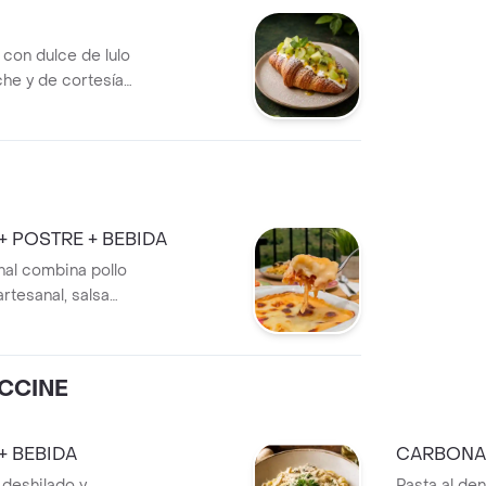
 con dulce de lulo
che y de cortesía
+ POSTRE + BEBIDA
nal combina pollo
artesanal, salsa
zarella y
Acompañada de
bebida de
CCINE
ecto para tu mesa.
+ BEBIDA
CARBONAR
 deshilado y
Pasta al de