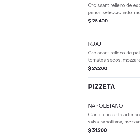
Croissant relleno de es
jamón seleccionado, moz
pimentón artesanal. Rea
$ 25.400
de oliva virgen extra pa
equilibrada y sofistic
té Hatsu de cortesía.
RUAJ
Croissant relleno de pol
tomates secos, mozzarel
lechugas baby, queso cr
$ 29.200
hierbas. Realzado con a
virgen extra para una ex
PIZZETA
elegante y perfectament
Acompañado de té Hatsu
NAPOLETANO
Clásica pizzetta artesa
salsa napolitana, mozzar
tomate fresco y hojas d
$ 31.200
terminada con un delic