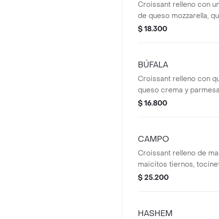
Croissant relleno con u
de queso mozzarella, q
queso crema y parmes
$ 18.300
de una refrescante beb
cortesía.
BÚFALA
Croissant relleno con q
queso crema y parmesa
combinación elegante d
$ 16.800
cremosas y notas deli
intensas. Acompañado d
cortesía.
CAMPO
Croissant relleno de ma
maicitos tiernos, tocin
mozzarella fundida. Una
$ 25.200
reconfortante y llena de
Acompañado de té Hatsu
HASHEM