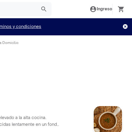
Ingreso
minos y condiciones
a Domicilio
levado a la alta cocina.
cidas lentamente en un fondo
e vegetales frescos, hierbas