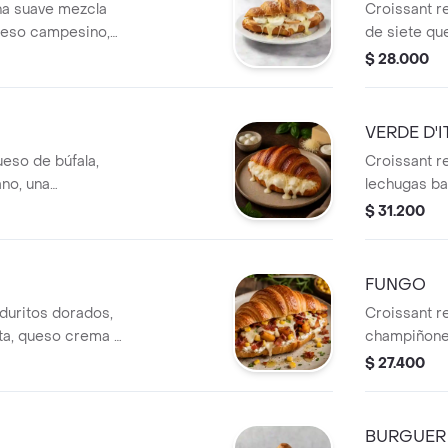
na suave mezcla
Croissant r
ueso campesino,
de siete qu
ano. Acompañado
ricotta, par
$ 28.000
ida Hatsu de
queso crema
con un sabo
Acompañado 
VERDE D'I
ueso de búfala,
Croissant r
no, una
lechugas ba
e texturas
aceitunas s
$ 31.200
cadamente
laminadas, 
e té Hatsu de
virgen extra
Mediterrán
FUNGO
de cortesía.
duritos dorados,
Croissant re
eta, queso crema y
champiñones
 propuesta
baby, queso
$ 27.400
 sabor.
con aceite d
 de cortesía.
experiencia 
Acompañado 
BURGUER