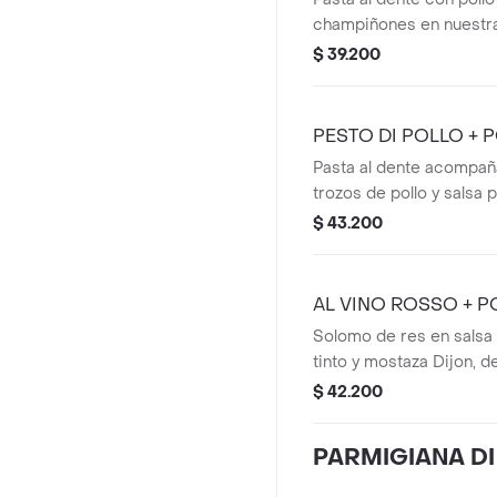
champiñones en nuestr
blanca al vino blanco, in
$ 39.200
aromas de los bosques i
sabor de la cocina artes
Acompañada de pan bag
PESTO DI POLLO + 
bebida de cortesía. El c
Pasta al dente acompañ
para tu mesa.
trozos de pollo y salsa 
terminada con queso p
$ 43.200
delicado toque de aceit
extra. Acompañada de p
postre y bebida de corte
AL VINO ROSSO + P
perfecto para tu mesa.
Solomo de res en salsa
tinto y mostaza Dijon, 
cebolla caramelizada cr
$ 42.200
de brotes que aportan f
sofisticación. Acompañ
PARMIGIANA DI
baguette, postre y bebid
cierre perfecto para tu