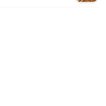
as y especias
nte equilibradas, logrando
 sedosa y un sabor profundo
a tradición con un toque
neo.