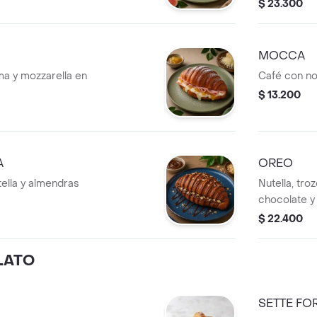
$ 23.300
MOCCA
ma y mozzarella en
Café con no
$ 13.200
A
OREO
tella y almendras
Nutella, tro
chocolate y 
$ 22.400
LATO
SETTE F