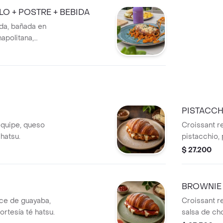
LO + POSTRE + BEBIDA
da, bañada en
napolitana,
o de queso
 de un suave y
 dente en la misma
an baguette,
sía. El cierre
PISTACCH
equipe, queso
Croissant r
 hatsu.
pistacchio, 
cortesía té 
$ 27.200
BROWNIE
lce de guayaba,
Croissant re
rtesía té hatsu.
salsa de cho