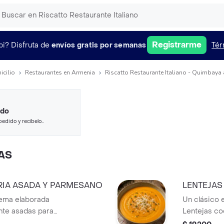
Registrarme
pi?
Disfruta de
envíos gratis por semanas
Tér
icilio
Restaurantes en Armenia
Riscatto Restaurante Italiano - Quimbaya 
ido
pedido y recíbelo
AS
IA ASADA Y PARMESANO
LENTEJAS
rema elaborada
Un clásico e
nte asadas para
Lentejas co
ral y profundidad
aromático d