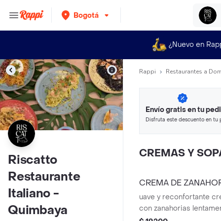
Bogotá
¿Nuevo en Rap
Rappi
Restaurantes a Dom
Envío gratis en tu ped
Disfruta este descuento en tu 
en minutos.
CREMAS Y SOP
Riscatto
Restaurante
CREMA DE ZANAHOR
Italiano -
uave y reconfortante c
Quimbaya
con zanahorias lentame
resaltar su dulzura natu