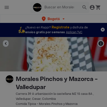
Bogotá
Regístrate
¿Nuevo en Rappi?
y disfruta de
envíos gratis por semanas
Aplican TyC
Morales Pinchos y Mazorca -
Valledupar
Carrera 39 A urbanización la castellana MZ 15 casa 8A ,
Valledupar, Cesar, Colombia
Comida Típica - Morales Pinchos y Mazorca