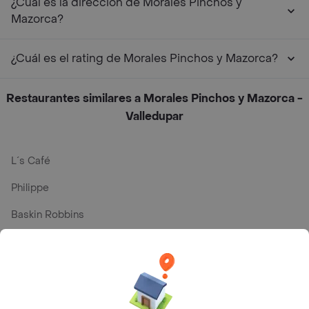
¿Cuál es la dirección de Morales Pinchos y
Mazorca?
¿Cuál es el rating de Morales Pinchos y Mazorca?
Restaurantes similares a Morales Pinchos y Mazorca -
Valledupar
L´s Café
Philippe
Baskin Robbins
La Cesta
Mercari - Postres
Myriam Camhi Co