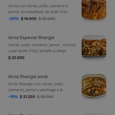
Arroz con cerdo, pollo, camarón y
jamón, acompañado de pollo frito.
Tamaño a elegir.
-30%
$ 14.000
$ 20.000
Arroz Especial Shangai
Cerdo, pollo, camaron, jamon , chorizo
y pan (pollo frito), tamaño a elegir
$ 22.500
Arroz Shangai wook
Arroz Shangai con cerdo, pollo,
camarón, jamón y pechuga a la
plancha. Tamaño a elegir.
-15%
$ 21.250
$ 25.000