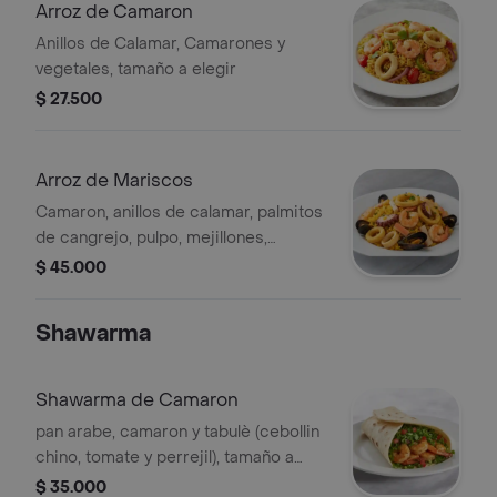
Arroz de Camaron
Anillos de Calamar, Camarones y
vegetales, tamaño a elegir
$ 27.500
Arroz de Mariscos
Camaron, anillos de calamar, palmitos
de cangrejo, pulpo, mejillones,
calamar pota, tamaño a elegir
$ 45.000
Shawarma
Shawarma de Camaron
pan arabe, camaron y tabulè (cebollin
chino, tomate y perrejil), tamaño a
elegir
$ 35.000