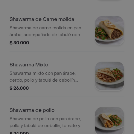
Shawarma de Carne molida
Shawarma de carne molida en pan
árabe, acompañado de tabulé con
cebollín chino, tomate y perejil.
$ 30.000
Shawarma Mixto
Shawarma mixto con pan árabe,
cerdo, pollo y tabulé de cebollín,
tomate y perejil.
$ 26.000
Shawarma de pollo
Shawarma de pollo con pan árabe,
pollo y tabulé de cebollín, tomate y
perejil.
$ 24.000