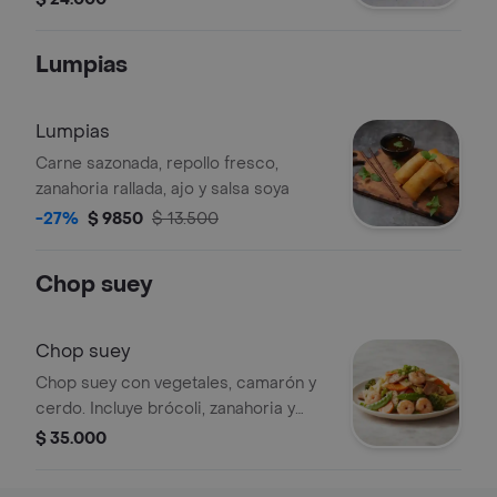
Lumpias
Lumpias
Carne sazonada, repollo fresco,
zanahoria rallada, ajo y salsa soya
-27%
$ 9850
$ 13.500
Chop suey
Chop suey
Chop suey con vegetales, camarón y
cerdo. Incluye brócoli, zanahoria y
arvejas.
$ 35.000