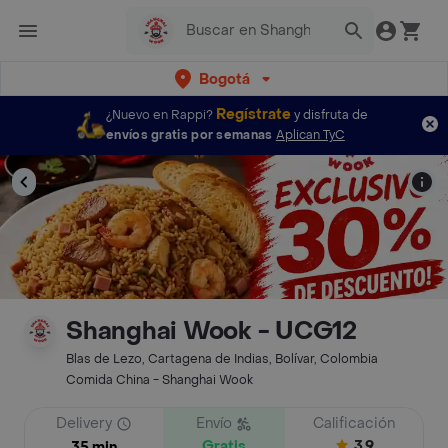
Bogotá
Regístrate
¿Nuevo en Rappi?
y disfruta de
envíos gratis por semanas
Aplican TyC
Shanghai Wook - UCG12
Blas de Lezo, Cartagena de Indias, Bolívar, Colombia
Comida China - Shanghai Wook
Delivery
Envío
Calificación
Gratis
3.9
35 min