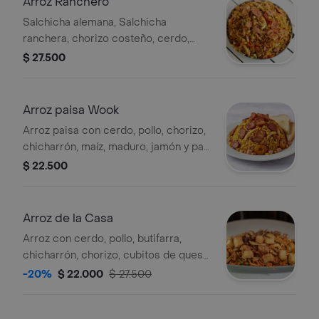
Arroz Ranchero
Salchicha alemana, Salchicha
ranchera, chorizo costeño, cerdo,
pechuga, maiz, jamon, vegetales,
$ 27.500
tocineta, tamaño a elegir
Arroz paisa Wook
Arroz paisa con cerdo, pollo, chorizo,
chicharrón, maíz, maduro, jamón y pan
tajado. Tamaño a elegir.
$ 22.500
Arroz de la Casa
Arroz con cerdo, pollo, butifarra,
chicharrón, chorizo, cubitos de queso
y jamón. Tamaño a elegir.
-20%
$ 22.000
$ 27.500