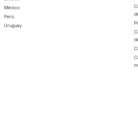
C
México
d
Perú
P
Uruguay
C
d
C
C
m