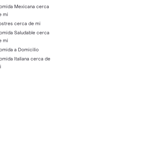
omida Mexicana cerca
e mi
ostres cerca de mi
omida Saludable cerca
e mi
omida a Domicilio
omida Italiana cerca de
i