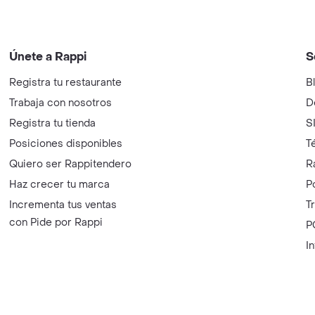
Únete a Rappi
S
Registra tu restaurante
B
Trabaja con nosotros
D
Registra tu tienda
S
Posiciones disponibles
T
Quiero ser Rappitendero
R
Haz crecer tu marca
P
Incrementa tus ventas
T
con Pide por Rappi
P
I