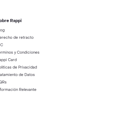
obre Rappi
log
erecho de retracto
IC
érminos y Condiciones
appi Card
olíticas de Privacidad
ratamiento de Datos
QRs
nformación Relevante