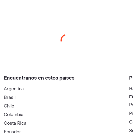
Encuéntranos en estos países
P
Argentina
H
m
Brasil
P
Chile
P
Colombia
C
Costa Rica
S
Ecuador