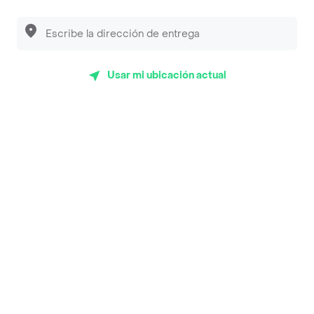
Luisa Postres
Sopitas y Frijoladas
Subway
Usar mi ubicación actual
Top Marcas y Cadenas de Restaurantes
Encuéntranos en estos países
App Store
Google play
AppGallery