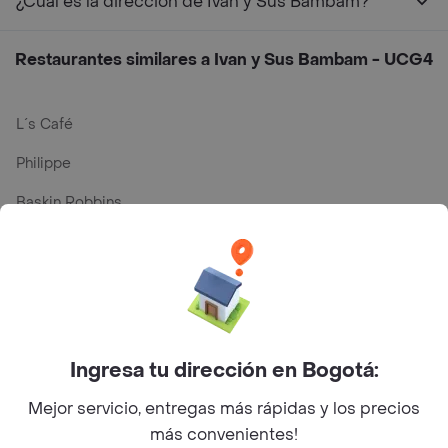
¿Cuál es la dirección de Ivan y Sus Bambam?
Restaurantes similares a Ivan y Sus Bambam - UCG4
L´s Café
Philippe
Baskin Robbins
La Cesta
Mercari - Postres
Myriam Camhi Co
Magnifique
Ingresa tu dirección en Bogotá:
Empanaditas de Pipian - Empanadas
Mejor servicio, entregas más rápidas y los precios
más convenientes!
Desayunadero de la 42