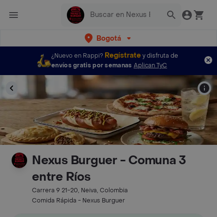
Bogotá
Regístrate
¿Nuevo en Rappi?
y disfruta de
envíos gratis por semanas
Aplican TyC
Nexus Burguer - Comuna 3
entre Ríos
Carrera 9 21-20, Neiva, Colombia
Comida Rápida - Nexus Burguer