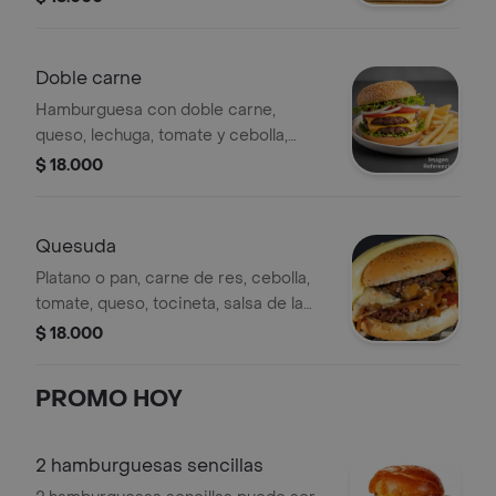
Doble carne
Hamburguesa con doble carne,
queso, lechuga, tomate y cebolla,
acompañada de papas fritas.
$ 18.000
Quesuda
Platano o pan, carne de res, cebolla,
tomate, queso, tocineta, salsa de la
casa, ripio.
$ 18.000
PROMO HOY
2 hamburguesas sencillas