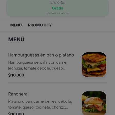
Envío
Gratis
(nuevos usuarios)
MENÚ
PROMO HOY
MENÚ
Hamburguesas en pan o platano
Hamburguesa sencilla con carne,
lechuga, tomate,cebolla, queso
cheedar y tocineta en pan artesanal
$ 10.000
con salsa de la casa.
Ranchera
Platano o pan, carne de res, cebolla,
tomate, queso, tocineta, chorizo,
huevo, salsa de la casa, ripio.
$ 18.000