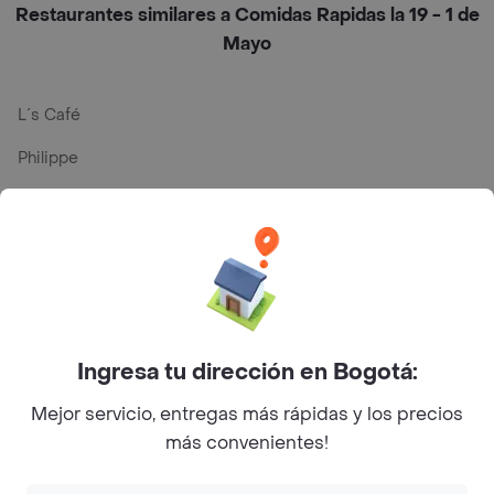
Restaurantes similares a Comidas Rapidas la 19 - 1 de
Mayo
L´s Café
Philippe
Baskin Robbins
La Cesta
Mercari - Postres
Myriam Camhi Co
Ingresa tu dirección en Bogotá:
Magnifique
Mejor servicio, entregas más rápidas y los precios
Empanaditas de Pipian - Empanadas
más convenientes!
Desayunadero de la 42