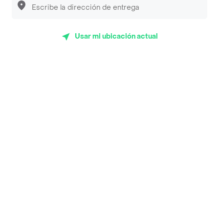
Luisa Postres
Sopitas y Frijoladas
Usar mi ubicación actual
Subway
En los mas de 50 opiniones de clientes de Rappi fueron
realizadas pidiendo a domicilio de Comidas Rapidas la 19
en Valledupar y lo calificaron con un promedio de 4.3
sobre un máximo de 5.
Del total de Restaurantes, Comidas Rapidas la 19 es uno
de los más importantes en Valledupar con 4.3 de rating
sobre un máximo de 5.
Top Marcas y Cadenas de Restaurantes