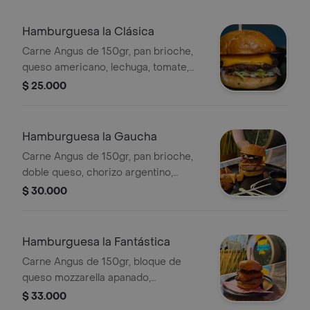
Hamburguesa la Clásica
Carne Angus de 150gr, pan brioche,
queso americano, lechuga, tomate,
cebolla morada y salsa .
$ 25.000
Hamburguesa la Gaucha
Carne Angus de 150gr, pan brioche,
doble queso, chorizo argentino,
cebolla caramelizada y chimichurri .
$ 30.000
Hamburguesa la Fantástica
Carne Angus de 150gr, bloque de
queso mozzarella apanado,
mermelada de tocineta con tomate y
$ 33.000
salsa .