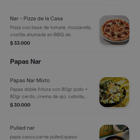
Nar - Pizza de la Casa
Pizza con base de tomate, mozzarella,
costilla ahumada en BBQ de
tamarindo, pollo y maíz.
$ 33.000
Papas Nar
Papas Nar Mixto
Papas doble fritura con 80gr pollo +
80gr cerdo, crema de ajo, cebolla,
tomate y cilantro.
$ 30.000
Pulled nar
papa casco,carne pulled,queso