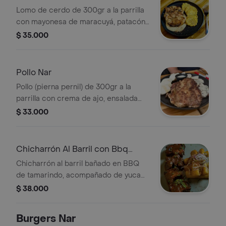
(300gr)
Lomo de cerdo de 300gr a la parrilla
con mayonesa de maracuyá, patacón
y ensalada.
$ 35.000
Pollo Nar
Pollo (pierna pernil) de 300gr a la
parrilla con crema de ajo, ensalada
fresca y bollo limpio.
$ 33.000
Chicharrón Al Barril con Bbq
Tamarindo
Chicharrón al barril bañado en BBQ
de tamarindo, acompañado de yuca
dorada y salsa extra.
$ 38.000
Burgers Nar