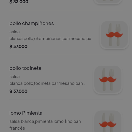
$ 33.000
pollo champiñones
salsa
blanca,pollo,champiñones,parmesano,pan
frances
$ 37.000
pollo tocineta
salsa
blanca,pollo,tocineta,parmesano,pan
francés
$ 37.000
lomo Pimienta
salsa blanca,pimienta,lomo fino,pan
francés