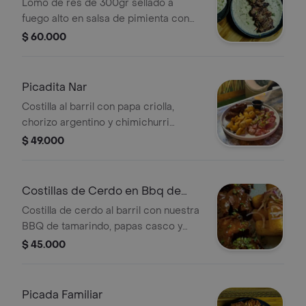
(300gr)
Lomo de res de 300gr sellado a
fuego alto en salsa de pimienta con
papas calientes.
$ 60.000
Picadita Nar
Costilla al barril con papa criolla,
chorizo argentino y chimichurri
artesanal. Para compartir.
$ 49.000
Costillas de Cerdo en Bbq de
Tamarindo
Costilla de cerdo al barril con nuestra
BBQ de tamarindo, papas casco y
ensalada fresca.
$ 45.000
Picada Familiar