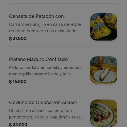
Canasta de Patacón con
Camaron Al Ajillo
Camarones al ajillo en salsa de leche
de coco dentro de una canasta de
patacón.
$ 37.000
Plátano Maduro Confitado
Plátano maduro en panela y especias,
mantequilla caramelizada y tajín.
$ 16.000
Ceviche de Chicharrón Al Barril
Chicharrón al barril caliente con
pimentones, cebolla roja, limón, suero
y cilantro .
$ 33.000