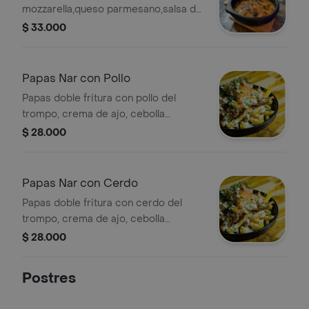
mozzarella,queso parmesano,salsa de
la casa
$ 33.000
Papas Nar con Pollo
Papas doble fritura con pollo del
trompo, crema de ajo, cebolla
acevichada, tomate y cilantro .
$ 28.000
Papas Nar con Cerdo
Papas doble fritura con cerdo del
trompo, crema de ajo, cebolla
acevichada, tomate y cilantro .
$ 28.000
Postres