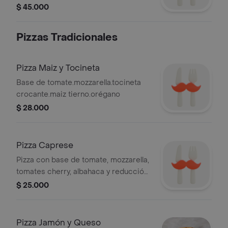
$ 45.000
Pizzas Tradicionales
Pizza Maiz y Tocineta
Base de tomate.mozzarella.tocineta
crocante.maiz tierno.orégano
$ 28.000
Pizza Caprese
Pizza con base de tomate, mozzarella,
tomates cherry, albahaca y reducción
de balsámico.
$ 25.000
Pizza Jamón y Queso