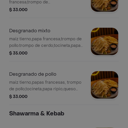
francesa,trompo de
cerdo,tocineta,papa ripio,queso
$ 33.000
costeño, salsa de ajo de la casa
Desgranado mixto
maiz tierno,papa francesa,trompo de
pollo.trompo de cerdo,tocineta,papa
ripio,queso costeño,salsa de ajo de la
$ 35.000
casa
Desgranado de pollo
maiz tierno,papas francesas, trompo
de pollo,tocineta,papa ripio,queso
costeño,salsa de ajo de la casa
$ 33.000
Shawarma & Kebab