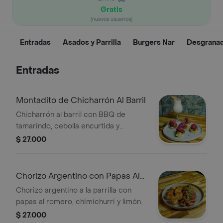
Gratis
(nuevos usuarios)
Entradas
Asados y Parrilla
Burgers Nar
Desgrana
Entradas
Montadito de Chicharrón Al Barril
Chicharrón al barril con BBQ de
tamarindo, cebolla encurtida y
guacamole.
$ 27.000
Chorizo Argentino con Papas Al
Romero
Chorizo argentino a la parrilla con
papas al romero, chimichurri y limón.
$ 27.000