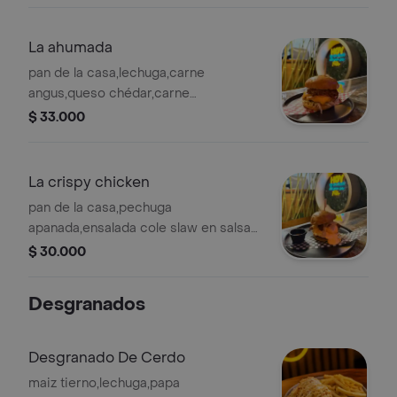
La ahumada
pan de la casa,lechuga,carne
angus,queso chédar,carne
pulled,salsa de la casa
$ 33.000
La crispy chicken
pan de la casa,pechuga
apanada,ensalada cole slaw en salsa
de queso,salsa de la casa, queso
$ 30.000
chédar
Desgranados
Desgranado De Cerdo
maiz tierno,lechuga,papa