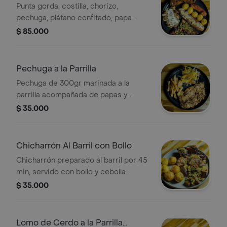
Punta gorda, costilla, chorizo,
pechuga, plátano confitado, papa
criolla y chimichurri (2-3 pers).
$ 85.000
Pechuga a la Parrilla
Pechuga de 300gr marinada a la
parrilla acompañada de papas y
ensalada.
$ 35.000
Chicharrón Al Barril con Bollo
Chicharrón preparado al barril por 45
min, servido con bollo y cebolla
acevichada.
$ 35.000
Lomo de Cerdo a la Parrilla