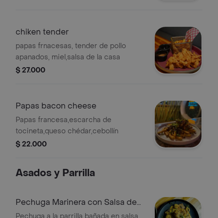
chiken tender
papas frnacesas, tender de pollo
apanados, miel,salsa de la casa
$ 27.000
Papas bacon cheese
Papas francesa,escarcha de
tocineta,queso chédar,cebollín
$ 22.000
Asados y Parrilla
Pechuga Marinera con Salsa de
Camarones
Pechuga a la parrilla bañada en salsa