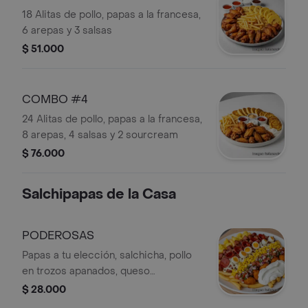
18 Alitas de pollo, papas a la francesa,
6 arepas y 3 salsas
$ 51.000
COMBO #4
24 Alitas de pollo, papas a la francesa,
8 arepas, 4 salsas y 2 sourcream
$ 76.000
Salchipapas de la Casa
PODEROSAS
Papas a tu elección, salchicha, pollo
en trozos apanados, queso
mozzarella, tocineta, chorizo, piña
$ 28.000
calada, huevos de codorniz, maicitos,