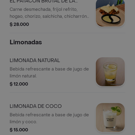
EL PATACÓN BRUTAL DE LA
CASA
Carne desmechada, frijol refrito,
hogao, chorizo, salchicha, chicharrón,
maduritos, cebolla caramelizada,
$ 28.000
huevos de codorniz, maicitos y
guacamole de la casa
Limonadas
LIMONADA NATURAL
Bebida refrescante a base de jugo de
limón natural.
$ 12.000
LIMONADA DE COCO
Bebida refrescante a base de jugo de
limón y coco.
$ 15.000