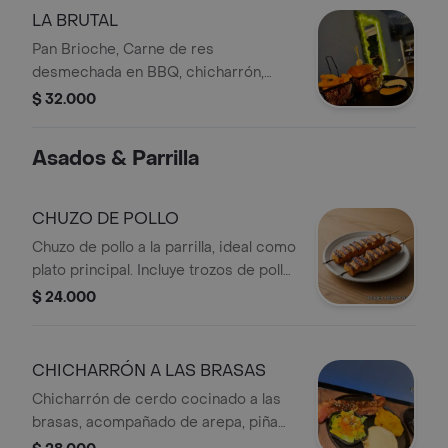
ranch y salsa de la casa
LA BRUTAL
Pan Brioche, Carne de res
desmechada en BBQ, chicharrón,
queso mozzarella, aros de cebolla
$ 32.000
apanados, trozos de madurito,
tocineta, lechuga, tomate, pepinillos
Asados & Parrilla
agridulces, salsa ranch y salsa de la
casa
CHUZO DE POLLO
Chuzo de pollo a la parrilla, ideal como
plato principal. Incluye trozos de pollo
asados en brocheta.
$ 24.000
CHICHARRÓN A LAS BRASAS
Chicharrón de cerdo cocinado a las
brasas, acompañado de arepa, piña
asada y ensalada fresca.