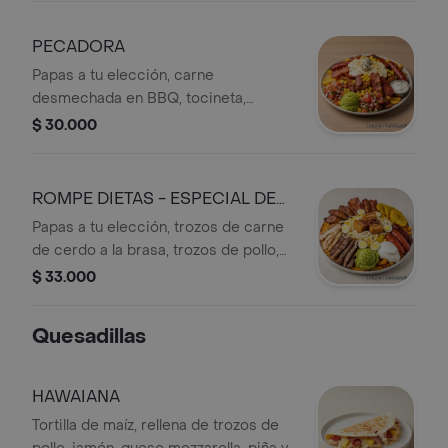
pico de gallo, guacamole y sourcream
de la casa
PECADORA
Papas a tu elección, carne
desmechada en BBQ, tocineta,
chorizo, salchicha, queso mozzarella,
$ 30.000
huevos de codorniz, maicitos, pico de
gallo, guacamole y sourcream de la
casa
ROMPE DIETAS - ESPECIAL DE
LA CASA
Papas a tu elección, trozos de carne
de cerdo a la brasa, trozos de pollo,
chicharrón, maduritos, tocineta,
$ 33.000
chorizo, salchicha, maicitos, queso
mozzarella, huevos de codorniz,
Quesadillas
guacamole y sourcream de la casa
HAWAIANA
Tortilla de maíz, rellena de trozos de