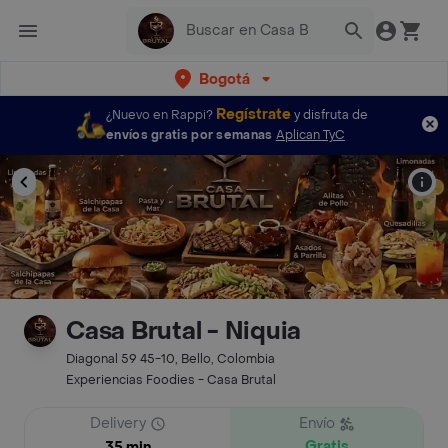
Bogotá
Regístrate
¿Nuevo en Rappi?
y disfruta de
envíos gratis por semanas
Aplican TyC
Casa Brutal - Niquia
Diagonal 59 45-10, Bello, Colombia
Experiencias Foodies - Casa Brutal
Delivery
Envío
Gratis
35 min