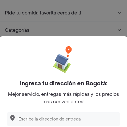
Pide tu comida favorita cerca de ti
Categorías
Únete a Rappi
Sobre Rappi
Facebook
Twitter
Instagram
Ingresa tu dirección en Bogotá:
Mejor servicio, entregas más rápidas y los precios
©
2026
Rappi Inc. All rights reserved.
más convenientes!
Rappi S.A.S. --- NIT 900.843.898-9 --- Calle 63 # 16A-02