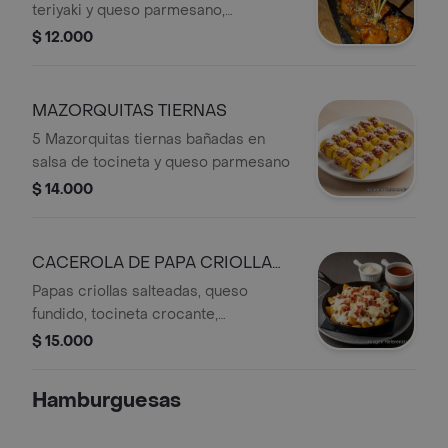
teriyaki y queso parmesano,
acompañadas de 10 arepitas
$ 12.000
MAZORQUITAS TIERNAS
5 Mazorquitas tiernas bañadas en
salsa de tocineta y queso parmesano
$ 14.000
CACEROLA DE PAPA CRIOLLA
GRATINADA
Papas criollas salteadas, queso
fundido, tocineta crocante,
acompañado con salsa de la casa y
$ 15.000
suero costeño
Hamburguesas