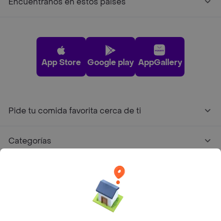
Encuéntranos en estos países
App Store
Google play
AppGallery
Pide tu comida favorita cerca de ti
Categorías
Únete a Rappi
Sobre Rappi