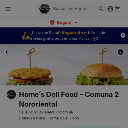
Bogotá
Regístrate
¿Nuevo en Rappi?
y disfruta de
envíos gratis por semanas
Aplican TyC
Home´s Deli Food - Comuna 2
Nororiental
Calle 50 21-42, Neiva, Colombia
Comida Rápida - Home´s Deli Food