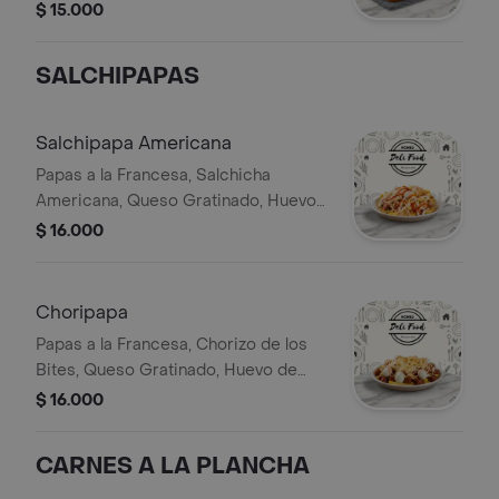
huevo de codorniz y salsas.
$ 15.000
SALCHIPAPAS
Salchipapa Americana
Papas a la Francesa, Salchicha
Americana, Queso Gratinado, Huevo
de Codorniz y Salsas
$ 16.000
Choripapa
Papas a la Francesa, Chorizo de los
Bites, Queso Gratinado, Huevo de
Codorniz y Salsas
$ 16.000
CARNES A LA PLANCHA