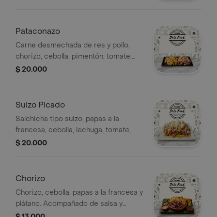
Salsas
Pataconazo
Carne desmechada de res y pollo,
chorizo, cebolla, pimentón, tomate,
huevo de codorniz, papas fritas y
$ 20.000
salsas.
Suizo Picado
Salchicha tipo suizo, papas a la
francesa, cebolla, lechuga, tomate,
queso, huevo de codorniz, huevo
$ 20.000
entero y salsas.
Chorizo
Chorizo, cebolla, papas a la francesa y
plátano. Acompañado de salsa y
limón.
$ 13.000