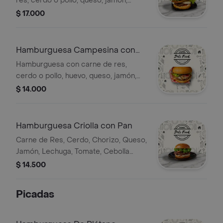
res, cerdo o pollo, queso, jamón,
lechuga, tomate, cebolla grille y
$ 17.000
salsas. Incluye pan.
Hamburguesa Campesina con
Pan
Hamburguesa con carne de res,
cerdo o pollo, huevo, queso, jamón,
lechuga, tomate, cebolla grille y
$ 14.000
salsas, servida en pan.
Hamburguesa Criolla con Pan
Carne de Res, Cerdo, Chorizo, Queso,
Jamón, Lechuga, Tomate, Cebolla
Grille y Salsas
$ 14.500
Picadas