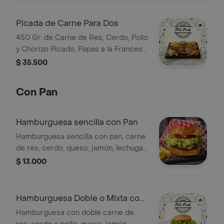
Picada de Carne Para Dos
450 Gr. de Carne de Res, Cerdo, Pollo
y Chorizo Picado, Papas a la Francesa,
Yuca, Papa Criolla y Plátano
$ 35.500
Con Pan
Hamburguesa sencilla con Pan
Hamburguesa sencilla con pan, carne
de res, cerdo, queso, jamón, lechuga,
tomate, cebolla grille y salsas.
$ 13.000
Hamburguesa Doble o Mixta con
Pan
Hamburguesa con doble carne de