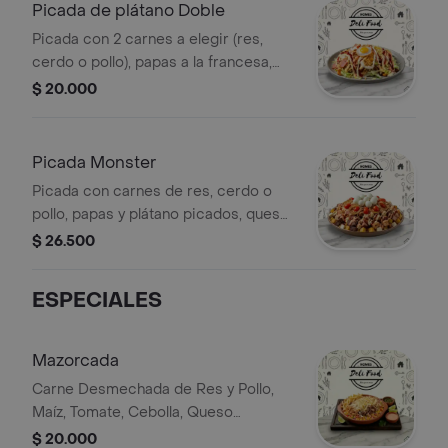
Picada de plátano Doble
Picada con 2 carnes a elegir (res,
cerdo o pollo), papas a la francesa,
plátano picado, queso, jamón,
$ 20.000
lechuga, tomate, cebolla grille, huevo
de codorniz y salsas.
Picada Monster
Picada con carnes de res, cerdo o
pollo, papas y plátano picados, queso,
jamón, lechuga, tomate, cebolla grille,
$ 26.500
huevo de codorniz y salsas.
ESPECIALES
Mazorcada
Carne Desmechada de Res y Pollo,
Maíz, Tomate, Cebolla, Queso
Gratinado, Papas a la Francesa y
$ 20.000