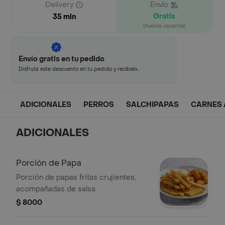
Delivery
Envío
Gratis
35 min
(nuevos usuarios)
Envío gratis en tu pedido
Disfruta este descuento en tu pedido y recíbelo
en minutos.
ADICIONALES
PERROS
SALCHIPAPAS
CARNES 
ADICIONALES
Porción de Papa
Porción de papas fritas crujientes,
acompañadas de salsa.
$ 8000