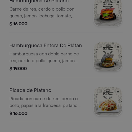
Hamburguesa De Plátano
Carne de res, cerdo o pollo con
queso, jamón, lechuga, tomate,
cebolla grille y salsas, servido entre
$ 16.000
plátanos fritos.
Hamburguesa Entera De Plátano
Doble
Hamburguesa con doble carne de
res, cerdo o pollo, queso, jamón,
lechuga, tomate, cebolla grille y
$ 19.000
salsas, servida entre plátanos fritos.
Picada de Platano
Picada con carne de res, cerdo o
pollo, papas a la francesa, plátano,
queso, jamón, lechuga, tomate,
$ 16.000
cebolla, huevo de codorniz y salsas.