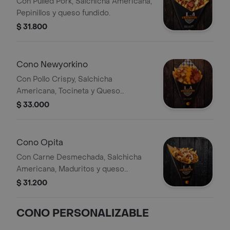
Con Pulled Pork, Salchicha Americana,
Pepinillos y queso fundido.
$ 31.800
Cono Newyorkino
Con Pollo Crispy, Salchicha
Americana, Tocineta y Queso
Cheddar.
$ 33.000
Cono Opita
Con Carne Desmechada, Salchicha
Americana, Maduritos y queso
Fundido.
$ 31.200
CONO PERSONALIZABLE