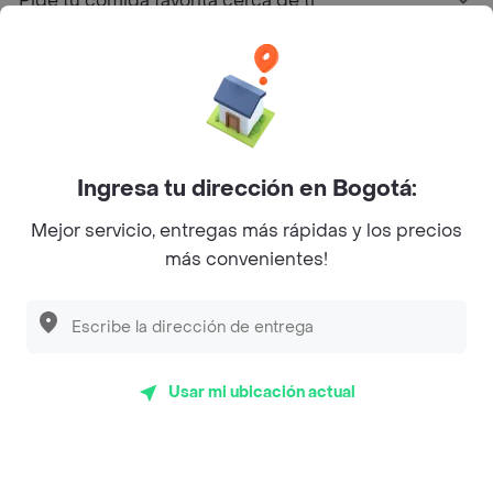
Pide tu comida favorita cerca de ti
Categorías
Únete a Rappi
Ingresa tu dirección en Bogotá:
Sobre Rappi
Mejor servicio, entregas más rápidas y los precios
más convenientes!
Facebook
Twitter
Instagram
©
2026
Rappi Inc. All rights reserved.
Usar mi ubicación actual
Rappi S.A.S. --- NIT 900.843.898-9 --- Calle 63 # 16A-02
Bogotá D.C. --- notificacionesrappi@rappi.com