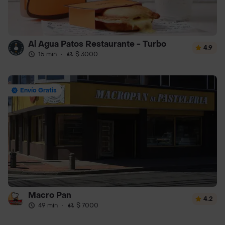
Al Agua Patos Restaurante - Turbo
4.9
15 min
·
$ 3000
Envío Gratis
Macro Pan
4.2
49 min
·
$ 7000