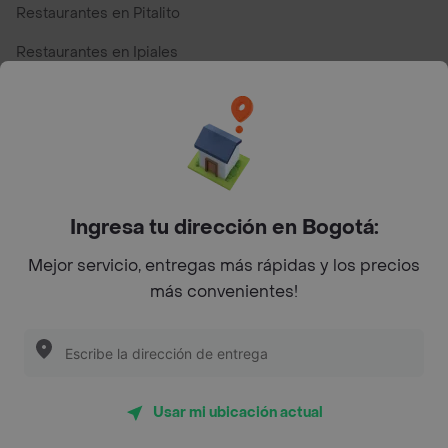
Restaurantes en Pitalito
Restaurantes en Ipiales
Restaurantes en San Andres
Restaurantes cerca de mi para pedir Comida a Domicilio -
Top Marcas y Cadenas de Restaurantes
Ingresa tu dirección en Bogotá:
Encuéntranos en estos países
Mejor servicio, entregas más rápidas y los precios
más convenientes!
App Store
Google play
AppGallery
Usar mi ubicación actual