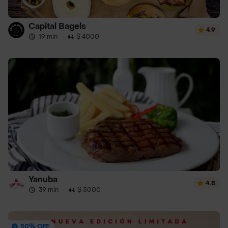
Capital Bagels
4.9
19 min
·
$ 4000
Yanuba
4.8
39 min
·
$ 5000
50% OFF