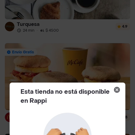
Turquesa
4.9
24 min
·
$ 4500
Envío Gratis
Esta tienda no está disponible
en Rappi
McDonald's
4.8
12 min
·
$ 3000