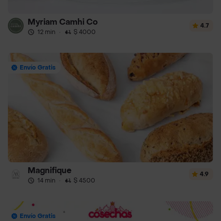
Myriam Camhi Co
4.7
12 min
·
$ 4000
Envío Gratis
Magnifique
4.9
14 min
·
$ 4500
Envío Gratis