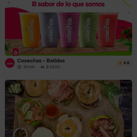
Cosechas - Batidos
4.8
24 min
·
$ 5500