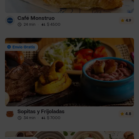
Café Monstruo
4.9
24 min
·
$ 4500
Envío Gratis
Sopitas y Frijoladas
4.8
34 min
·
$ 7000