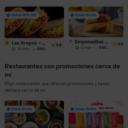
Hasta 18% Off
Envío Gratis
Empanaditas de Pipian - Empanadas
Las Arepas – Arepas Rellenas
4.8
4.8
12 min
·
ENVÍO GRATIS
30 min
·
ENVÍO GRATIS
Restaurantes con promociones cerca de
mí
Elige restaurantes que ofrecen promociones y hacen
delivery cerca de mí
Envío Gratis
Envío Gratis