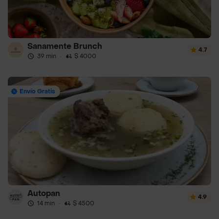
Sanamente Brunch
4.7
39 min
·
$ 4000
Envío Gratis
Autopan
4.9
14 min
·
$ 4500