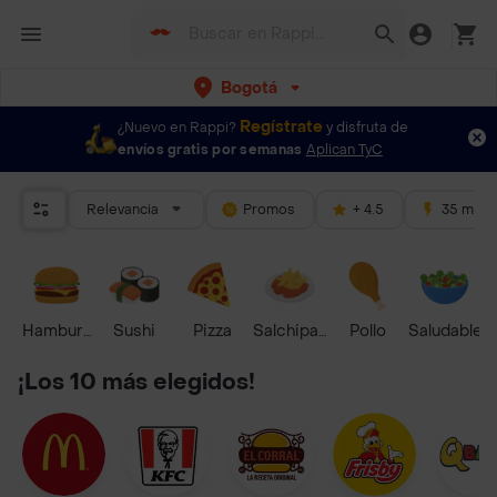
Bogotá
Regístrate
¿Nuevo en Rappi?
y disfruta de
envíos gratis por semanas
Aplican TyC
Relevancia
Promos
+ 4.5
35 mins
Hamburguesa
Sushi
Pizza
Salchipapas
Pollo
Saludable
¡Los 10 más elegidos!