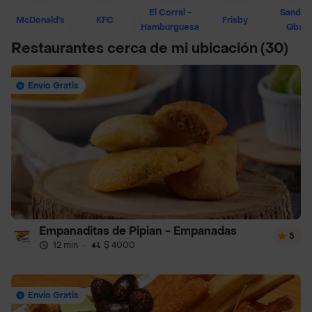
El Corral -
Sandwi
McDonald's
KFC
Frisby
Hamburguesa
Qban
Restaurantes cerca de mi ubicación
(30)
Envío Gratis
Empanaditas de Pipian - Empanadas
5
12 min
·
$ 4000
Envío Gratis