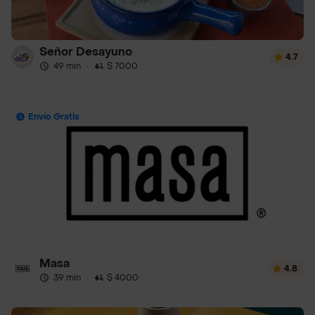
Señor Desayuno
4.7
49 min
·
$ 7000
Envío Gratis
Masa
4.8
39 min
·
$ 4000