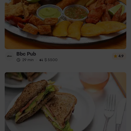
Bbc Pub
4.9
29 min
·
$ 5500