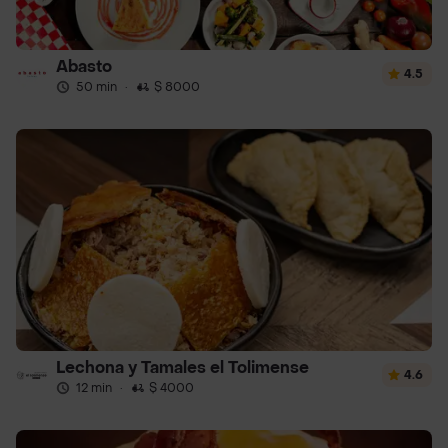
Abasto
4.5
50 min
·
$ 8000
Lechona y Tamales el Tolimense
4.6
12 min
·
$ 4000