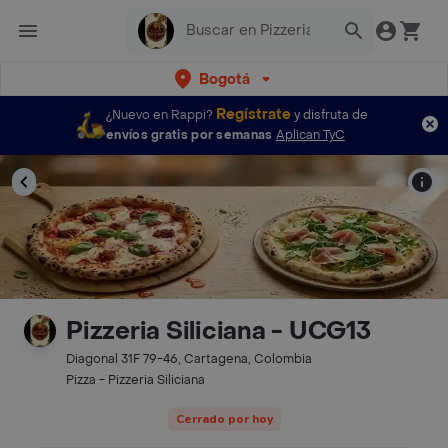
Bogotá
Regístrate
¿Nuevo en Rappi?
y disfruta de
envíos gratis por semanas
Aplican TyC
Pizzeria Siliciana - UCG13
Diagonal 31F 79-46, Cartagena, Colombia
Pizza - Pizzeria Siliciana
Cerrado por hoy