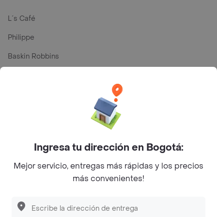
L´s Café
Philippe
Baskin Robbins
La Cesta
Mercari - Postres
Myriam Camhi Co
Magnifique
Ingresa tu dirección en Bogotá:
Empanaditas de Pipian - Empanadas
Mejor servicio, entregas más rápidas y los precios
Desayunadero de la 42
más convenientes!
Luisa Postres
Sopitas y Frijoladas