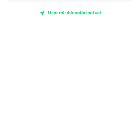
Subway
Usar mi ubicación actual
Top Marcas y Cadenas de Restaurantes
Encuéntranos en estos países
App Store
Google play
AppGallery
Pide tu comida favorita cerca de ti
Categorías