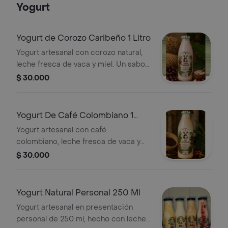
Yogurt
Yogurt de Corozo Caribeño 1 Litro
Yogurt artesanal con corozo natural,
leche fresca de vaca y miel. Un sabor
tropical, suave y refrescante
$ 30.000
inspirado en los sabores del Caribe
colombiano.
Yogurt De Café Colombiano 1
Litro
Yogurt artesanal con café
colombiano, leche fresca de vaca y
miel natural. Cremoso, aromático y
$ 30.000
con el sabor auténtico del café de
nuestra tierra.
Yogurt Natural Personal 250 Ml
Yogurt artesanal en presentación
personal de 250 ml, hecho con leche