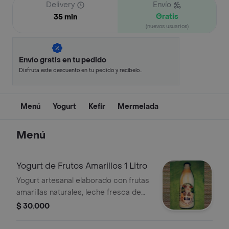
Delivery
Envío
Gratis
35 min
(nuevos usuarios)
Envío gratis en tu pedido
Disfruta este descuento en tu pedido y recíbelo
en minutos.
Menú
Yogurt
Kefir
Mermelada
Menú
Yogurt de Frutos Amarillos 1 Litro
Yogurt artesanal elaborado con frutas
amarillas naturales, leche fresca de
vaca y miel. Dulce, cremoso y lleno de
$ 30.000
sabor tropical colombiano.