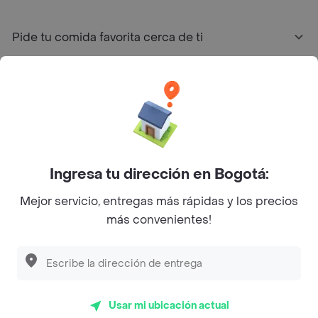
Pide tu comida favorita cerca de ti
Categorías
Únete a Rappi
Sobre Rappi
Ingresa tu dirección en Bogotá:
Mejor servicio, entregas más rápidas y los precios
Facebook
Twitter
Instagram
más convenientes!
©
2026
Rappi Inc. All rights reserved.
Usar mi ubicación actual
Rappi S.A.S. --- NIT 900.843.898-9 --- Calle 63 # 16A-02