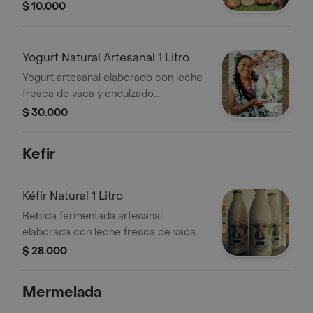
fresca de vaca y endulzado con miel
$ 10.000
natural. Perfecto para disfrutar en el
desayuno o como merienda.
Yogurt Natural Artesanal 1 Litro
Yogurt artesanal elaborado con leche
fresca de vaca y endulzado
naturalmente con miel. Cremoso,
$ 30.000
suave y lleno de cultivos vivos.
Kefir
Kéfir Natural 1 Litro
Bebida fermentada artesanal
elaborada con leche fresca de vaca y
cultivos vivos de kéfir. Sin
$ 28.000
endulzantes, naturalmente probiótica.
Mermelada