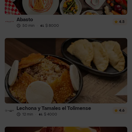
Abasto
4.5
50 min
·
$ 8000
Lechona y Tamales el Tolimense
4.6
12 min
·
$ 4000