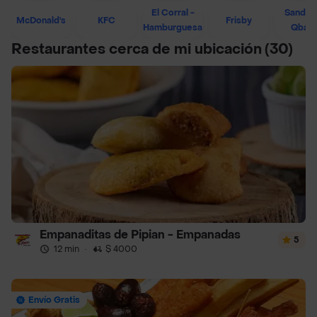
El Corral -
Sandwi
McDonald's
KFC
Frisby
Hamburguesa
Qban
Restaurantes cerca de mi ubicación
(30)
Empanaditas de Pipian - Empanadas
5
12 min
·
$ 4000
Envío Gratis