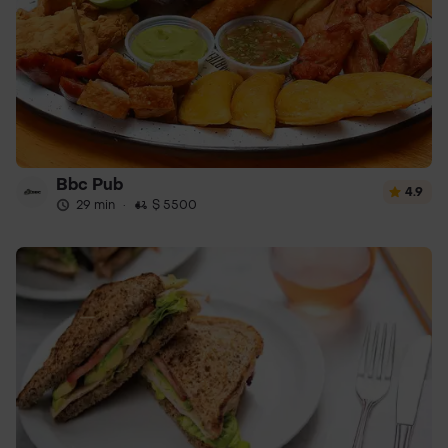
Bbc Pub
4.9
29 min
·
$ 5500