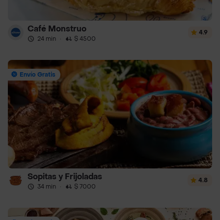
Café Monstruo
4.9
24 min
·
$ 4500
Envío Gratis
Sopitas y Frijoladas
4.8
34 min
·
$ 7000