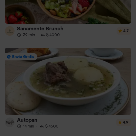
Sanamente Brunch
4.7
39 min
·
$ 4000
Envío Gratis
Autopan
4.9
14 min
·
$ 4500