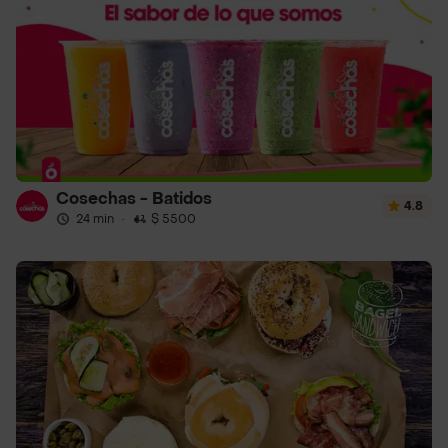
Cosechas - Batidos
4.8
24 min
·
$ 5500