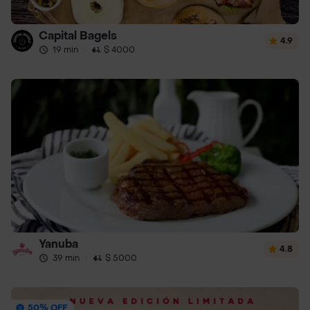
Capital Bagels
4.9
19 min
·
$ 4000
Yanuba
4.8
39 min
·
$ 5000
50% OFF