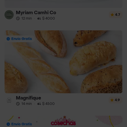
Myriam Camhi Co
4.7
12 min
·
$ 4000
Envío Gratis
Magnifique
4.9
14 min
·
$ 4500
Envío Gratis