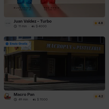
Juan Valdez - Turbo
4.8
11 min
·
$ 4000
Envío Gratis
Macro Pan
4.2
49 min
·
$ 7000