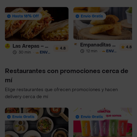
Hasta 18% Off
Envío Gratis
Empanaditas de Pipian - Empanadas
Las Arepas – Arepas Rellenas
4.8
4.8
12 min
·
ENVÍO GRATIS
30 min
·
ENVÍO GRATIS
Restaurantes con promociones cerca de
mí
Elige restaurantes que ofrecen promociones y hacen
delivery cerca de mí
Envío Gratis
Envío Gratis