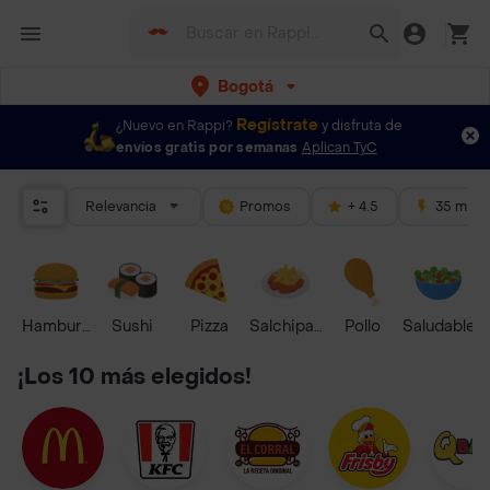
Bogotá
Regístrate
¿Nuevo en Rappi?
y disfruta de
envíos gratis por semanas
Aplican TyC
Relevancia
Promos
+ 4.5
35 mins
Hamburguesa
Sushi
Pizza
Salchipapas
Pollo
Saludable
¡Los 10 más elegidos!