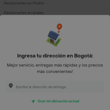
Restaurantes en Pitalito
Restaurantes en Ipiales
Restaurantes en San Andres
Restaurantes cerca de mi para pedir Comida a Domicilio -
Top Marcas y Cadenas de Restaurantes
Ingresa tu dirección en Bogotá:
Encuéntranos en estos países
Mejor servicio, entregas más rápidas y los precios
más convenientes!
App Store
Google play
AppGallery
Usar mi ubicación actual