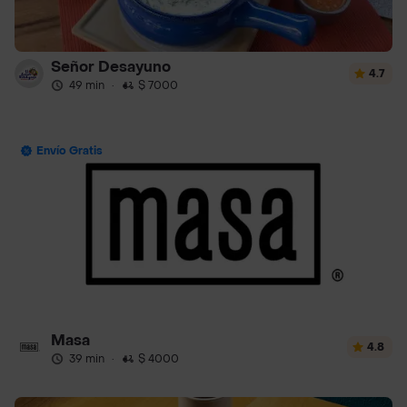
Señor Desayuno
4.7
49 min
·
$ 7000
Envío Gratis
Masa
4.8
39 min
·
$ 4000