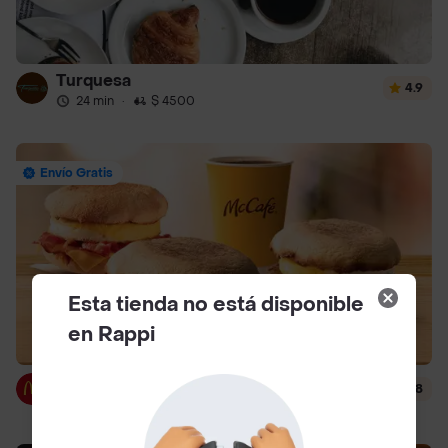
Turquesa
4.9
24 min
·
$ 4500
Envío Gratis
Esta tienda no está disponible
en Rappi
McDonald's
4.8
12 min
·
$ 3000