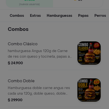
(nuevos usuarios)
Combos
Extras
Hamburguesas
Papas
Perros
Combos
Combo Clásico
hamburguesa Angus 120g de Carne
de res con queso y tocineta, papas a
la francesa y bebida de 250 ml. Coca-
$ 24.900
Cola
Combo Doble
Hamburguesa doble carne angus res
cada una 120g, doble queso, doble
tocineta + papas a la francesa 200g+
$ 29.900
bebida cocacola 250 ml.