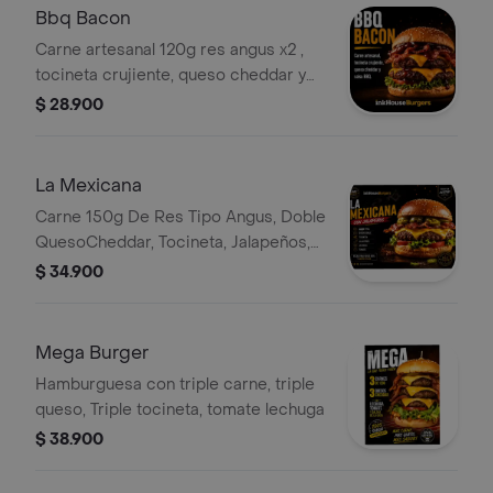
Bbq Bacon
Carne artesanal 120g res angus x2 ,
tocineta crujiente, queso cheddar y
salsa BBQ en pan con ajonjolí.
$ 28.900
La Mexicana
Carne 150g De Res Tipo Angus, Doble
QuesoCheddar, Tocineta, Jalapeños,
Lechuga y Tomate. Salsa de la casa
$ 34.900
rosada, Ajo , MielMoztaza
Mega Burger
Hamburguesa con triple carne, triple
queso, Triple tocineta, tomate lechuga
$ 38.900