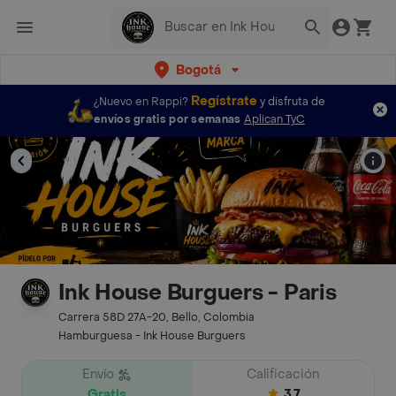
Bogotá
Regístrate
¿Nuevo en Rappi?
y disfruta de
envíos gratis por semanas
Aplican TyC
Ink House Burguers - Paris
Carrera 58D 27A-20, Bello, Colombia
Hamburguesa - Ink House Burguers
Envío
Calificación
Gratis
3.7