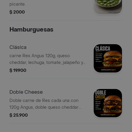
picante.
$ 2000
Hamburguesas
Clásica
carne Res Angus 120g, queso
cheddar, lechuga, tomate, jalapeño y
salsa especial.
$ 19.900
Doble Cheese
Doble carne de Res cada una con
120g Angus, doble queso cheddar
cebolla caramelizada lechuga y
$ 25.900
tomate. salsas de la casa.