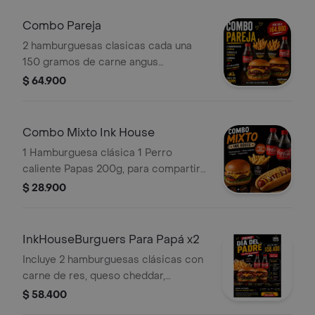
Combo Pareja
2 hamburguesas clasicas cada una
150 gramos de carne angus
Tocineta,queso,lechuga,tomate+ 2
$ 64.900
papas + 2 Coca-cola 250ml
Combo Mixto Ink House
1 Hamburguesa clásica 1 Perro
caliente Papas 200g, para compartir
2 gaseosas 250ml Coca-Cola.
$ 28.900
InkHouseBurguers Para Papá x2
Incluye 2 hamburguesas clásicas con
carne de res, queso cheddar,
tocineta, lechuga, tomate, salsas de la
$ 58.400
casa y ripio de papa, acompañadas