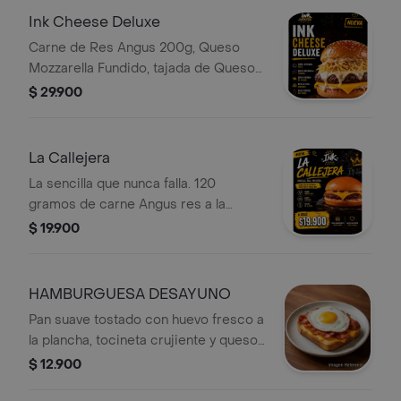
Ink Cheese Deluxe
Carne de Res Angus 200g, Queso
Mozzarella Fundido, tajada de Queso
Cheddar, Ripio de Papas Crocante y
$ 29.900
nuestra esclusiva salsa especial
InkHouseBurguers Todo dentro de
nuestro Pan Brioche.
La Callejera
La sencilla que nunca falla. 120
gramos de carne Angus res a la
parrilla, queso cheddar derretido,
$ 19.900
salsas de la casa y pan brioche
grande tostado. Pocos ingredientes,
mucho sabor.
HAMBURGUESA DESAYUNO
Pan suave tostado con huevo fresco a
la plancha, tocineta crujiente y queso
cheddar derretido. Una combinación
$ 12.900
deliciosa para comenzar el día con