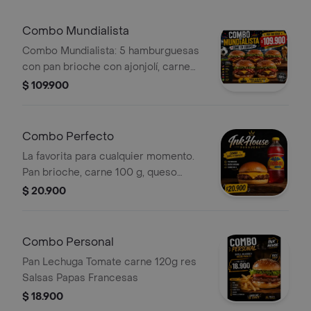
de papas a la francesa y 2 Coca-Cola
de 400 ml.
Combo Mundialista
Combo Mundialista: 5 hamburguesas
con pan brioche con ajonjolí, carne
Angus de 120 g, tocineta, queso
$ 109.900
cheddar, ripio, salsas, tomate y
lechuga crespa.
Combo Perfecto
La favorita para cualquier momento.
Pan brioche, carne 100 g, queso
cheddar y gaseosa Colombiana por
$ 20.900
solo 20.900.
Combo Personal
Pan Lechuga Tomate carne 120g res
Salsas Papas Francesas
$ 18.900