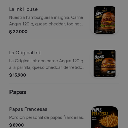
mucho sabor.
La Ink House
Nuestra hamburguesa insignia. Carne
Angus 120 g, queso cheddar, tocineta
crocante, lechuga fresca, tomate,
$ 22.000
ripio crujiente y salsa secreta de la
casa. Una combinación irresistible de
sabor y actitud. Hecha al momento.
La Original Ink
22.000
La Original Ink con carne Angus 120 g
a la parrilla, queso cheddar derretido,
salsa roja, salsa blanca y mostaza en
$ 13.900
pan artesanal Ink House.
Papas
Papas Francesas
Porción personal de papas francesas.
$ 8900