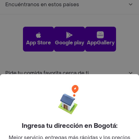
Encuéntranos en estos países
App Store
Google play
AppGallery
Pide tu comida favorita cerca de ti
Categorías
Únete a Rappi
Ingresa tu dirección en Bogotá:
Sobre Rappi
Mejor servicio, entregas más rápidas y los precios