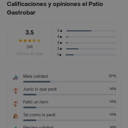
Calificaciones y opiniones el Patio
Gastrobar
5
3.5
4
3
(24)
2
Últimos 90 días
1
Mala calidad
29%
Justo lo que pedí
14%
Faltó un item
14%
Tal como lo pedí
14%
Pésima calidad
14%