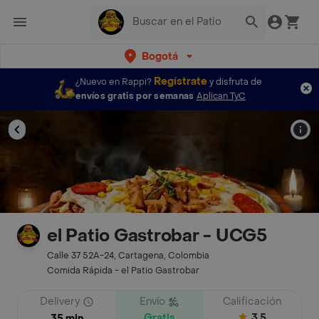
Bogotá
Regístrate
¿Nuevo en Rappi?
y disfruta de
envíos gratis por semanas
Aplican TyC
el Patio Gastrobar - UCG5
Calle 37 52A-24, Cartagena, Colombia
Comida Rápida - el Patio Gastrobar
Delivery
Envío
Calificación
Gratis
3.5
35 min