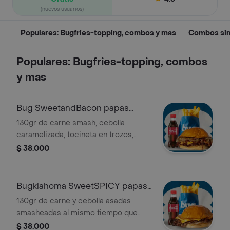
(nuevos usuarios)
Populares: Bugfries-topping, combos y mas
Combos sin
Populares: Bugfries-topping, combos
y mas
Bug SweetandBacon papas
mediana y bebida
130gr de carne smash, cebolla
caramelizada, tocineta en trozos,
queso cheddar y salsa de la casa.
$ 38.000
Incluye papas medianas y bebida
Bugklahoma SweetSPICY papas
md y bebida
130gr de carne y cebolla asadas
smasheadas al mismo tiempo que
dan un toque unico al estilo Oklahoma,
$ 38.000