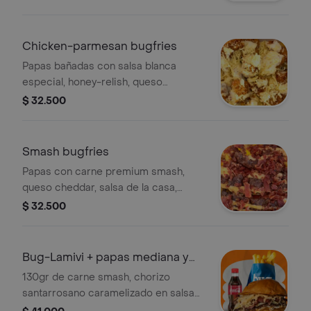
tocineta, cebolla caramelizada, salsa
bugger, salsa picante y queso
cheddar. Incluye papas medianas y
Chicken-parmesan bugfries
bebida
Papas bañadas con salsa blanca
especial, honey-relish, queso
parmesano y pollo apanado.
$ 32.500
Smash bugfries
Papas con carne premium smash,
queso cheddar, salsa de la casa,
cebolla caramelizada y tocineta en
$ 32.500
trocitos.
Bug-Lamivi + papas mediana y
bebida
130gr de carne smash, chorizo
santarrosano caramelizado en salsa
de coca-cola, queso crema, queso