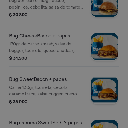
bug con carne 130gr, queso,
pepinillos, cebollita, salsa de tomate y
mostaza. Con papas de medianas.
$ 30.800
Bug CheeseBacon + papas
medianas
130gr de carne smash, salsa de
bugger, tocineta, queso cheddar,
tomate, cebolla. Con papas medianas.
$ 34.500
Bug SweetBacon + papas
medianas
Carne 130gr, tocineta, cebolla
caramelizada, salsa bugger, queso
cheddar. Con papas medianas
$ 35.000
Bugklahoma SweetSPICY papas