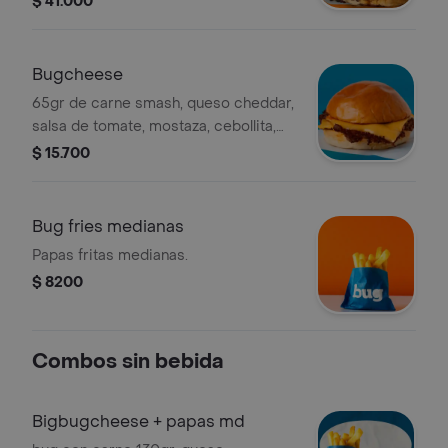
$ 41.000
mozzarella, ripio de papa (opcional).
Incluye papas medianas y bebida
250ml.
Bugcheese
65gr de carne smash, queso cheddar,
salsa de tomate, mostaza, cebollita,
pepinillo.
$ 15.700
Bug fries medianas
Papas fritas medianas.
$ 8200
Combos sin bebida
Bigbugcheese + papas md