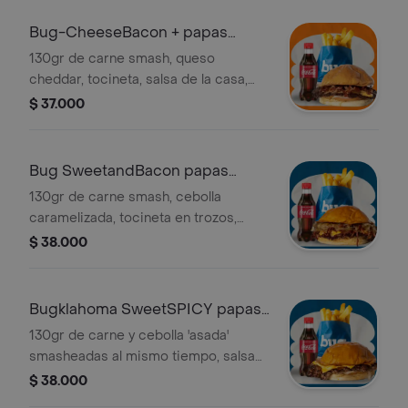
Bug-CheeseBacon + papas
mediana y bebida
130gr de carne smash, queso
cheddar, tocineta, salsa de la casa,
tomate, cebolla. Incluye papas
$ 37.000
medianas y coca cola 250 ml
Bug SweetandBacon papas
mediana y bebida
130gr de carne smash, cebolla
caramelizada, tocineta en trozos,
queso cheddar y salsa de la casa.
$ 38.000
Incluye papas medianas y bebida
Bugklahoma SweetSPICY papas
md y bebida
130gr de carne y cebolla 'asada'
smasheadas al mismo tiempo, salsa
chipotle dulce, salsa picante y queso
$ 38.000
cheddar. Incluye papas medianas y