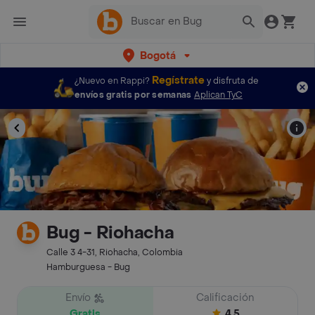
Bogotá
Regístrate
¿Nuevo en Rappi?
y disfruta de
envíos gratis por semanas
Aplican TyC
Bug - Riohacha
Calle 3 4-31, Riohacha, Colombia
Hamburguesa - Bug
Envío
Calificación
Gratis
4.5