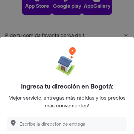
App Store
Google play
AppGallery
Pide tu comida favorita cerca de ti
Categorías
Únete a Rappi
Ingresa tu dirección en Bogotá:
Sobre Rappi
Mejor servicio, entregas más rápidas y los precios
más convenientes!
Facebook
Twitter
Instagram
©
2026
Rappi Inc. All rights reserved.