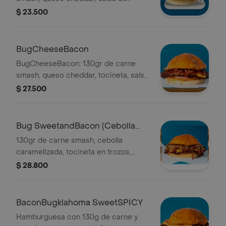
tomate, mostaza, cebolla y pepinillo.
$ 23.500
BugCheeseBacon
BugCheeseBacon: 130gr de carne
smash, queso cheddar, tocineta, salsa
de la casa, tomate, cebolla y lechuga.
$ 27.500
Bug SweetandBacon (Cebolla
caramelizada)
130gr de carne smash, cebolla
caramelizada, tocineta en trozos,
queso cheddar, pepinillos y salsa de la
$ 28.800
casa.
BaconBugklahoma SweetSPICY
Hamburguesa con 130g de carne y