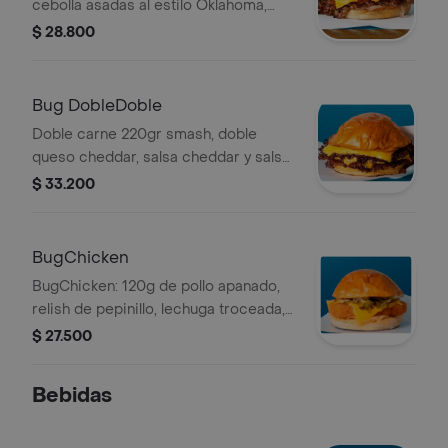
cebolla asadas al estilo Oklahoma,
tocineta, cebolla caramelizada, queso
$ 28.800
cheddar, salsa bugger y salsa picante.
Bug DobleDoble
Doble carne 220gr smash, doble
queso cheddar, salsa cheddar y salsa
de la casa en pan brioche.
$ 33.200
BugChicken
BugChicken: 120g de pollo apanado,
relish de pepinillo, lechuga troceada,
queso cheddar y salsa de la casa.
$ 27.500
Bebidas