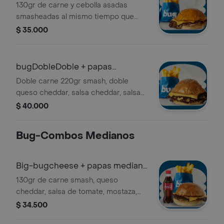
medianas
130gr de carne y cebolla asadas
smasheadas al mismo tiempo que
dan un toque unico al estilo Oklahoma,
$ 35.000
tocineta, cebolla caramelizada, salsa
bugger, salsa picante y queso
cheddar.
bugDobleDoble + papas
medianas
Doble carne 220gr smash, doble
queso cheddar, salsa cheddar, salsa
de la casa. Con papas mediana.
$ 40.000
Bug-Combos Medianos
Big-bugcheese + papas mediana
y bebida
130gr de carne smash, queso
cheddar, salsa de tomate, mostaza,
cebollita, pepinillo. Incluye papas
$ 34.500
medianas y bebida