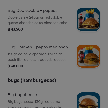
coca cola de 250 ml
Bug DobleDoble + papas
mediana y bebida
Doble carne 240gr smash, doble
queso cheddar, salsa cheddar, salsa
de la casa. Incluye papas medianas y
$ 43.500
bebida
Bug Chicken + papas mediana y
bebida
120gr de pollo apanado, relish de
pepinillo, lechuga troceada, queso
cheddar y salsa de la casa. Incluye
$ 38.000
papas medianas y bebida 250 ml
bugs (hamburgesas)
Big bugcheese
Big bugcheese: 130gr de carne
smash, queso cheddar, salsa de