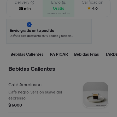
Delivery
Envío
Calificación
Gratis
4.6
35 min
(nuevos usuarios)
Envío gratis en tu pedido
Disfruta este descuento en tu pedido y recíbelo
en minutos.
Bebidas Calientes
PA PICAR
Bebidas Frías
TARDE
Bebidas Calientes
Café Americano
Café negro, versión suave del
espresso.
$ 6000