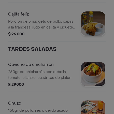
Cajita felíz
Porción de 5 nuggets de pollo, papas
a la francesa, jugo en cajita y juguete
sorpresa.
$ 26.000
TARDES SALADAS
Ceviche de chicharrón
250gr de chicharrón con cebolla,
tomate, cilantro, cuadritos de plátano
maduro y aguacate, bañado de zumo
$ 29.000
de limón
Chuzo
150gr de pollo, res o cerdo asado,