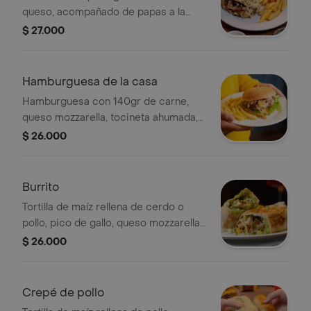
queso, acompañado de papas a la
francesa.
$ 27.000
Hamburguesa de la casa
Hamburguesa con 140gr de carne,
queso mozzarella, tocineta ahumada,
tomate, lechuga y salsas de la casa.
$ 26.000
Burrito
Tortilla de maíz rellena de cerdo o
pollo, pico de gallo, queso mozzarella,
batavia, maicitos, crema agria y salsa
$ 26.000
verde, acompañados de papa a la
francesa
Crepé de pollo