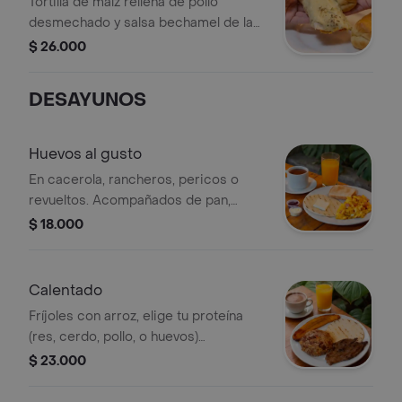
Tortilla de maíz rellena de pollo
desmechado y salsa bechamel de la
casa, acompañado de pan buffet
$ 26.000
DESAYUNOS
Huevos al gusto
En cacerola, rancheros, pericos o
revueltos. Acompañados de pan,
arepa, mantequilla, mermelada y
$ 18.000
queso, jugo y bebida caliente a
elección.
Calentado
Fríjoles con arroz, elige tu proteína
(res, cerdo, pollo, o huevos)
acompañado con arepa y tajada
$ 23.000
madura.