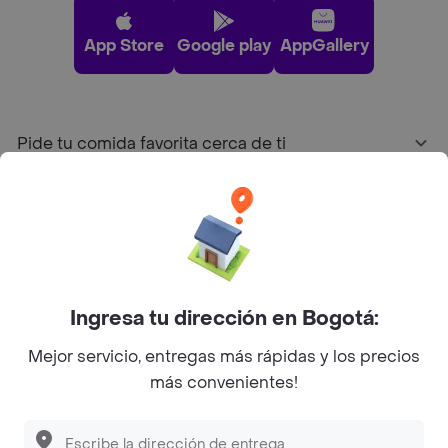
App Store
Google play
AppGallery
Pide tu comida favorita cerca de ti
Categorías
Únete a Rappi
Ingresa tu dirección en Bogotá:
Sobre Rappi
Mejor servicio, entregas más rápidas y los precios
más convenientes!
Facebook
Twitter
Instagram
©
2026
Rappi Inc. All rights reserved.