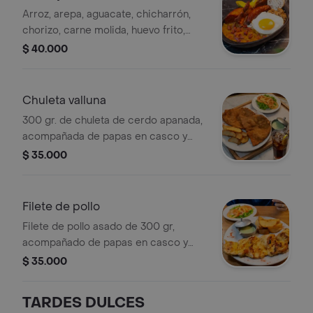
Arroz, arepa, aguacate, chicharrón,
chorizo, carne molida, huevo frito,
fríjoles y tajada madura.
$ 40.000
Chuleta valluna
300 gr. de chuleta de cerdo apanada,
acompañada de papas en casco y
ensalada
$ 35.000
Filete de pollo
Filete de pollo asado de 300 gr,
acompañado de papas en casco y
ensalada con lechuga, pepino y
$ 35.000
tomate.
TARDES DULCES