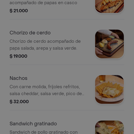
acompañado de papas en casco
$ 21.000
Chorizo de cerdo
Chorizo de cerdo acompañado de
papa salada, arepa y salsa verde.
$ 19.000
Nachos
Con carne molida, fríjoles refritos,
salsa cheddar, salsa verde, pico de
gallo, crema ágria y queso mozzarella
$ 32.000
Sandwich gratinado
Sandwich de pollo gratinado con