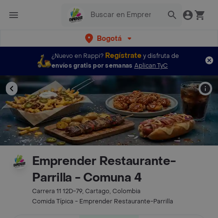
Bogotá
Regístrate
¿Nuevo en Rappi?
y disfruta de
envíos gratis por semanas
Aplican TyC
Emprender Restaurante-
Parrilla - Comuna 4
Carrera 11 12D-79, Cartago, Colombia
Comida Típica - Emprender Restaurante-Parrilla