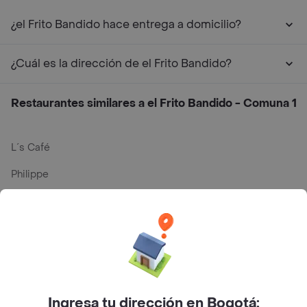
¿el Frito Bandido hace entrega a domicilio?
¿Cuál es la dirección de el Frito Bandido?
Restaurantes similares a el Frito Bandido - Comuna 1
L´s Café
Philippe
Baskin Robbins
La Cesta
Mercari - Postres
Myriam Camhi Co
Ingresa tu dirección en Bogotá: