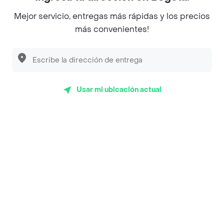
Magnifique
Mejor servicio, entregas más rápidas y los precios
Empanaditas de Pipian - Empanadas
más convenientes!
Desayunadero de la 42
Luisa Postres
Sopitas y Frijoladas
Usar mi ubicación actual
Subway
Top Marcas y Cadenas de Restaurantes
Encuéntranos en estos países