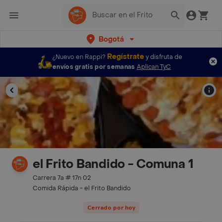
Bogotá
Regístrate
¿Nuevo en Rappi?
y disfruta de
envíos gratis por semanas
Aplican TyC
el Frito Bandido - Comuna 1
Carrera 7a # 17n 02
Comida Rápida - el Frito Bandido
Cerrado por hoy