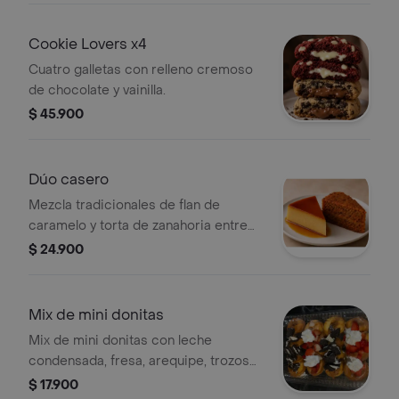
Cookie Lovers x4
Cuatro galletas con relleno cremoso
de chocolate y vainilla.
$ 45.900
Dúo casero
Mezcla tradicionales de flan de
caramelo y torta de zanahoria entre
cremosidad del flan y un toque de
$ 24.900
especias en la torta de zanahoria
Mix de mini donitas
Mix de mini donitas con leche
condensada, fresa, arequipe, trozos
de galleta Oreo y crema batida.
$ 17.900