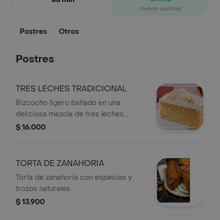
(nuevos usuarios)
Postres
Otros
Postres
TRES LECHES TRADICIONAL
Bizcocho ligero bañado en una
deliciosa mezcla de tres leches,
cubierto con suave crema y un toque
$ 16.000
de canela. Fresca, húmeda y clásica.
TORTA DE ZANAHORIA
Torta de zanahoria con especias y
trozos naturales.
$ 13.900