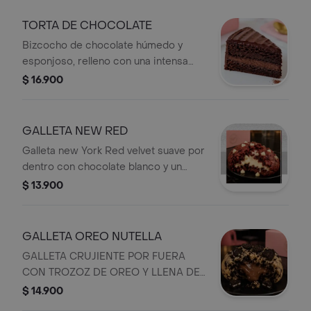
TORTA DE CHOCOLATE
Bizcocho de chocolate húmedo y
esponjoso, relleno con una intensa
crema de chocolate y cubierto con
$ 16.900
ganache brillante. Una porción
personal irresistible para los amantes
del chocolate.
GALLETA NEW RED
Galleta new York Red velvet suave por
dentro con chocolate blanco y un
cremoso FROSTIN de queso por
$ 13.900
dentro
GALLETA OREO NUTELLA
GALLETA CRUJIENTE POR FUERA
CON TROZOZ DE OREO Y LLENA DE
UN DELICIOSO SABOR A NUTELLA
$ 14.900
EN EL CENTRO