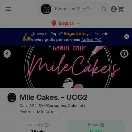
Bogotá
Regístrate
¿Nuevo en Rappi?
y disfruta de
envíos gratis por semanas
Aplican TyC
Mile Cakes. - UCG2
Calle 52#13A-2Cartagena, Colombia
Postres - Mile Cakes.
Delivery
Envío
Gratis
35 min