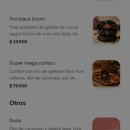
horneado al punto perfecto.
Trio black boom
Tres unidades de galleta de cocoa
negra trozos de oreo mis fanty de
maíz salado maní chía y almendra
$ 34.900
calabaza con un relleno de bombón
de burbuja de chocolate
Super mega combo
Combo con trio de galletas New York
rellenas, flan de caramelo, pie de
coco costeño y torta de chocolate.
$ 75.900
Otros
Duos
Flan de caramelo y galleta New York