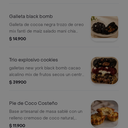
Galleta black bomb
Galleta de cocoa negra trozo de oreo
mix fanti de maíz salado mani chía
almendra calabaza con un relleno de
$ 14.900
bombón burbuja de chocolate
Trio explosivo cookies
galletas new york black bomb cacao
alcalino mix de frutos secos un centro
de bombo burbuja de chocolate y
$ 39.900
arroz soplado trozos de oreo red
velvet con chip de chocolate rellena
de frostin de queso crema galleta con
Pie de Coco Costeño
trozos de oreo rellena de la deliciosa
Base artesanal de masa sablé con un
nutella
relleno cremoso de coco natural,
leche de coco y coco rallado,
$ 11.900