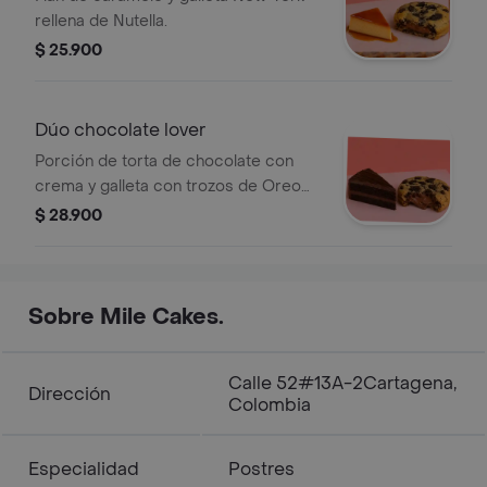
rellena de Nutella.
$ 25.900
Dúo chocolate lover
Porción de torta de chocolate con
crema y galleta con trozos de Oreo
rellena de Nutella.
$ 28.900
Sobre Mile Cakes.
Calle 52#13A-2Cartagena,
Dirección
Colombia
Especialidad
Postres