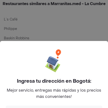
Restaurantes similares a Marranitas.med - La Cumbre
L´s Café
Philippe
Baskin Robbins
La Cesta
Mercari - Postres
Myriam Camhi Co
Magnifique
Ingresa tu dirección en Bogotá:
Empanaditas de Pipian - Empanadas
Mejor servicio, entregas más rápidas y los precios
Desayunadero de la 42
más convenientes!
Luisa Postres