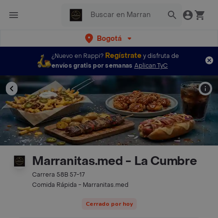
Bogotá
Regístrate
¿Nuevo en Rappi?
y disfruta de
envíos gratis por semanas
Aplican TyC
Marranitas.med - La Cumbre
Carrera 58B 57-17
Comida Rápida - Marranitas.med
Cerrado por hoy