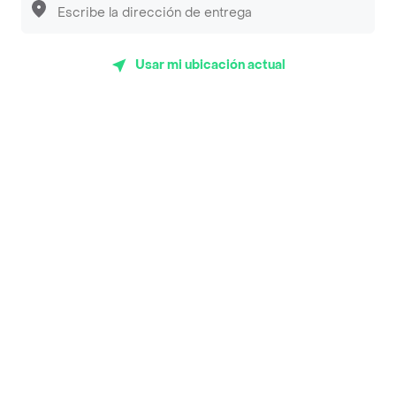
Sopitas y Frijoladas
Subway
Usar mi ubicación actual
Top Marcas y Cadenas de Restaurantes
Encuéntranos en estos países
App Store
Google play
AppGallery
Pide tu comida favorita cerca de ti