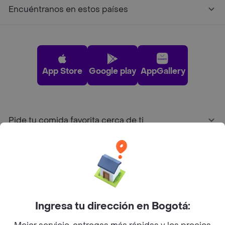
Encuéntranos en estos países
App Store
Google play
AppGallery
Pide tu comida favorita cerca de ti
Categorías
Únete a Rappi
Ingresa tu dirección en Bogotá:
Sobre Rappi