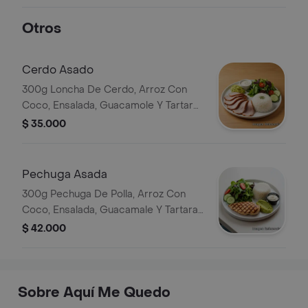
Otros
Cerdo Asado
300g Loncha De Cerdo, Arroz Con
Coco, Ensalada, Guacamole Y Tartaro
De La Cosa
$ 35.000
Pechuga Asada
300g Pechuga De Polla, Arroz Con
Coco, Ensalada, Guacamale Y Tartara
De In Casa
$ 42.000
Sobre Aquí Me Quedo