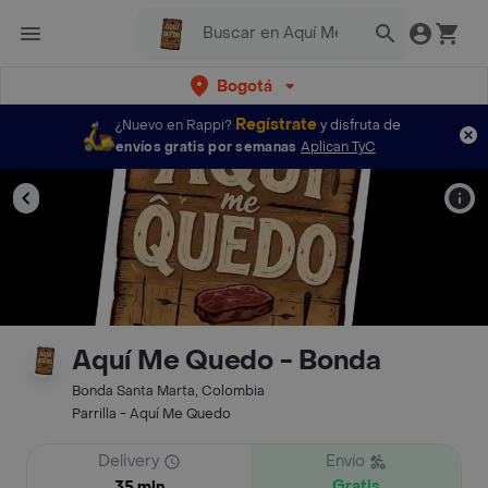
Bogotá
Regístrate
¿Nuevo en Rappi?
y disfruta de
envíos gratis por semanas
Aplican TyC
Aquí Me Quedo - Bonda
Bonda Santa Marta, Colombia
Parrilla - Aquí Me Quedo
Delivery
Envío
Gratis
35 min