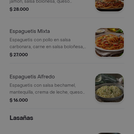
jamón, salsa boloñesa, queso
mozzarella y pan.
$ 28.000
Espaguetis Mixta
Espaguetis con pollo en salsa
carbonara, carne en salsa boloñesa,
queso mozzarella y pan de ajo.
$ 27.000
Espaguetis Alfredo
Espaguetis con salsa bechamel,
mantequilla, crema de leche, queso
parmesano y pan.
$ 16.000
Lasañas