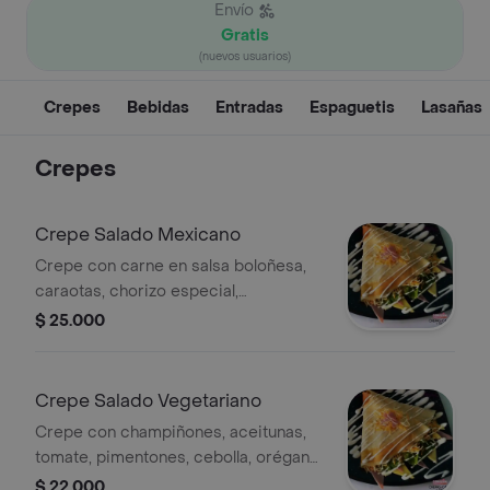
Envío
Gratis
(nuevos usuarios)
Crepes
Bebidas
Entradas
Espaguetis
Lasañas
Crepes
Crepe Salado Mexicano
Crepe con carne en salsa boloñesa,
caraotas, chorizo especial,
guacamole y doritos.
$ 25.000
Crepe Salado Vegetariano
Crepe con champiñones, aceitunas,
tomate, pimentones, cebolla, orégano
y mozzarella.
$ 22.000