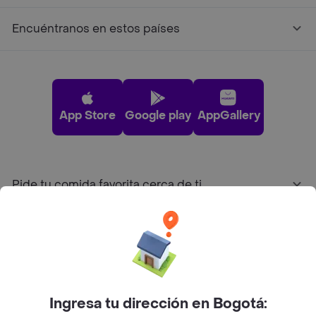
Encuéntranos en estos países
App Store
Google play
AppGallery
Pide tu comida favorita cerca de ti
Categorías
Únete a Rappi
Ingresa tu dirección en Bogotá:
Sobre Rappi