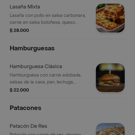
Lasaña Mixta
Lasaña con pollo en salsa carbonara,
carne en salsa boloñesa, queso
mozzarella y pan de ajo.
$ 28.000
Hamburguesas
Hamburguesa Clásica
Hamburguesa con carne adobada,
salsas de la casa, pan, lechuga,
tomate y papas francesas.
$ 22.000
Patacones
Patacón De Res
Patacón con carne de res, ahogao,