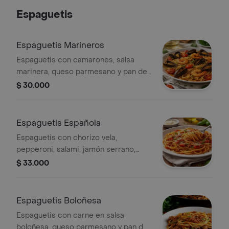
Espaguetis
Espaguetis Marineros
Espaguetis con camarones, salsa
marinera, queso parmesano y pan de
ajo.
$ 30.000
Espaguetis Española
Espaguetis con chorizo vela,
pepperoni, salami, jamón serrano,
queso parmesano y pan de ajo.
$ 33.000
Espaguetis Boloñesa
Espaguetis con carne en salsa
boloñesa, queso parmesano y pan de