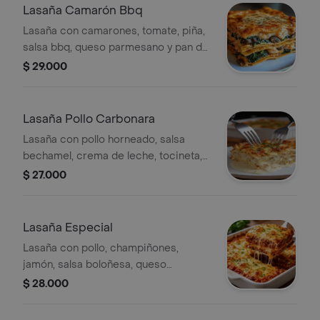
Lasaña Camarón Bbq
Lasaña con camarones, tomate, piña,
salsa bbq, queso parmesano y pan de
ajo.
$ 29.000
Lasaña Pollo Carbonara
Lasaña con pollo horneado, salsa
bechamel, crema de leche, tocineta,
queso parmesano y pan.
$ 27.000
Lasaña Especial
Lasaña con pollo, champiñones,
jamón, salsa boloñesa, queso
mozzarella y pan.
$ 28.000