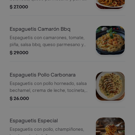
ajo.
$ 27.000
Espaguetis Camarón Bbq
Espaguetis con camarones, tomate,
piña, salsa bbq, queso parmesano y
pan de ajo.
$ 29.000
Espaguetis Pollo Carbonara
Espaguetis con pollo horneado, salsa
bechamel, crema de leche, tocineta,
queso parmesano y pan.
$ 26.000
Espaguetis Especial
Espaguetis con pollo, champiñones,