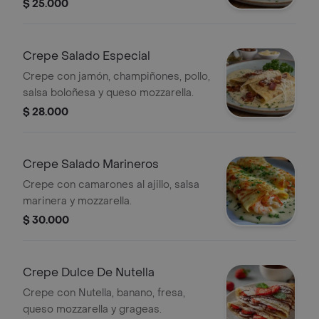
parmesano y pan.
$ 25.000
Crepe Salado Especial
Crepe con jamón, champiñones, pollo,
salsa boloñesa y queso mozzarella.
$ 28.000
Crepe Salado Marineros
Crepe con camarones al ajillo, salsa
marinera y mozzarella.
$ 30.000
Crepe Dulce De Nutella
Crepe con Nutella, banano, fresa,
queso mozzarella y grageas.