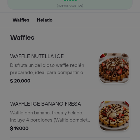
(nuevos usuarios)
Waffles
Helado
Waffles
WAFFLE NUTELLA ICE
Disfruta un delicioso waffle recién
preparado, ideal para compartir o
darte un gran gusto. Incluye 4
$ 20.000
porciones de waffle, Nutella, toppings
a eleccion y acompañado de 2
sabores de helado a tu elección para
WAFFLE ICE BANANO FRESA
crear la combinación perfecta.
Waffle con banano, fresa y helado.
Incluye 4 porciones (Waffle completo)
y toppings a elección.
$ 19.000