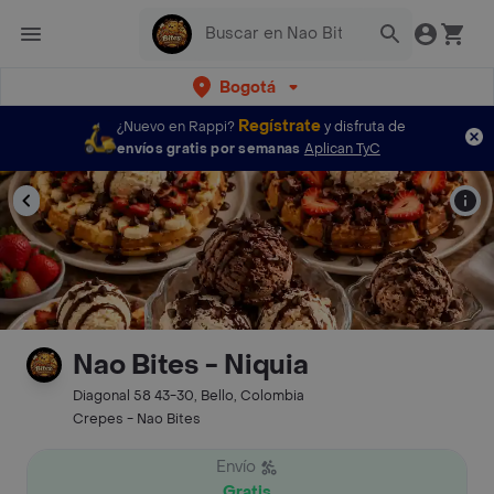
Bogotá
Regístrate
¿Nuevo en Rappi?
y disfruta de
envíos gratis por semanas
Aplican TyC
Nao Bites - Niquia
Diagonal 58 43-30, Bello, Colombia
Crepes - Nao Bites
Envío
Gratis