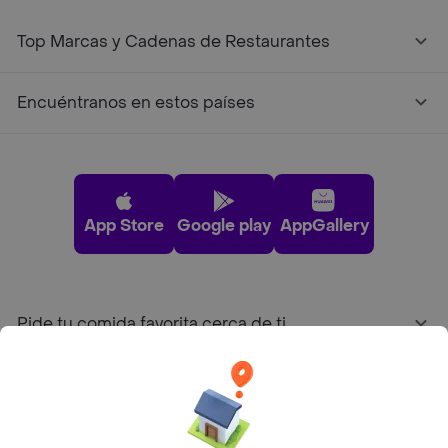
Top Marcas y Cadenas de Restaurantes
Encuéntranos en estos países
App Store
Google play
AppGallery
Pide tu comida favorita cerca de ti
Categorías
Únete a Rappi