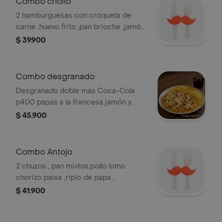
Combo criollo
2 hamburguesas con croqueta de
carne ,huevo frito ,pan brioche ,jamón
,queso blanco,ripio de papa ,
$ 39.900
acompañado de un servicio de papas
a la francesa
Combo desgranado
Desgranado doble más Coca-Cola
p400 papas a la francesa jamón y
tocineta en cuadritos ripio de papa
$ 45.900
pollo desmechado y queso blanco
fundido
Combo Antojo
2 chuzos , pan mixtos,pollo lomo
chorizo paisa ,ripio de papa
,pan,brioche más servicio de papas a
$ 41.900
la francesa .