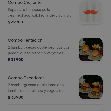
Combo Crujiente
Papas a la francesa,pollo
desmechado, salchicha delichic ripio
de papa tocineta ,jamón en tiras
$ 39.900
chorizo antioqueño,maíz tierno,más
una p400 Coca-Cola ,para 2
personas.
Combo Tentación
2 hamburguesas doble pechuga con
jamón, queso blanco y vegetales
frescos.
$ 35.900
Combo Pecadoras
2 hamburguesas doble lomo con
jamón, queso blanco y vegetales
frescos.
$ 38.900