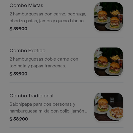
Combo Mixtas
2 hamburguesas con carne, pechuga,
chorizo paisa, jamón y queso blanco.
$ 39.900
Combo Exótico
2 hamburguesas doble carne con
tocineta y papas francesas.
$ 39.900
Combo Tradicional
Salchipapa para dos personas y
hamburguesa mixta con pollo, jamón y
salchicha.
$ 38.900