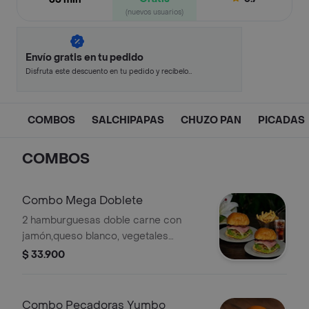
(nuevos usuarios)
Envío gratis en tu pedido
Disfruta este descuento en tu pedido y recíbelo
en minutos.
COMBOS
SALCHIPAPAS
CHUZO PAN
PICADAS
COMBOS
Combo Mega Doblete
2 hamburguesas doble carne con
jamón,queso blanco, vegetales
frescos y pan brioche.
$ 33.900
Combo Pecadoras Yumbo