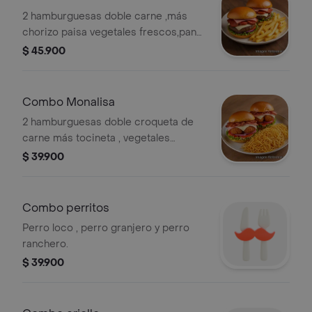
2 hamburguesas doble carne ,más
chorizo paisa vegetales frescos,pan
broche jamón y queso blanco ,más un
$ 45.900
servicio de papas a la francesa para
dos personas.
Combo Monalisa
2 hamburguesas doble croqueta de
carne más tocineta , vegetales
frescos,pan brioche,doble jamón
$ 39.900
,queso blanco y salsas de la casa
papa ripio ,más 2 Coca-Colas p400.
Combo perritos
Perro loco , perro granjero y perro
ranchero.
$ 39.900