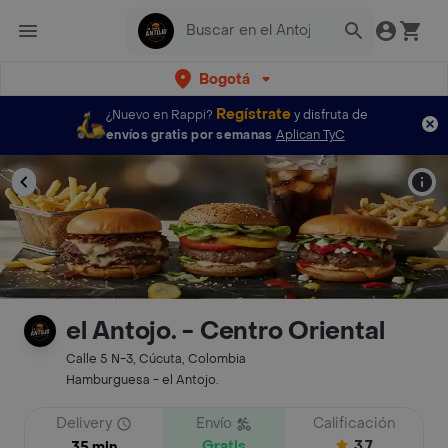
Bogotá
Regístrate
¿Nuevo en Rappi?
y disfruta de
envíos gratis por semanas
Aplican TyC
el Antojo. - Centro Oriental
Calle 5 N-3, Cúcuta, Colombia
Hamburguesa - el Antojo.
Delivery
Envío
Calificación
Gratis
3.7
35 min