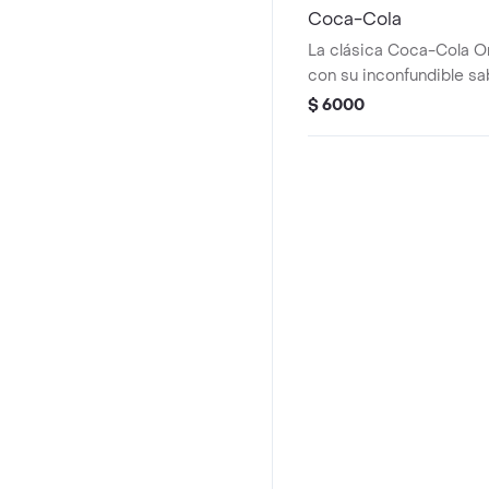
Coca-Cola
La clásica Coca-Cola Ori
con su inconfundible sab
perfecto entre dulzura 
$ 6000
acompañar cualquier c