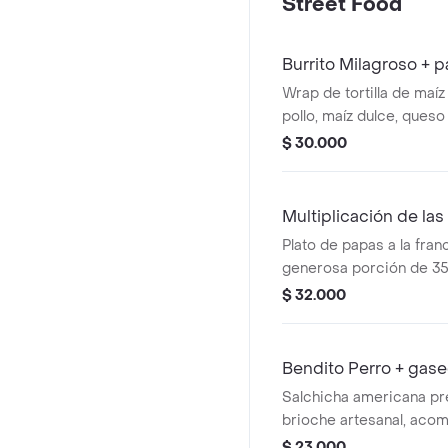
Street Food
Burrito Milagroso + p
Wrap de tortilla de maíz
pollo, maíz dulce, queso
fundido, tocineta marin
$ 30.000
lechuga fresca y salsas 
cremoso, abundante y ll
acompañado de papas a 
Multiplicación de la
Plato de papas a la fra
generosa porción de 35
la francesa extra croca
$ 32.000
jugosos trozos de salch
trozos de pollo, chispit
maduro y delicados hue
Bendito Perro + gas
incluye gaseosa para c
Salchicha americana p
experiencia.
brioche artesanal, aco
tocineta ahumada, ceboll
$ 23.000