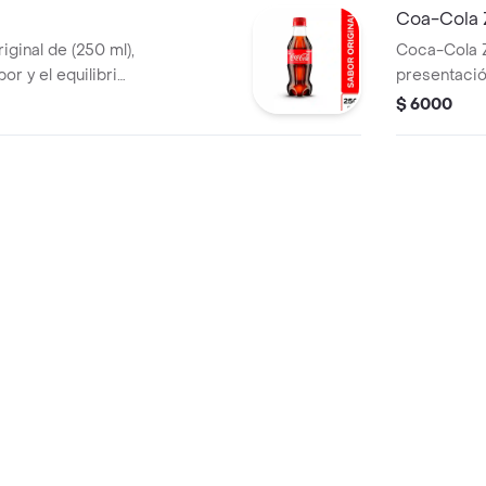
Coa-Cola 
ginal de (250 ml),
Coca-Cola Z
or y el equilibrio
presentació
y frescura para
$ 6000
omida.