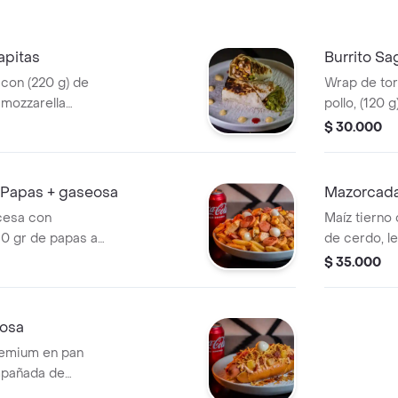
apitas
Burrito Sa
 con (220 g) de
Wrap de tort
 mozzarella
pollo, (120 
ada en soya,
lechuga fre
$ 30.000
de la casa;
crema de ag
eno de sabor;
mezcla equi
la francesa.
acompañado 
s Papas + gaseosa
Mazorcada
ncesa con
Maíz tierno 
0 gr de papas a
de cerdo, l
ntes, servidas con
crocante, p
$ 35.000
icha americana,
fundido, aña
as de plátano
coronado co
vos de codorniz;
acompañado
eosa
omplementar la
remium en pan
mpañada de
a crispy, piña en