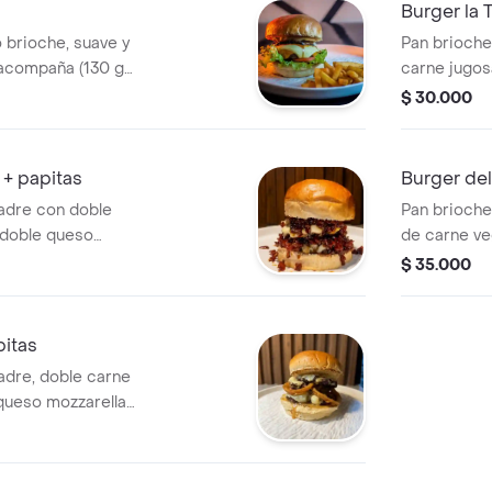
Burger la 
 brioche, suave y
Pan brioch
 acompaña (130 g)
carne jugos
 lleva cogollos de
doble queso
$ 30.000
carnoso y piña
caramelizad
a y azúcar morena
tres cordil
. acompañado de
la francesa
 + papitas
Burger del
adre con doble
Pan brioche
 doble queso
de carne ve
ermelada artesanal
aguacate fr
$ 35.000
Una combinación
espinaca, b
idad y notas
de la casa 
 acompañada de
único; acom
pitas
francesa.
dre, doble carne
queso mozzarella
a crispy y salsa
ompañada de papas