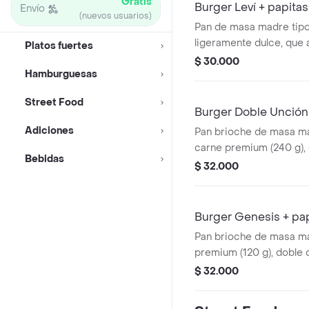
Gratis
Burger Leví + papitas
Envío
(nuevos usuarios)
Pan de masa madre tipo
ligeramente dulce, que
Platos fuertes
de carnes finas jugosas,
$ 30.000
Hamburguesas
lechuga fresca, tomate 
caramelizada con canel
Street Food
para un toque tropical
Burger Doble Unción
papas a la francesa.
Adiciones
Pan brioche de masa m
carne premium (240 g),
Bebidas
mozzarella fundido y m
$ 32.000
de tocineta con miel. 
intensa de sabor, jugos
dulces caramelizadas;
Burger Genesis + pa
papas a la francesa.
Pan brioche de masa ma
premium (120 g), doble 
fundido, aritos de ceboll
$ 32.000
de miel de la casa; ac
a la francesa.