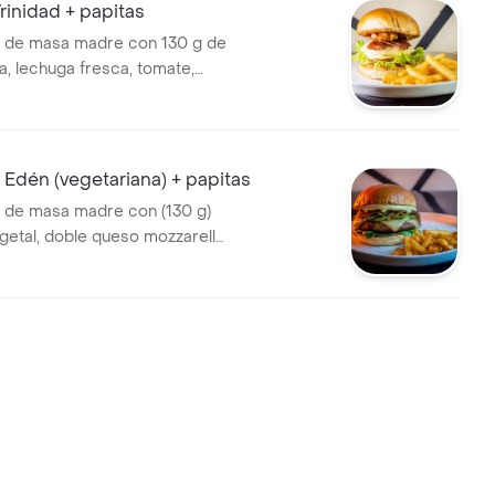
Trinidad + papitas
e de masa madre con 130 g de
a, lechuga fresca, tomate,
 mozzarella, plátano
o y tocineta BBQ con cerveza
leras; acompañada de papas a
 Edén (vegetariana) + papitas
 de masa madre con (130 g)
getal, doble queso mozzarella,
esco, cebolla caramelizada y
añada con salsa de pepinillos
para un sabor cremoso y
pañada de papas a la