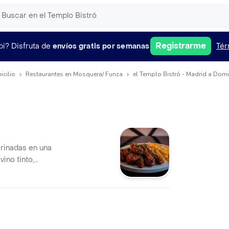
Registrarme
pi?
Disfruta de
envíos gratis por semanas
Tér
icilio
Restaurantes en Mosquera/ Funza
el Templo Bistró - Madrid a Domi
arinadas en una
vino tinto,
que de semillas de
icas y con un
abor;
 la francesa.