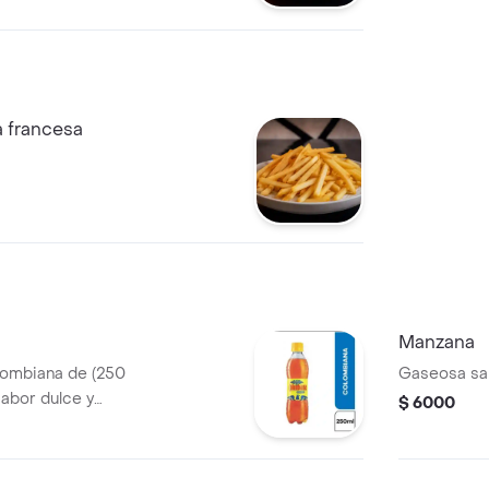
evo de codorniz,
ta entre sabores
antes; acompañado
a francesa
Manzana
lombiana de (250
Gaseosa sa
sabor dulce y
$ 6000
ara complementar