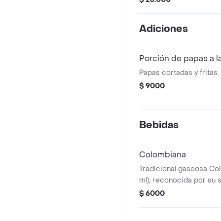
almíbar, papa ripio y hu
una combinación perfec
Adiciones
dulces, salados y croc
de gaseosa.
Porción de papas a l
Papas cortadas y fritas.
$ 9000
Bebidas
Colombiana
Tradicional gaseosa Co
ml), reconocida por su 
característico, ideal p
$ 6000
tus platos favoritos.