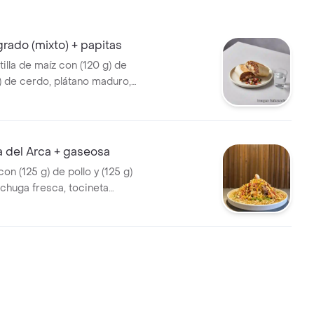
grado (mixto) + papitas
illa de maíz con (120 g) de
g) de cerdo, plátano maduro,
sca, doble queso mozzarella,
uacate y pico de gallo; una
librada de sabores y texturas;
de papas a la francesa.
 del Arca + gaseosa
con (125 g) de pollo y (125 g)
echuga fresca, tocineta
apas ripio y queso mozzarella
do en salsas de la casa y
n huevo de codorniz;
 de gaseosa.