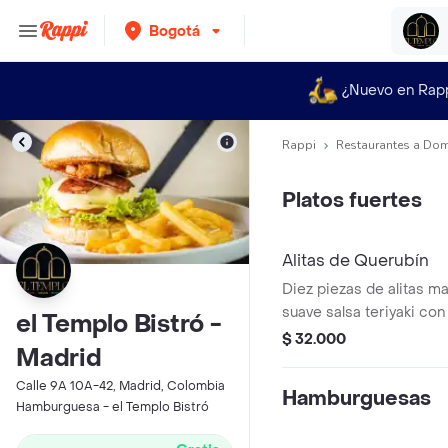
Bogotá
¿Nuevo en Rap
Rappi
Restaurantes a Dom
Platos fuertes
Alitas de Querubín
Diez piezas de alitas m
suave salsa teriyaki con 
el Templo Bistró -
jengibre fresco y un to
$ 32.000
Madrid
ajonjolí jugosas, aromát
equilibrio perfecto de s
Calle 9A 10A-42, Madrid, Colombia
Hamburguesas
acompañadas de papas a
Hamburguesa - el Templo Bistró