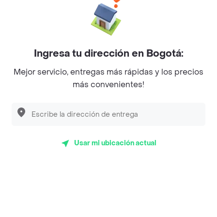
La Cesta
Mercari - Postres
Ingresa tu dirección en Bogotá:
Myriam Camhi Co
Mejor servicio, entregas más rápidas y los precios
Magnifique
más convenientes!
Empanaditas de Pipian - Empanadas
Desayunadero de la 42
Luisa Postres
Usar mi ubicación actual
Sopitas y Frijoladas
Subway
Top Marcas y Cadenas de Restaurantes