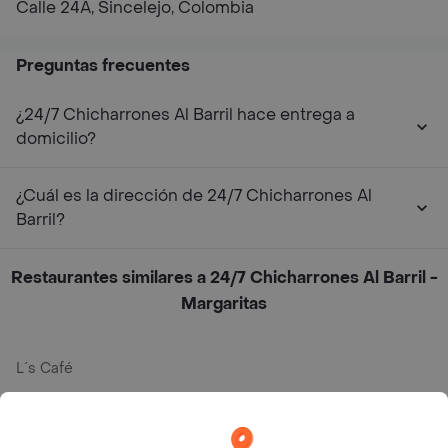
Calle 24A, Sincelejo, Colombia
Preguntas frecuentes
¿24/7 Chicharrones Al Barril hace entrega a
domicilio?
¿Cuál es la dirección de 24/7 Chicharrones Al
Barril?
Restaurantes similares a 24/7 Chicharrones Al Barril -
Margaritas
L´s Café
Philippe
Baskin Robbins