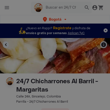
Bogotá
Regístrate
¿Nuevo en Rappi?
y disfruta de
envíos gratis por semanas
Aplican TyC
24/7 Chicharrones Al Barril -
Margaritas
Calle 24A, Sincelejo, Colombia
Parrilla - 24/7 Chicharrones Al Barril