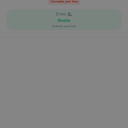
Cerrado por hoy
Envío
Gratis
(nuevos usuarios)