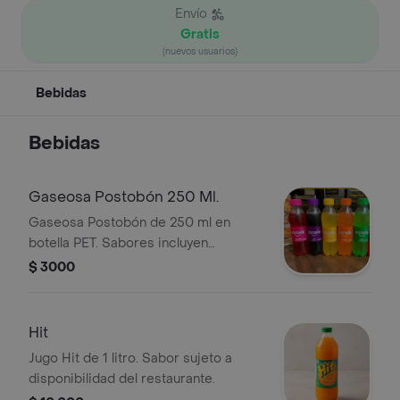
Envío
Gratis
(nuevos usuarios)
Bebidas
Bebidas
Gaseosa Postobón 250 Ml.
Gaseosa Postobón de 250 ml en
botella PET. Sabores incluyen
Manzana, Uva, Piña, Naranja y Limón.
$ 3000
Hit
Jugo Hit de 1 litro. Sabor sujeto a
disponibilidad del restaurante.