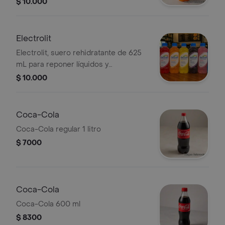
$ 10.000
Electrolit
Electrolit, suero rehidratante de 625
mL para reponer líquidos y
electrolitos vitales. Sabores como
$ 10.000
fresa, mandarina, piña, uva o jamaica,
según disponibilidad del restaurante.
Coca-Cola
Coca-Cola regular 1 litro
$ 7000
Coca-Cola
Coca-Cola 600 ml
$ 8300