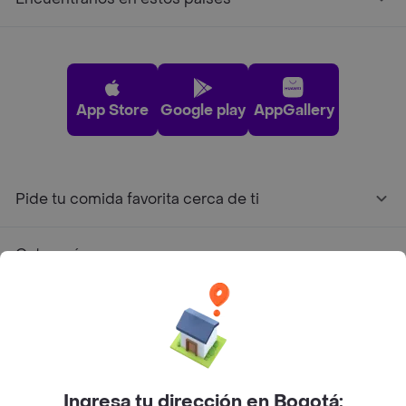
App Store
Google play
AppGallery
Pide tu comida favorita cerca de ti
Categorías
Únete a Rappi
Sobre Rappi
Ingresa tu dirección en Bogotá: