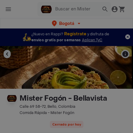
Bogotá
Regístrate
¿Nuevo en Rappi?
y disfruta de
envíos gratis por semanas
Aplican TyC
Mister Fogón - Bellavista
Calle 69 58-72, Bello, Colombia
Comida Rápida - Mister Fogón
Cerrado por hoy