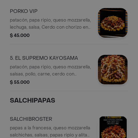
PORKO VIP
patacón, papa ripio, queso mozzarella,
lechuga, salsa, Cerdo con chorizo en
salsa BBQ.
$ 45.000
5. EL SUPREMO KAYOSAMA
patacón, papa ripio, queso mozzarella,
salsas, pollo, carne, cerdo con
chorizo BBQ, tocineta.
$ 55.000
SALCHIPAPAS
SALCHIBROSTER
papas a la francesa, queso mozzarella
salchichas, salsas, papas ripio y alitas