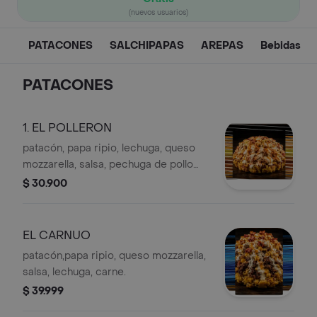
(nuevos usuarios)
PATACONES
SALCHIPAPAS
AREPAS
Bebidas
PATACONES
1. EL POLLERON
patacón, papa ripio, lechuga, queso
mozzarella, salsa, pechuga de pollo
asada.
$ 30.900
EL CARNUO
patacón,papa ripio, queso mozzarella,
salsa, lechuga, carne.
$ 39.999