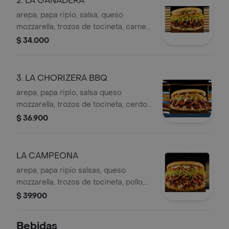
2. LA GANADERA
arepa, papa ripio, salsa, queso
mozzarella, trozos de tocineta, carne
esmechada.
$ 34.000
3. LA CHORIZERA BBQ
arepa, papa ripio, salsa queso
mozzarella, trozos de tocineta, cerdo
con chorizo BBQ. (chorizo mericano
$ 36.900
premium)
LA CAMPEONA
arepa, papa ripio salsas, queso
mozzarella, trozos de tocineta, pollo,
carne, cerdo con chorizo BBQ.
$ 39.900
(chorizo americano premium)
Bebidas