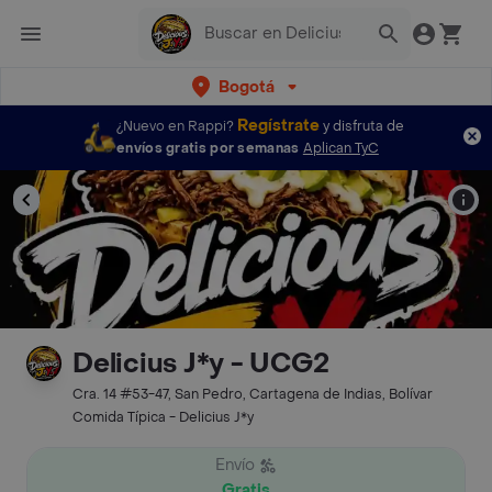
Bogotá
Regístrate
¿Nuevo en Rappi?
y disfruta de
envíos gratis por semanas
Aplican TyC
Delicius J*y - UCG2
Cra. 14 #53-47, San Pedro, Cartagena de Indias, Bolívar
Comida Típica - Delicius J*y
Envío
Gratis