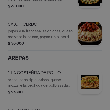
salchicha.
$ 35.000
SALCHICERDO
papás a la francesa, salchichas, queso
mozzarella, salsas, papas ripio, cerdo
con chorizo BBQ. (chorizo mexicano
$ 50.000
premium)
AREPAS
1. LA COSTEÑITA DE POLLO
arepa, papa ripio, salsas, queso
mozzarella, pechuga de pollo asada,
trozos de tocineta
$ 27.800