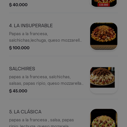
fritas o BBQ.
$ 40.000
4. LA INSUPERABLE
Papas a la francesa,
salchichas,lechuga, queso mozzarella,
salsas, papas ripio, pollo, carne, cerdo
$ 100.000
con chorizo en reducción de salsa
BBQ. (chorizo mexicano premium)
para 4 o 6 personas
SALCHIRES
papas a la francesa, salchichas,
salsas, papas ripio, queso mozzarella,
carne esmechada.
$ 45.000
5. LA CLÁSICA
papas a la francesa , salsa, papas
ripio, lechuga, queso mozarela,