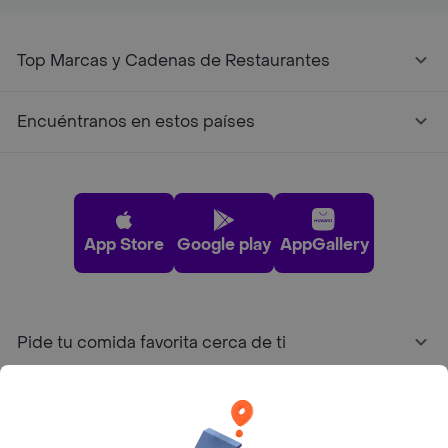
Top Marcas y Cadenas de Restaurantes
Encuéntranos en estos países
App Store
Google play
AppGallery
Pide tu comida favorita cerca de ti
Categorías