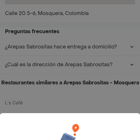
Calle 20 5-6, Mosquera, Colombia
Preguntas frecuentes
¿Arepas Sabrositas hace entrega a domicilio?
¿Cuál es la dirección de Arepas Sabrositas?
Restaurantes similares a Arepas Sabrositas - Mosquera
L´s Café
Philippe
Baskin Robbins
La Cesta