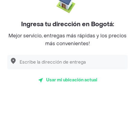
Mercari - Postres
Myriam Camhi Co
Ingresa tu dirección en Bogotá:
Magnifique
Mejor servicio, entregas más rápidas y los precios
más convenientes!
Empanaditas de Pipian - Empanadas
Desayunadero de la 42
Luisa Postres
Usar mi ubicación actual
Sopitas y Frijoladas
Subway
Top Marcas y Cadenas de Restaurantes