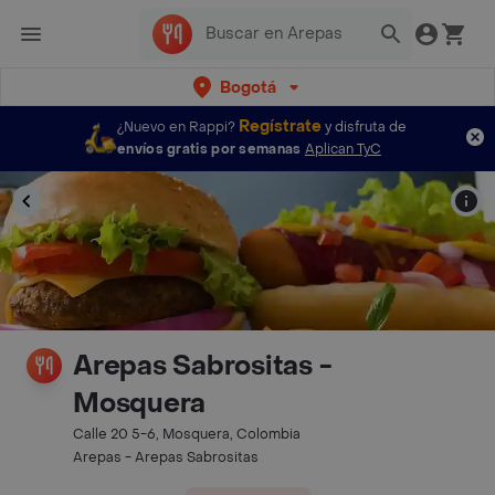
Bogotá
Regístrate
¿Nuevo en Rappi?
y disfruta de
envíos gratis por semanas
Aplican TyC
Arepas Sabrositas -
Mosquera
Calle 20 5-6, Mosquera, Colombia
Arepas - Arepas Sabrositas