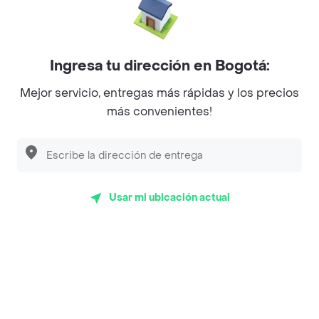
La Cesta
Mercari - Postres
Ingresa tu dirección en Bogotá:
Myriam Camhi Co
Mejor servicio, entregas más rápidas y los precios
Magnifique
más convenientes!
Empanaditas de Pipian - Empanadas
Desayunadero de la 42
Luisa Postres
Usar mi ubicación actual
Sopitas y Frijoladas
Subway
Top Marcas y Cadenas de Restaurantes