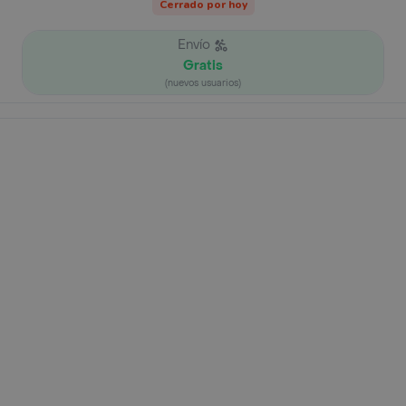
Cerrado por hoy
Envío
Gratis
(nuevos usuarios)