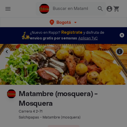
Bogotá
Regístrate
¿Nuevo en Rappi?
y disfruta de
envíos gratis por semanas
Aplican TyC
Matambre (mosquera) -
Mosquera
Carrera 4 2-71
Salchipapas - Matambre (mosquera)