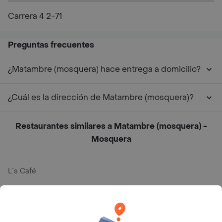
Carrera 4 2-71
Preguntas frecuentes
¿Matambre (mosquera) hace entrega a domicilio?
¿Cuál es la dirección de Matambre (mosquera)?
Restaurantes similares a Matambre (mosquera) -
Mosquera
L´s Café
Philippe
Baskin Robbins