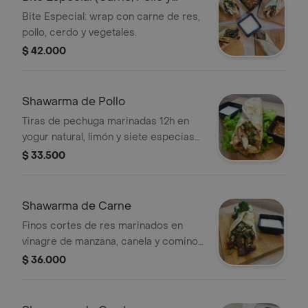
Cerdo)
Bite Especial: wrap con carne de res,
pollo, cerdo y vegetales.
$ 42.000
Shawarma de Pollo
Tiras de pechuga marinadas 12h en
yogur natural, limón y siete especias
árabes. Pan artesanal, vegetales
$ 33.500
frescos y nuestra auténtica salsa
tahine.
Shawarma de Carne
Finos cortes de res marinados en
vinagre de manzana, canela y comino.
Acompañado de tomate, cebolla con
$ 36.000
perejil y salsa tarator en pan árabe.