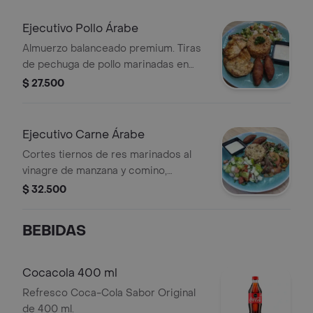
Ejecutivo Pollo Árabe
Almuerzo balanceado premium. Tiras
de pechuga de pollo marinadas en
siete especias, acompañadas de
$ 27.500
arroz de la casa, vegetales
seleccionados y aderezo artesanal.
Ejecutivo Carne Árabe
Cortes tiernos de res marinados al
vinagre de manzana y comino,
sellados al wok. Servido con
$ 32.500
acompañamiento tradicional árabe y
vegetales.
BEBIDAS
Cocacola 400 ml
Refresco Coca-Cola Sabor Original
de 400 ml.