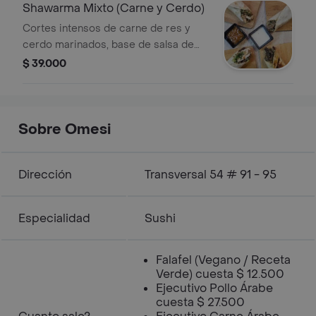
Shawarma Mixto (Carne y Cerdo)
Cortes intensos de carne de res y
cerdo marinados, base de salsa de
ajo, vegetales frescos y salsa de
$ 39.000
sésamo.
Sobre Omesi
Dirección
Transversal 54 # 91 - 95
Especialidad
Sushi
Falafel (Vegano / Receta
Verde) cuesta $ 12.500
Ejecutivo Pollo Árabe
cuesta $ 27.500