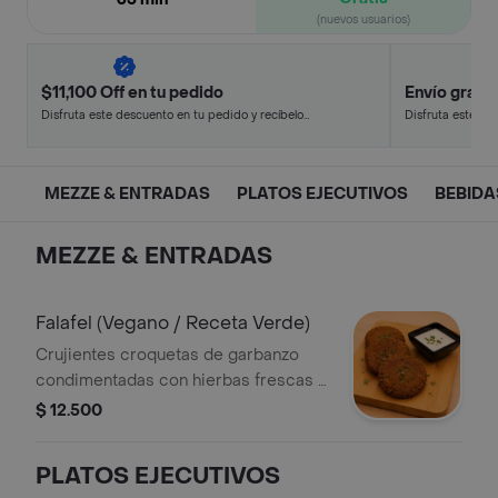
(nuevos usuarios)
$11,100 Off en tu pedido
Envío gratis
Disfruta este descuento en tu pedido y recíbelo
Disfruta este de
en minutos.
en minutos.
MEZZE & ENTRADAS
PLATOS EJECUTIVOS
BEBIDA
MEZZE & ENTRADAS
Falafel (Vegano / Receta Verde)
Crujientes croquetas de garbanzo
condimentadas con hierbas frescas y
especias del Medio Oriente.
$ 12.500
Acompañadas de salsa tahine
artesanal.
PLATOS EJECUTIVOS