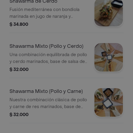
Shawarma de Cerdo
Fusión mediterránea con bondiola
marinada en jugo de naranja y
pimentón ahumado. Se sirve con
$ 34.800
repollo crujiente y potente crema de
ajo (Toum).
Shawarma Mixto (Pollo y Cerdo)
Una combinación equilibrada de pollo
y cerdo marinados, base de salsa de
ajo, vegetales frescos y salsa de
$ 32.000
sésamo.
Shawarma Mixto (Pollo y Carne)
Nuestra combinación clásica de pollo
y carne de res marinados, base de
salsa de ajo, vegetales frescos y salsa
$ 32.000
de sésamo.