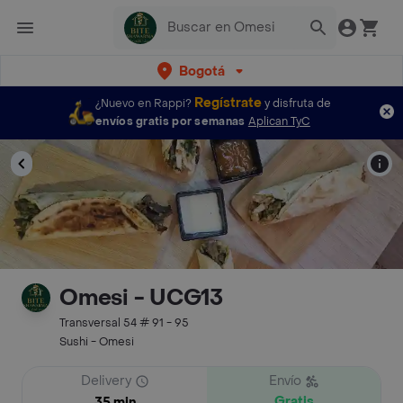
Bogotá
Regístrate
¿Nuevo en Rappi?
y disfruta de
envíos gratis por semanas
Aplican TyC
Omesi - UCG13
Transversal 54 # 91 - 95
Sushi - Omesi
Delivery
Envío
Gratis
35 min