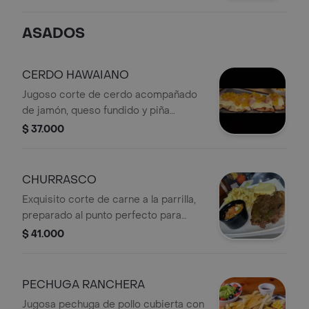
huevos de codorniz, tocineta y queso
fundido. Una experiencia abundante y
ASADOS
llena de sabor, perfecta para
compartir y disfrutar de un auténtico
antojo callejero.
CERDO HAWAIANO
Jugoso corte de cerdo acompañado
de jamón, queso fundido y piña
caramelizada, logrando una deliciosa
$ 37.000
combinación de sabores dulces y
salados. Servido con crujientes papas
a la francesa y ensalada fresca de la
CHURRASCO
casa para una experiencia completa.
Exquisito corte de carne a la parrilla,
preparado al punto perfecto para
conservar toda su jugosidad y sabor.
$ 41.000
Acompañado de papas a la francesa,
arepa con queso, ensalada fresca y
nuestra deliciosa salsa de la casa.
PECHUGA RANCHERA
Jugosa pechuga de pollo cubierta con