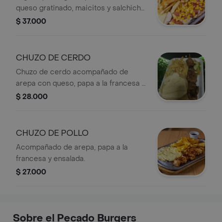
queso gratinado, maicitos y salchicha
ranchera, acompañada de arepa,
$ 37.000
papas a la francesa y ensalada de la
casa. Un plato abundante que
combina tradición y mucho sabor.
CHUZO DE CERDO
Chuzo de cerdo acompañado de
arepa con queso, papa a la francesa y
ensalada.
$ 28.000
CHUZO DE POLLO
Acompañado de arepa, papa a la
francesa y ensalada.
$ 27.000
Sobre el Pecado Burgers