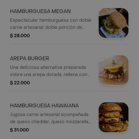
Acompañada de crujientes papas a la
francesa para disfrutar una comida
HAMBURGUESA MEGAN
completa y llena de tradición.
Espectacular hamburguesa con doble
carne artesanal, doble porción de
tocineta, doble queso, papita ripio
$ 28.000
crocante y salsa de la casa. Una
opción abundante y cargada de sabor
para quienes buscan una experiencia
AREPA BURGER
inolvidable.
Una deliciosa alternativa preparada
sobre una arepa dorada, rellena con
jugosa carne de res, queso fundido,
$ 22.000
tocineta, lechuga fresca y tomate.
Una combinación única que une lo
mejor de la hamburguesa con el
HAMBURGUESA HAWAIANA
sabor tradicional colombiano.
Jugosa carne artesanal acompañada
de queso cheddar, queso mozzarella,
tocineta crocante y piña asada. La
$ 31.000
perfecta combinación entre sabores