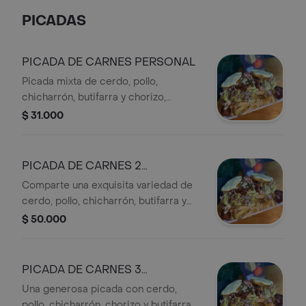
dulces y salados que convierte cada
PICADAS
bocado en una experiencia deliciosa
e inolvidable.
PICADA DE CARNES PERSONAL
Picada mixta de cerdo, pollo,
chicharrón, butifarra y chorizo,
acompañada de una arepa de mote.
$ 31.000
PICADA DE CARNES 2
PERSONAS
Comparte una exquisita variedad de
cerdo, pollo, chicharrón, butifarra y
chorizo, acompañada de dos arepas
$ 50.000
de mote. Un plato perfecto para
disfrutar en pareja con el auténtico
sabor de la parrilla.
PICADA DE CARNES 3
PERSONAS
Una generosa picada con cerdo,
pollo, chicharrón, chorizo y butifarra,