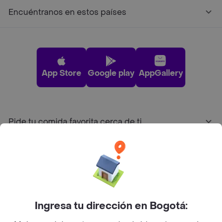
Encuéntranos en estos países
App Store
Google play
AppGallery
Pide tu comida favorita cerca de ti
Categorías
Únete a Rappi
Ingresa tu dirección en Bogotá:
Sobre Rappi