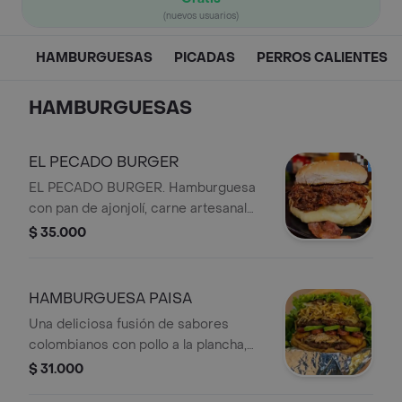
(nuevos usuarios)
HAMBURGUESAS
PICADAS
PERROS CALIENTES
HAMBURGUESAS
EL PECADO BURGER
EL PECADO BURGER. Hamburguesa
con pan de ajonjolí, carne artesanal
de res, tocineta, queso mozzarella,
$ 35.000
carne desmechada, lechuga, tomate y
salsa de la casa.
HAMBURGUESA PAISA
Una deliciosa fusión de sabores
colombianos con pollo a la plancha,
queso mozzarella, maduro dulce,
$ 31.000
chorizo, aguacate y salsa de la casa.