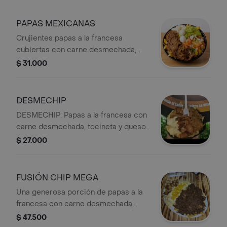
mordida una experiencia inolvidable.
PAPAS MEXICANAS
Crujientes papas a la francesa
cubiertas con carne desmechada,
fresco pico de gallo, guacamole,
$ 31.000
huevos de codorniz, crema agria y
salsa picante. Una combinación llena
de color, sabor y el auténtico toque
DESMECHIP
mexicano en cada bocado.
DESMECHIP: Papas a la francesa con
carne desmechada, tocineta y queso
fundido.
$ 27.000
FUSIÓN CHIP MEGA
Una generosa porción de papas a la
francesa con carne desmechada,
queso mozzarella gratinado, maicitos
$ 47.500