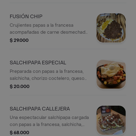
y crujiente chicharrón. Un plato
abundante y lleno de sabor, ideal para
compartir con familiares o amigos.
FUSIÓN CHIP
Crujientes papas a la francesa
acompañadas de carne desmechada,
queso gratinado, maicitos y
$ 29.000
chicharrón, creando una combinación
deliciosa con el equilibrio perfecto
entre cremosidad y crocancia.
SALCHIPAPA ESPECIAL
Preparada con papas a la francesa,
salchicha, chorizo coctelero, queso
fundido, huevos de codorniz y
$ 20.000
tocineta crocante. Una opción
completa y deliciosa que conquista
desde el primer bocado.
SALCHIPAPA CALLEJERA
Una espectacular salchipapa cargada
con papas a la francesa, salchicha,
chorizo coctelero, chorizo, butifarra,
$ 68.000