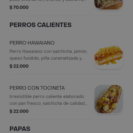
acompañada de tres arepas de mote
$ 70.000
con queso. Ideal para compartir en
familia o con amigos y disfrutar una
PERROS CALIENTES
experiencia llena de sabor, tradición y
abundancia.
PERRO HAWAIANO
Perro Hawaiano con salchicha, jamón,
queso fundido, piña caramelizada y
papas fosforito.
$ 22.000
PERRO CON TOCINETA
Irresistible perro caliente elaborado
con pan fresco, salchicha de calidad,
tocineta crocante, queso fundido,
$ 22.000
papita ripio y nuestras deliciosas
salsas de la casa. Una explosión de
PAPAS
sabor y textura que hará de cada