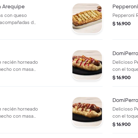
n Arequipe
Pepperoni
tas con queso
Pepperoni R
y acompañadas de
$ 16.900
DomiPerro
te recién horneado
Delicioso P
 hecho con masa
con el toqu
enos de queso
pan pizza y
$ 16.900
ineta y salsa de
acompañado 
de tomate.
DomiPerro
te recién horneado
Delicioso P
 hecho con masa
con el toqu
enos de queso
pan pizza y
$ 16.900
tocineta y salsa
acompañado