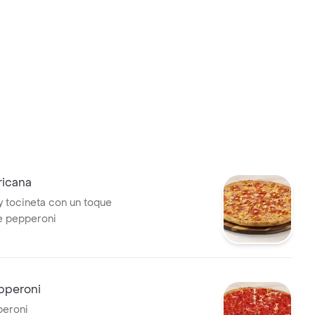
ricana
y tocineta con un toque
e pepperoni
pperoni
peroni