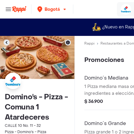
Bogotá
¿Nuevo en Rap
Rappi
Restaurantes a Dom
Promociones
Domino´s Mediana
1 Pizza mediana masa ori
ingredientes a elección
Domino's - Pizza -
$ 36.900
Comuna 1
Atardeceres
Domino´s Grande
CALLE 10 No. 11 - 32
Pizza grande 1 o 2 ingr
Pizza - Domino's - Pizza