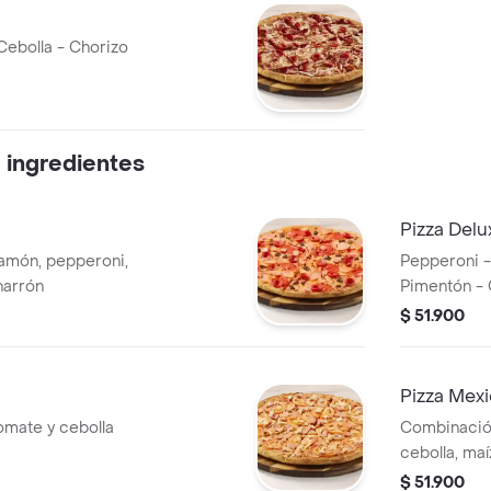
Cebolla - Chorizo
 ingredientes
Pizza Delu
jamón, pepperoni,
Pepperoni -
harrón
Pimentón - 
$ 51.900
Pizza Mex
tomate y cebolla
Combinación
cebolla, maí
$ 51.900