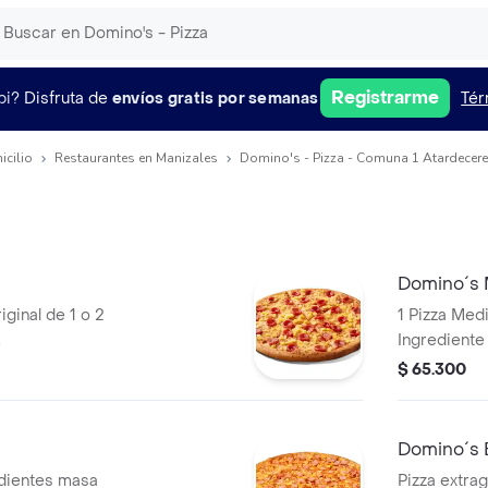
Registrarme
pi?
Disfruta de
envíos gratis por semanas
Tér
icilio
Restaurantes en Manizales
Domino's - Pizza - Comuna 1 Atardecere
Domino´s
ginal de 1 o 2
1 Pizza Med
.
Ingrediente
Zero 1.5lts.
$ 65.300
Domino´s 
edientes masa
Pizza extra