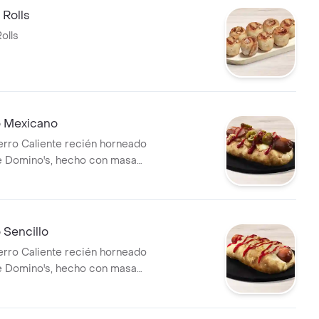
 Rolls
olls
 Mexicano
erro Caliente recién horneado
e Domino's, hecho con masa
 bordes rellenos de queso
de jalapeño, tocineta y salsa
 Sencillo
erro Caliente recién horneado
e Domino's, hecho con masa
 bordes rellenos de queso
 de salsa de tomate.