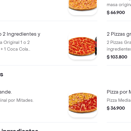
masa origin
$ 66.900
o 2 Ingredientes y
2 Pizzas g
 Original 1 o 2
2 Pizzas Gr
 + 1 Coca Cola
ingrediente
$ 103.800
es
ande.
Pizza por 
nal por Mitades.
Pizza Media
$ 36.900