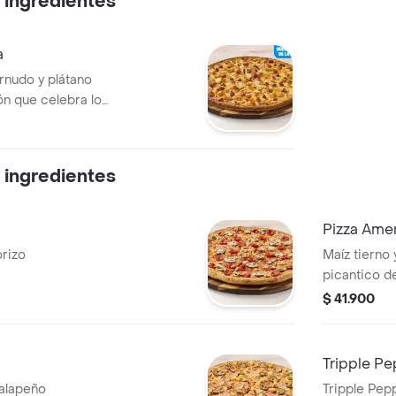
 ingredientes
a
rnudo y plátano
n que celebra los
n cada bocado
 ingredientes
Pizza Ame
orizo
Maíz tierno 
picantico d
$ 41.900
Tripple Pe
jalapeño
Tripple Pep