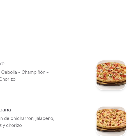
xe
 Cebolla - Champiñón -
Chorizo
icana
 de chicharrón, jalapeño,
z y chorizo