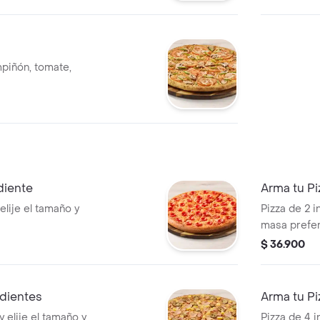
piñón, tomate,
diente
Arma tu Pi
elije el tamaño y
Pizza de 2 i
masa prefer
$ 36.900
edientes
Arma tu Pi
y elije el tamaño y
Pizza de 4 i