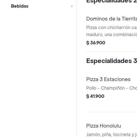
Especialidades 2
Bebidas
Dominos de la Tierrit
Pizza con chicharrón ca
maduro, una combinació
sabores de Colombia e
$ 36.900
Especialidades 3
Pizza 3 Estaciones
Pollo - Champiñón - Ch
$ 41.900
Pizza Honolulu
Jamón, piña, tocineta y 