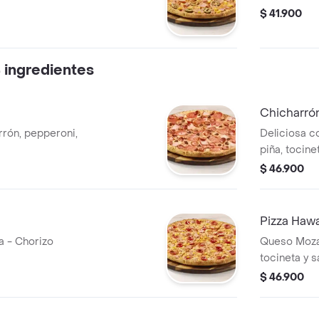
$ 41.900
 ingredientes
Chicharró
rón, pepperoni,
Deliciosa c
piña, tocine
$ 46.900
Pizza Hawa
a - Chorizo
Queso Mozare
tocineta y s
$ 46.900