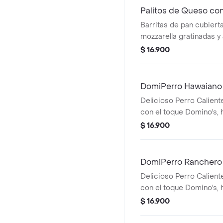
Palitos de Queso co
Barritas de pan cubier
mozzarella gratinadas 
arequipe
$ 16.900
DomiPerro Hawaiano
Delicioso Perro Calien
con el toque Domino's,
pan pizza y bordes rell
$ 16.900
acompañado de piña, toc
tomate.
DomiPerro Ranchero
Delicioso Perro Calien
con el toque Domino's,
pan pizza y bordes rell
$ 16.900
acompañado de cebolla, 
de tomate