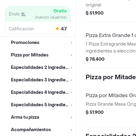
original
Gratis
$ 51.900
Envío
(nuevos usuarios)
Calificación
4.7
Pizza Extra Grande 1 
Promociones
1 Pizza Extragrande Masa
ingredientes a elección
Pizza por Mitades
Zero 1.5L
$ 78.400
Especialidades 2 ingredientes
Pizza por Mitad
Especialidades 3 ingredientes
Especialidades 4 ingredientes
Pizza por Mitades Gr
Pizza Grande Masa Origi
Especialidades 5 ingredientes
$ 51.900
Arma tu pizza
Acompañamientos