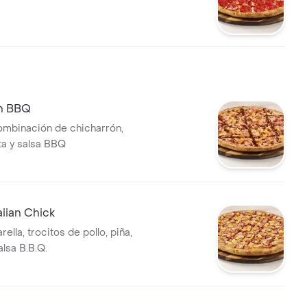
n BBQ
ombinación de chicharrón,
ta y salsa BBQ
iian Chick
lla, trocitos de pollo, piña,
alsa B.B.Q.