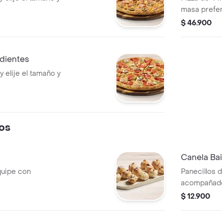
masa prefer
$ 46.900
edientes
y elije el tamaño y
os
Canela Bai
quipe con
Panecillos 
acompañado
$ 12.900